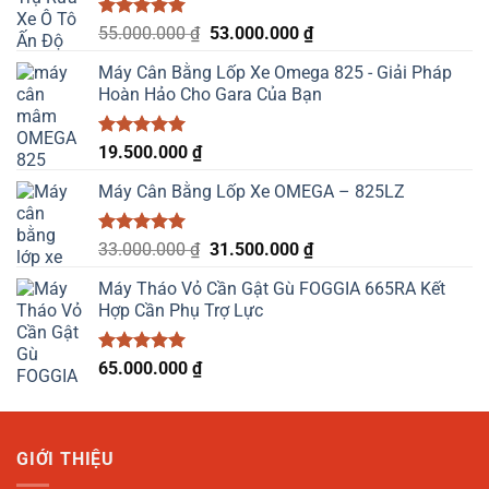
Được xếp
Giá
Giá
55.000.000
₫
53.000.000
₫
hạng
5.00
gốc
hiện
5 sao
Máy Cân Bằng Lốp Xe Omega 825 - Giải Pháp
là:
tại
Hoàn Hảo Cho Gara Của Bạn
55.000.000 ₫.
là:
53.000.000 ₫.
Được xếp
19.500.000
₫
hạng
5.00
5 sao
Máy Cân Bằng Lốp Xe OMEGA – 825LZ
Được xếp
Giá
Giá
33.000.000
₫
31.500.000
₫
hạng
5.00
gốc
hiện
5 sao
Máy Tháo Vỏ Cần Gật Gù FOGGIA 665RA Kết
là:
tại
Hợp Cần Phụ Trợ Lực
33.000.000 ₫.
là:
31.500.000 ₫.
Được xếp
65.000.000
₫
hạng
5.00
5 sao
GIỚI THIỆU