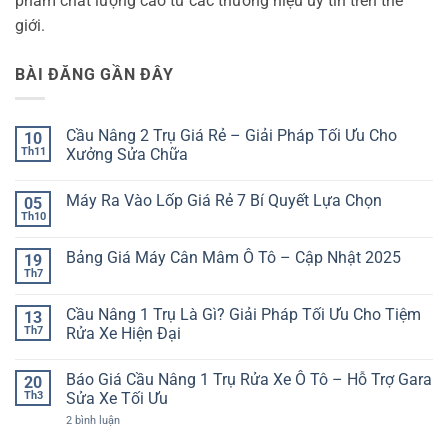
phẩm chất lượng cao từ các thương hiệu uy tín trên thế
giới.
BÀI ĐĂNG GẦN ĐÂY
Cầu Nâng 2 Trụ Giá Rẻ – Giải Pháp Tối Ưu Cho
10
Th11
Xưởng Sửa Chữa
Không
có
Máy Ra Vào Lốp Giá Rẻ 7 Bí Quyết Lựa Chọn
05
bình
luận
Th10
Không
ở
có
Cầu
bình
Nâng
Bảng Giá Máy Cân Mâm Ô Tô – Cập Nhật 2025
19
luận
2
ở
Th7
Trụ
Không
Máy
Giá
có
Ra
Rẻ
bình
Vào
Cầu Nâng 1 Trụ Là Gì? Giải Pháp Tối Ưu Cho Tiệm
13
–
luận
Lốp
ở
Th7
Giải
Rửa Xe Hiện Đại
Giá
Bảng
Pháp
Rẻ
Không
Giá
Tối
7
có
Máy
Ưu
Bí
Báo Giá Cầu Nâng 1 Trụ Rửa Xe Ô Tô – Hỗ Trợ Gara
20
bình
Cân
Cho
Quyết
luận
Mâm
Th3
Xưởng
Sửa Xe Tối Ưu
Lựa
ở
Ô
Sửa
Chọn
Cầu
ở
Tô
2 bình luận
Chữa
Nâng
Báo
–
1
Giá
Cập