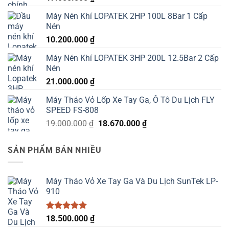
Máy Nén Khí LOPATEK 2HP 100L 8Bar 1 Cấp
Nén
10.200.000
₫
Máy Nén Khí LOPATEK 3HP 200L 12.5Bar 2 Cấp
Nén
21.000.000
₫
Máy Tháo Vỏ Lốp Xe Tay Ga, Ô Tô Du Lịch FLY
SPEED FS-808
Giá
Giá
19.000.000
₫
18.670.000
₫
gốc
hiện
là:
tại
SẢN PHẨM BÁN NHIỀU
19.000.000 ₫.
là:
18.670.000 ₫.
Máy Tháo Vỏ Xe Tay Ga Và Du Lịch SunTek LP-
910
Được xếp
18.500.000
₫
hạng
5.00