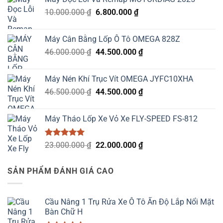
là:
tại
Giá
Giá
10.000.000
₫
19.000.000 ₫.
6.800.000
₫
là:
gốc
hiện
18.670.000 ₫.
là:
tại
Máy Cân Bằng Lốp Ô Tô OMEGA 828Z
10.000.000 ₫.
là:
Giá
Giá
46.000.000
₫
44.500.000
₫
6.800.000 ₫.
gốc
hiện
là:
tại
Máy Nén Khí Trục Vít OMEGA JYFC10XHA
46.000.000 ₫.
là:
Giá
Giá
46.500.000
₫
44.500.000
₫
44.500.000 ₫.
gốc
hiện
là:
tại
Máy Tháo Lốp Xe Vỏ Xe FLY-SPEED FS-812
46.500.000 ₫.
là:
44.500.000 ₫.
Được xếp
Giá
Giá
23.000.000
₫
22.000.000
₫
hạng
5.00
gốc
hiện
5 sao
là:
tại
SẢN PHẨM ĐÁNH GIÁ CAO
23.000.000 ₫.
là:
22.000.000 ₫.
Cầu Nâng 1 Trụ Rửa Xe Ô Tô Ấn Độ Lắp Nổi Mặt
Bàn Chữ H