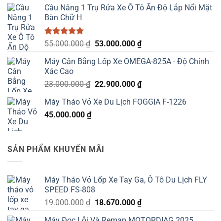
5 sao
Cầu Nâng 1 Trụ Rửa Xe Ô Tô Ấn Độ Lắp Nổi Mặt
Bàn Chữ H
Được xếp
Giá
Giá
55.000.000
₫
53.000.000
₫
hạng
5.00
gốc
hiện
5 sao
Máy Cân Bằng Lốp Xe OMEGA-825A - Độ Chính
là:
tại
Xác Cao
55.000.000 ₫.
là:
Giá
Giá
23.000.000
₫
22.900.000
₫
53.000.000 ₫.
gốc
hiện
Máy Tháo Vỏ Xe Du Lịch FOGGIA F-1226
là:
tại
45.000.000
₫
23.000.000 ₫.
là:
22.900.000 ₫.
SẢN PHẨM KHUYẾN MÃI
Máy Tháo Vỏ Lốp Xe Tay Ga, Ô Tô Du Lịch FLY
SPEED FS-808
Giá
Giá
19.000.000
₫
18.670.000
₫
gốc
hiện
Máy Đọc Lỗi Và Remap MOTORDIAG 2025