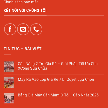
Chính sách bảo mật
KẾT NỐI VỚI CHÚNG TÔI
TIN TƯC – BÀI VIẾT
Cầu Nâng 2 Trụ Giá Rẻ – Giải Pháp Tối Ưu Cho
Xưởng Sửa Chữa
Không
có
Máy Ra Vào Lốp Giá Rẻ 7 Bí Quyết Lựa Chọn
bình
luận
Không
ở
có
Cầu
bình
Nâng
luận
Bảng Giá Máy Cân Mâm Ô Tô – Cập Nhật 2025
2
ở
Trụ
Máy
Không
Giá
Ra
có
Rẻ
Vào
bình
–