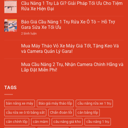
Lốp
luận
Cầu Nâng 1 Trụ Là Gì? Giải Pháp Tối Ưu Cho Tiệm
Giải
Giá
ở
Pháp
Rửa Xe Hiện Đại
Rẻ
Bảng
Tối
7
Giá
Ưu
Không
Bí
Máy
Cho
có
Quyết
Cân
Báo Giá Cầu Nâng 1 Trụ Rửa Xe Ô Tô – Hỗ Trợ
Xưởng
bình
Lựa
Mâm
Sửa
luận
Gara Sửa Xe Tối Ưu
Chọn
Ô
Chữa
ở
Tô
Cầu
ở
2 bình luận
–
Nâng
Báo
Cập
1
Giá
Nhật
Trụ
Cầu
Mua Máy Tháo Vỏ Xe Máy Giá Tốt, Tặng Keo Vá
2025
Là
Nâng
và Camera Quản Lý Gara!
Gì?
1
Giải
Trụ
Không
Pháp
Rửa
có
Tối
Xe
Mua Cầu Nâng 2 Trụ, Nhận Camera Chính Hãng và
bình
Ưu
Ô
luận
Lắp Đặt Miễn Phí!
Cho
Tô
ở
Tiệm
–
Mua
Không
Rửa
Hỗ
Máy
có
Xe
Trợ
Tháo
bình
Hiện
Gara
TAGS
Vỏ
luận
Đại
Sửa
Xe
ở
Xe
Máy
Mua
Tối
Giá
Cầu
Ưu
Tốt,
Nâng
bàn nâng xe máy
Báo giá máy tháo lốp
cầu nâng rửa xe 1 trụ
Tặng
2
Keo
Trụ,
cầu rửa xe ô tô bằng sắt
Chẩn đoán lỗi
cân bằng lốp
Vá
Nhận
và
Camera
Camera
Chính
cân chỉnh lốp
cân mâm
câu nâng giá kho
cầu nâng 1 trụ
Quản
Hãng
Lý
và