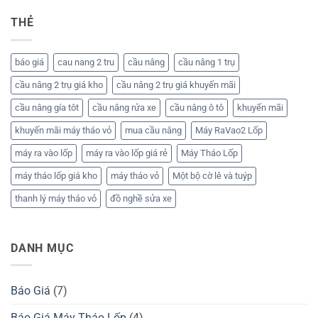
Trụ
Cầu
Nhật
Là
Nâng
2025
THẺ
Gì?
1
Giải
Trụ
Pháp
Rửa
Tối
Xe
báo giá
cau nang 2 tru
cầu nâng
cầu nâng 1 trụ
Ưu
Ô
Cho
Tô
Tiệm
–
cầu nâng 2 trụ giá kho
cầu nâng 2 trụ giá khuyến mãi
Rửa
Hỗ
Xe
Trợ
cầu nâng gía tôt
cầu nâng rửa xe
cầu nâng ô tô
khuyến mãi
Hiện
Gara
Đại
Sửa
Xe
khuyến mãi máy tháo vỏ
mua cầu nâng
Máy RaVao2 Lốp
Tối
Ưu
máy ra vào lốp
máy ra vào lốp giá rẻ
Máy Tháo Lốp
máy tháo lốp giá kho
máy tháo vỏ
Một bộ cờ lê và tuýp
thanh lý máy tháo vỏ
đồ nghề sửa xe
DANH MỤC
Báo Giá
(7)
Báo Giá Máy Tháo Lốp
(4)