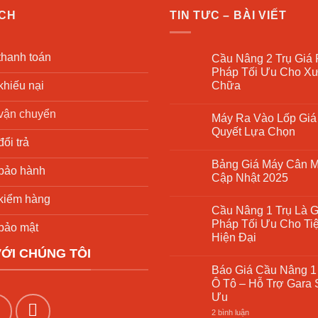
ÁCH
TIN TƯC – BÀI VIẾT
thanh toán
Cầu Nâng 2 Trụ Giá 
Pháp Tối Ưu Cho X
khiếu nại
Chữa
Không
có
vận chuyển
Máy Ra Vào Lốp Giá 
bình
luận
Quyết Lựa Chọn
ở
ổi trả
Cầu
Không
Nâng
có
Bảng Giá Máy Cân 
2
bình
bảo hành
Trụ
luận
Cập Nhật 2025
Giá
ở
Rẻ
Máy
Không
kiểm hàng
–
Ra
có
Cầu Nâng 1 Trụ Là G
Giải
Vào
bình
Pháp
Lốp
luận
Pháp Tối Ưu Cho Ti
bảo mật
Tối
Giá
ở
Hiện Đại
Ưu
Rẻ
Bảng
Cho
7
Giá
VỚI CHÚNG TÔI
Không
Xưởng
Bí
Máy
có
Sửa
Quyết
Cân
Báo Giá Cầu Nâng 1
bình
Chữa
Lựa
Mâm
luận
Ô Tô – Hỗ Trợ Gara 
Chọn
Ô
ở
Tô
Ưu
Cầu
–
Nâng
Cập
ở
2 bình luận
1