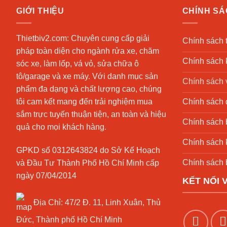
GIỚI THIỆU
CHÍNH S
Thietbiv2.com:
Chuyên cung cấp giải
Chính sách 
pháp toàn diện cho ngành rửa xe, chăm
Chính sách 
sóc xe, làm lốp, vá vỏ, sửa chữa ô
tô/garage và xe máy. Với danh mục sản
Chính sách 
phẩm đa dạng và chất lượng cao, chúng
Chính sách đ
tôi cam kết mang đến trải nghiệm mua
sắm trực tuyến thuận tiện, an toàn và hiệu
Chính sách 
quả cho mọi khách hàng.
Chính sách 
GPKD số 0312643824 do Sở Kế Hoạch
Chính sách 
và Đầu Tư Thành Phố Hồ Chí Minh cấp
ngày 07/04/2014
KẾT NỐI 
Địa Chỉ:
47/2 Đ. 11, Linh Xuân, Thủ
Đức, Thành phố Hồ Chí Minh