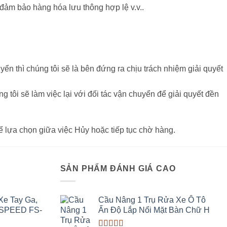
, đảm bảo hàng hóa lưu thông hợp lệ v.v..
n thì chúng tôi sẽ là bên đứng ra chịu trách nhiệm giải quyết
 tôi sẽ làm việc lại với đối tác vận chuyển để giải quyết đền
ể lựa chọn giữa việc Hủy hoặc tiếp tục chờ hàng.
I
SẢN PHẨM ĐÁNH GIÁ CAO
Xe Tay Ga,
Cầu Nâng 1 Trụ Rửa Xe Ô Tô
 SPEED FS-
Ấn Độ Lắp Nổi Mặt Bàn Chữ H