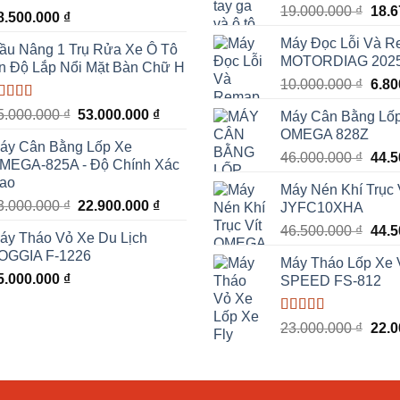
Giá
19.000.000
₫
18.
ược xếp
8.500.000
₫
ạng
5.00
5
gốc
ao
Máy Đọc Lỗi Và 
là:
ầu Nâng 1 Trụ Rửa Xe Ô Tô
MOTORDIAG 202
19.0
n Độ Lắp Nổi Mặt Bàn Chữ H
Giá
10.000.000
₫
6.8
gốc
ược xếp
Giá
Giá
5.000.000
₫
53.000.000
₫
Máy Cân Bằng Lố
là:
ạng
5.00
5
gốc
hiện
OMEGA 828Z
10.0
ao
áy Cân Bằng Lốp Xe
là:
tại
Giá
46.000.000
₫
44.
MEGA-825A - Độ Chính Xác
55.000.000 ₫.
là:
gốc
ao
53.000.000 ₫.
Máy Nén Khí Trục
là:
Giá
Giá
3.000.000
₫
22.900.000
₫
JYFC10XHA
46.0
gốc
hiện
Giá
46.500.000
₫
44.
áy Tháo Vỏ Xe Du Lịch
là:
tại
gốc
OGGIA F-1226
23.000.000 ₫.
là:
Máy Tháo Lốp Xe 
là:
5.000.000
₫
22.900.000 ₫.
SPEED FS-812
46.5
Được xếp
Giá
23.000.000
₫
22.
hạng
5.00
5
gốc
sao
là:
23.0