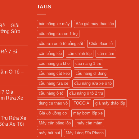
22.000.000 ₫.
TAGS
bàn nâng xe máy
Báo giá máy tháo lốp
Rẻ – Giải
ưởng Sửa
cầu nâng rửa xe 1 trụ
cầu rửa xe ô tô bằng sắt
Chẩn đoán lỗi
Rẻ 7 Bí
cân bằng lốp
cân chỉnh lốp
cân mâm
câu nâng giá kho
cầu nâng 1 trụ
Mâm Ô Tô –
cầu nâng cắt kéo
cầu nâng di động
cầu nâng rửa xe
cầu nâng rửa xe ô tô
ì? Giải
cầu nâng ô tô
cầu nâng ô tô 2 trụ
ệm Rửa Xe
dụng cụ tháo vỏ
FOGGIA
giá máy tháo lốp
Giá đỡ động cơ
máy bơm lốp xe
 Trụ Rửa Xe
Máy cân bằng lốp
máy cân mâm
Sửa Xe Tối
máy hút bụi
Máy Láng Đĩa Phanh