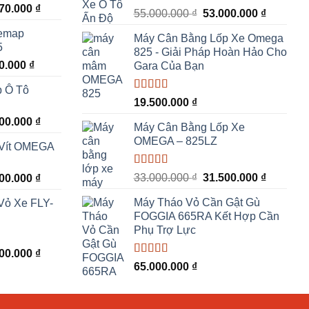
Giá
670.000
₫
Được xếp
Giá
Giá
55.000.000
₫
53.000.000
₫
hiện
hạng
5.00
5
gốc
hiện
Remap
sao
tại
Máy Cân Bằng Lốp Xe Omega
là:
tại
5
00.000 ₫.
là:
825 - Giải Pháp Hoàn Hảo Cho
55.000.000 ₫.
là:
Giá
00.000
₫
18.670.000 ₫.
Gara Của Bạn
53.000.0
hiện
p Ô Tô
tại
Được xếp
19.500.000
₫
00.000 ₫.
là:
hạng
5.00
5
Giá
500.000
₫
6.800.000 ₫.
sao
Máy Cân Bằng Lốp Xe
hiện
OMEGA – 825LZ
 Vít OMEGA
tại
00.000 ₫.
là:
Được xếp
Giá
Giá
Giá
33.000.000
₫
31.500.000
₫
500.000
₫
44.500.000 ₫.
hạng
5.00
5
gốc
hiện
hiện
sao
Máy Tháo Vỏ Cần Gật Gù
Vỏ Xe FLY-
là:
tại
tại
FOGGIA 665RA Kết Hợp Cần
33.000.000 ₫.
là:
00.000 ₫.
là:
Phụ Trợ Lực
31.500.0
44.500.000 ₫.
Giá
000.000
₫
Được xếp
65.000.000
₫
hiện
hạng
5.00
5
tại
sao
00.000 ₫.
là: