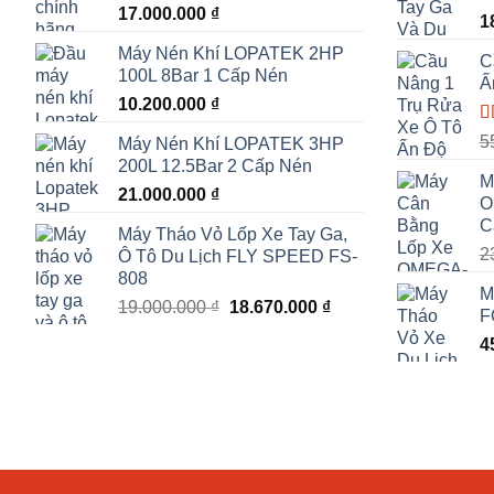
17.000.000
₫
Đ
1
h
Máy Nén Khí LOPATEK 2HP
s
C
100L 8Bar 1 Cấp Nén
Ấ
10.200.000
₫
Đ
5
Máy Nén Khí LOPATEK 3HP
h
200L 12.5Bar 2 Cấp Nén
s
M
21.000.000
₫
O
C
Máy Tháo Vỏ Lốp Xe Tay Ga,
2
Ô Tô Du Lịch FLY SPEED FS-
808
M
Giá
Giá
19.000.000
₫
18.670.000
₫
F
gốc
hiện
4
là:
tại
19.000.000 ₫.
là:
18.670.000 ₫.