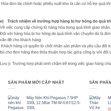
Hóa đơn tài chính hoặc phiếu xuất kho là căn cứ hỗ trợ quá trìn
e) Trách nhiệm về trường hợp hàng bị hư hỏng do quá tr
Về việc cung cấp chứng từ hàng hóa trong quá trình giao nhận.
Đối với hàng hóa bị hư hỏng do quá trình vận chuyển dù là đơn
vấn đề cho khách hàng.
Khách hàng có quyền từ chối nhận sản phẩm và yêu cầu đổi trả t
bù cho đơn hàng theo thỏa thuận hợp tác giữa công ty với đối 
Lưu ý: Trường hợp phát sinh chậm trễ trong việc giao hàng chún
SẢN PHẨM MỚI CẬP NHẬT
SẢN PHẨM
Máy Nén Khí Pegasus 7.5HP
M
330L 12.5Bar TM-W-0.67/12.5-
L
330L