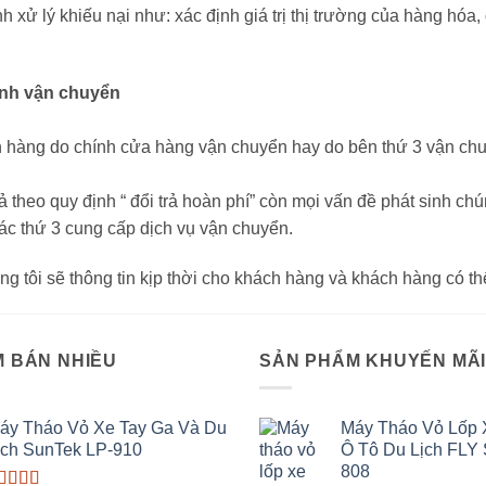
h xử lý khiếu nại như: xác định giá trị thị trường của hàng hóa
ình vận chuyển
 hàng do chính cửa hàng vận chuyển hay do bên thứ 3 vận chuyể
heo quy định “ đổi trả hoàn phí” còn mọi vấn đề phát sinh chúng
tác thứ 3 cung cấp dịch vụ vận chuyển.
g tôi sẽ thông tin kịp thời cho khách hàng và khách hàng có th
 BÁN NHIỀU
SẢN PHẨM KHUYẾN MÃ
áy Tháo Vỏ Xe Tay Ga Và Du
Máy Tháo Vỏ Lốp 
ịch SunTek LP-910
Ô Tô Du Lịch FLY
808