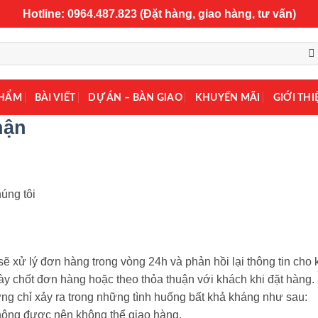
Hotline: 0964.487.823 (Đặt hàng, giao hàng, tư vấn)
PHẨM
BÀI VIẾT
DỰ ÁN – BÀN GIAO
KHUYẾN MÃI
GIỚI THI
hận
úng tôi
ẽ xử lý đơn hàng trong vòng 24h và phản hồi lại thông tin cho
ày chốt đơn hàng hoặc theo thỏa thuận với khách khi đặt hàng.
ng chỉ xảy ra trong những tình huống bất khả kháng như sau:
không được nên không thể giao hàng.