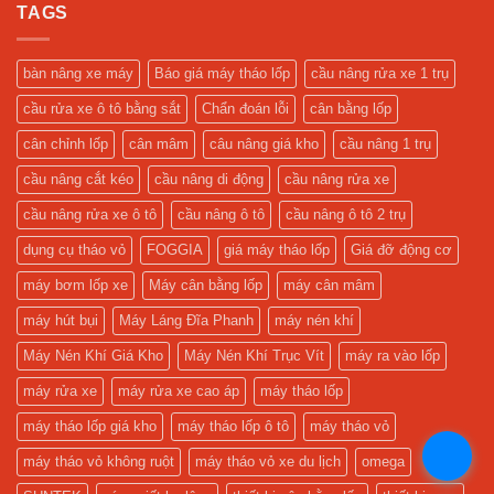
Hiện
Gara
Vỏ
TAGS
luận
Đại
Sửa
Xe
ở
Xe
Máy
Mua
Tối
Giá
Cầu
Ưu
Tốt,
Nâng
bàn nâng xe máy
Báo giá máy tháo lốp
cầu nâng rửa xe 1 trụ
Tặng
2
Keo
Trụ,
cầu rửa xe ô tô bằng sắt
Chẩn đoán lỗi
cân bằng lốp
Vá
Nhận
và
Camera
Camera
Chính
cân chỉnh lốp
cân mâm
câu nâng giá kho
cầu nâng 1 trụ
Quản
Hãng
Lý
và
cầu nâng cắt kéo
cầu nâng di động
cầu nâng rửa xe
Gara!
Lắp
Đặt
Miễn
cầu nâng rửa xe ô tô
cầu nâng ô tô
cầu nâng ô tô 2 trụ
Phí!
dụng cụ tháo vỏ
FOGGIA
giá máy tháo lốp
Giá đỡ động cơ
máy bơm lốp xe
Máy cân bằng lốp
máy cân mâm
máy hút bụi
Máy Láng Đĩa Phanh
máy nén khí
Máy Nén Khí Giá Kho
Máy Nén Khí Trục Vít
máy ra vào lốp
máy rửa xe
máy rửa xe cao áp
máy tháo lốp
máy tháo lốp giá kho
máy tháo lốp ô tô
máy tháo vỏ
.
máy tháo vỏ không ruột
máy tháo vỏ xe du lịch
omega