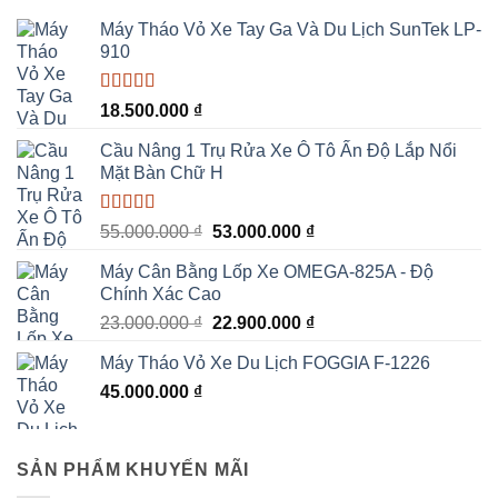
Máy Tháo Vỏ Xe Tay Ga Và Du Lịch SunTek LP-
910
Được xếp
18.500.000
₫
hạng
5.00
5
sao
Cầu Nâng 1 Trụ Rửa Xe Ô Tô Ấn Độ Lắp Nổi
Mặt Bàn Chữ H
Được xếp
Giá
Giá
55.000.000
₫
53.000.000
₫
hạng
5.00
5
gốc
hiện
sao
Máy Cân Bằng Lốp Xe OMEGA-825A - Độ
là:
tại
Chính Xác Cao
55.000.000 ₫.
là:
Giá
Giá
23.000.000
₫
22.900.000
₫
53.000.000 ₫.
gốc
hiện
Máy Tháo Vỏ Xe Du Lịch FOGGIA F-1226
là:
tại
45.000.000
₫
23.000.000 ₫.
là:
22.900.000 ₫.
SẢN PHẨM KHUYẾN MÃI