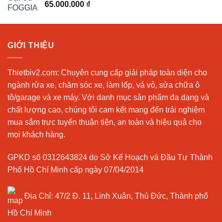
Được xếp
65.000.000
₫
hạng
5.00
5
sao
GIỚI THIỆU
Thietbiv2.com:
Chuyên cung cấp giải pháp toàn diện cho
ngành rửa xe, chăm sóc xe, làm lốp, vá vỏ, sửa chữa ô
tô/garage và xe máy. Với danh mục sản phẩm đa dạng và
chất lượng cao, chúng tôi cam kết mang đến trải nghiệm
mua sắm trực tuyến thuận tiện, an toàn và hiệu quả cho
mọi khách hàng.
GPKD số 0312643824 do Sở Kế Hoạch và Đầu Tư Thành
Phố Hồ Chí Minh cấp ngày 07/04/2014
Địa Chỉ:
47/2 Đ. 11, Linh Xuân, Thủ Đức, Thành phố
Hồ Chí Minh