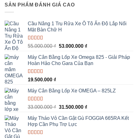
là:
tại
SẢN PHẨM ĐÁNH GIÁ CAO
23.000.000 ₫.
là:
22.000.000 ₫.
Cầu Nâng 1 Trụ Rửa Xe Ô Tô Ấn Độ Lắp Nổi
Mặt Bàn Chữ H
Được xếp
Giá
Giá
55.000.000
₫
53.000.000
₫
hạng
5.00
5
gốc
hiện
sao
Máy Cân Bằng Lốp Xe Omega 825 - Giải Pháp
là:
tại
Hoàn Hảo Cho Gara Của Bạn
55.000.000 ₫.
là:
53.000.000 ₫.
Được xếp
19.500.000
₫
hạng
5.00
5
sao
Máy Cân Bằng Lốp Xe OMEGA – 825LZ
Được xếp
Giá
Giá
33.000.000
₫
31.500.000
₫
hạng
5.00
5
gốc
hiện
sao
Máy Tháo Vỏ Cần Gật Gù FOGGIA 665RA Kết
là:
tại
Hợp Cần Phụ Trợ Lực
33.000.000 ₫.
là:
31.500.000 ₫.