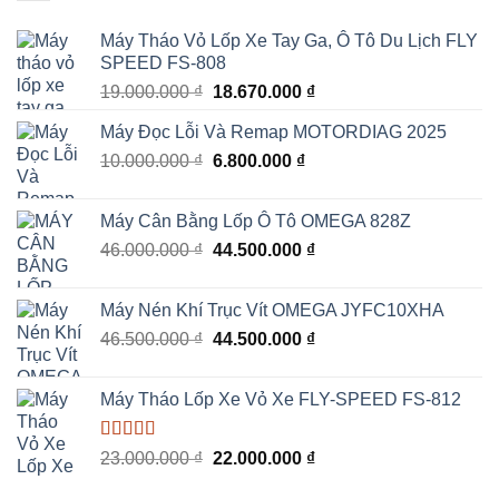
Máy Tháo Vỏ Lốp Xe Tay Ga, Ô Tô Du Lịch FLY
SPEED FS-808
Giá
Giá
19.000.000
₫
18.670.000
₫
gốc
hiện
Máy Đọc Lỗi Và Remap MOTORDIAG 2025
là:
tại
Giá
Giá
10.000.000
₫
19.000.000 ₫.
6.800.000
₫
là:
gốc
hiện
18.670.000 ₫.
là:
tại
Máy Cân Bằng Lốp Ô Tô OMEGA 828Z
10.000.000 ₫.
là:
Giá
Giá
46.000.000
₫
44.500.000
₫
6.800.000 ₫.
gốc
hiện
là:
tại
Máy Nén Khí Trục Vít OMEGA JYFC10XHA
46.000.000 ₫.
là:
Giá
Giá
46.500.000
₫
44.500.000
₫
44.500.000 ₫.
gốc
hiện
là:
tại
Máy Tháo Lốp Xe Vỏ Xe FLY-SPEED FS-812
46.500.000 ₫.
là:
44.500.000 ₫.
Được xếp
Giá
Giá
23.000.000
₫
22.000.000
₫
hạng
5.00
5
gốc
hiện
sao