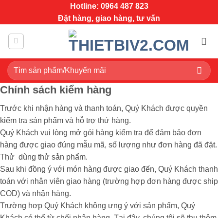
Bỏ
Hotline: 0964 487 823
qua
Đặt hàng, giao hàng, tư vấn
nội
dung
Tìm
kiếm:
Chính sách kiểm hàng
Trước khi nhận hàng và thanh toán, Quý Khách được quyền
kiểm tra sản phẩm và hỗ trợ thử hàng.
Quý Khách vui lòng mở gói hàng kiểm tra để đảm bảo đơn
hàng được giao đúng mẫu mã, số lượng như đơn hàng đã đặt.
Thử dùng thử sản phẩm.
Sau khi đồng ý với món hàng được giao đến, Quý Khách thanh
toán với nhân viên giao hàng (trường hợp đơn hàng được ship
COD) và nhận hàng.
Trường hợp Quý Khách không ưng ý với sản phẩm, Quý
Khách có thể từ chối nhận hàng. Tại đây, chúng tôi sẽ thu thêm