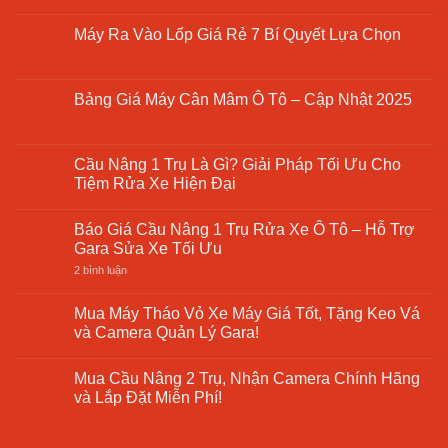
Không
có
Máy Ra Vào Lốp Giá Rẻ 7 Bí Quyết Lựa Chọn
bình
luận
Không
ở
có
Cầu
bình
Nâng
luận
Bảng Giá Máy Cân Mâm Ô Tô – Cập Nhật 2025
2
ở
Trụ
Máy
Không
Giá
Ra
có
Rẻ
Vào
bình
–
Lốp
luận
Cầu Nâng 1 Trụ Là Gì? Giải Pháp Tối Ưu Cho
Giải
Giá
ở
Pháp
Tiệm Rửa Xe Hiện Đại
Rẻ
Bảng
Tối
7
Giá
Ưu
Không
Bí
Máy
Cho
có
Quyết
Cân
Báo Giá Cầu Nâng 1 Trụ Rửa Xe Ô Tô – Hỗ Trợ
Xưởng
bình
Lựa
Mâm
Sửa
luận
Gara Sửa Xe Tối Ưu
Chọn
Ô
Chữa
ở
Tô
Cầu
ở
2 bình luận
–
Nâng
Báo
Cập
1
Giá
Nhật
Trụ
Cầu
Mua Máy Tháo Vỏ Xe Máy Giá Tốt, Tặng Keo Vá
2025
Là
Nâng
và Camera Quản Lý Gara!
Gì?
1
Giải
Trụ
Không
Pháp
Rửa
có
Tối
Xe
Mua Cầu Nâng 2 Trụ, Nhận Camera Chính Hãng
bình
Ưu
Ô
luận
và Lắp Đặt Miễn Phí!
Cho
Tô
ở
Tiệm
–
Mua
Không
Rửa
Hỗ
Máy
có
Xe
Trợ
Tháo
bình