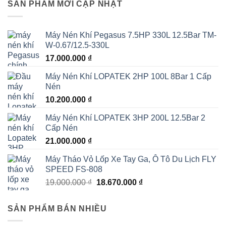
SẢN PHẨM MỚI CẬP NHẬT
Máy Nén Khí Pegasus 7.5HP 330L 12.5Bar TM-
W-0.67/12.5-330L
17.000.000
₫
Máy Nén Khí LOPATEK 2HP 100L 8Bar 1 Cấp
Nén
10.200.000
₫
Máy Nén Khí LOPATEK 3HP 200L 12.5Bar 2
Cấp Nén
21.000.000
₫
Máy Tháo Vỏ Lốp Xe Tay Ga, Ô Tô Du Lịch FLY
SPEED FS-808
Giá
Giá
19.000.000
₫
18.670.000
₫
gốc
hiện
là:
tại
SẢN PHẨM BÁN NHIỀU
19.000.000 ₫.
là:
18.670.000 ₫.