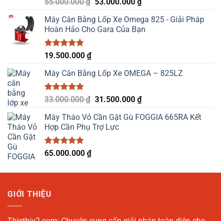
Được xếp
Giá
Giá
55.000.000
₫
53.000.000
₫
hạng
5.00
gốc
hiện
5 sao
Máy Cân Bằng Lốp Xe Omega 825 - Giải Pháp
là:
tại
Hoàn Hảo Cho Gara Của Bạn
55.000.000 ₫.
là:
53.000.000 ₫.
Được xếp
19.500.000
₫
hạng
5.00
5 sao
Máy Cân Bằng Lốp Xe OMEGA – 825LZ
Được xếp
Giá
Giá
33.000.000
₫
31.500.000
₫
hạng
5.00
gốc
hiện
5 sao
Máy Tháo Vỏ Cần Gật Gù FOGGIA 665RA Kết
là:
tại
Hợp Cần Phụ Trợ Lực
33.000.000 ₫.
là:
31.500.000 ₫.
Được xếp
65.000.000
₫
hạng
5.00
5 sao
GIỚI THIỆU
Thietbiv2.com:
Chuyên cung cấp giải pháp toàn diện cho