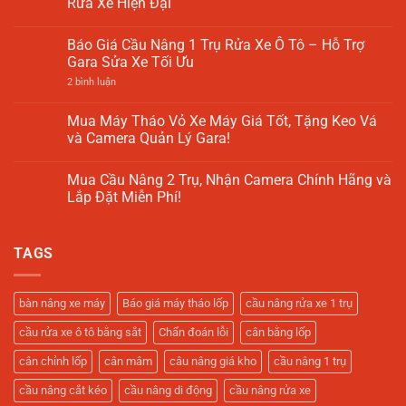
Rửa Xe Hiện Đại
Rẻ
Bảng
Tối
7
Giá
Ưu
Không
Bí
Máy
Cho
có
Quyết
Cân
Báo Giá Cầu Nâng 1 Trụ Rửa Xe Ô Tô – Hỗ Trợ
Xưởng
bình
Lựa
Mâm
Sửa
luận
Gara Sửa Xe Tối Ưu
Chọn
Ô
Chữa
ở
Tô
Cầu
ở
2 bình luận
–
Nâng
Báo
Cập
1
Giá
Nhật
Trụ
Cầu
Mua Máy Tháo Vỏ Xe Máy Giá Tốt, Tặng Keo Vá
2025
Là
Nâng
và Camera Quản Lý Gara!
Gì?
1
Giải
Trụ
Không
Pháp
Rửa
có
Tối
Xe
Mua Cầu Nâng 2 Trụ, Nhận Camera Chính Hãng và
bình
Ưu
Ô
luận
Lắp Đặt Miễn Phí!
Cho
Tô
ở
Tiệm
–
Mua
Không
Rửa
Hỗ
Máy
có
Xe
Trợ
Tháo
bình
Hiện
Gara
TAGS
Vỏ
luận
Đại
Sửa
Xe
ở
Xe
Máy
Mua
Tối
Giá
Cầu
Ưu
Tốt,
Nâng
bàn nâng xe máy
Báo giá máy tháo lốp
cầu nâng rửa xe 1 trụ
Tặng
2
Keo
Trụ,
cầu rửa xe ô tô bằng sắt
Chẩn đoán lỗi
cân bằng lốp
Vá
Nhận
và
Camera
Camera
Chính
cân chỉnh lốp
cân mâm
câu nâng giá kho
cầu nâng 1 trụ
Quản
Hãng
Lý
và
cầu nâng cắt kéo
cầu nâng di động
cầu nâng rửa xe
Gara!
Lắp
Đặt