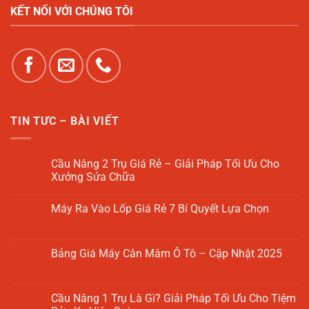
KẾT NỐI VỚI CHÚNG TÔI
TIN TƯC – BÀI VIẾT
Cầu Nâng 2 Trụ Giá Rẻ – Giải Pháp Tối Ưu Cho
Xưởng Sửa Chữa
Không
có
Máy Ra Vào Lốp Giá Rẻ 7 Bí Quyết Lựa Chọn
bình
luận
Không
ở
có
Cầu
bình
Nâng
luận
Bảng Giá Máy Cân Mâm Ô Tô – Cập Nhật 2025
2
ở
Trụ
Máy
Không
Giá
Ra
có
Rẻ
Vào
bình
–
Lốp
luận
Cầu Nâng 1 Trụ Là Gì? Giải Pháp Tối Ưu Cho Tiệm
Giải
Giá
ở
Pháp