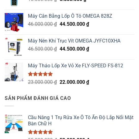
gốc
hiện
18.670.000 ₫.
là:
tại
Máy Cân Bằng Lốp Ô Tô OMEGA 828Z
10.000.000 ₫.
là:
Giá
Giá
46.000.000
₫
44.500.000
₫
6.800.000 ₫.
gốc
hiện
là:
tại
Máy Nén Khí Trục Vít OMEGA JYFC10XHA
46.000.000 ₫.
là:
Giá
Giá
46.500.000
₫
44.500.000
₫
44.500.000 ₫.
gốc
hiện
là:
tại
Máy Tháo Lốp Xe Vỏ Xe FLY-SPEED FS-812
46.500.000 ₫.
là:
44.500.000 ₫.
Được xếp
Giá
Giá
23.000.000
₫
22.000.000
₫
hạng
5.00
gốc
hiện
5 sao
là:
tại
SẢN PHẨM ĐÁNH GIÁ CAO
23.000.000 ₫.
là:
22.000.000 ₫.
Cầu Nâng 1 Trụ Rửa Xe Ô Tô Ấn Độ Lắp Nổi Mặt
Bàn Chữ H