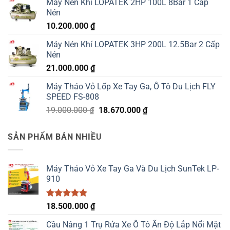
Máy Nén Khí LOPATEK 2HP 100L 8Bar 1 Cấp
Nén
10.200.000
₫
Máy Nén Khí LOPATEK 3HP 200L 12.5Bar 2 Cấp
Nén
21.000.000
₫
Máy Tháo Vỏ Lốp Xe Tay Ga, Ô Tô Du Lịch FLY
SPEED FS-808
Giá
Giá
19.000.000
₫
18.670.000
₫
gốc
hiện
là:
tại
SẢN PHẨM BÁN NHIỀU
19.000.000 ₫.
là:
18.670.000 ₫.
Máy Tháo Vỏ Xe Tay Ga Và Du Lịch SunTek LP-
910
Được xếp
18.500.000
₫
hạng
5.00
5 sao
Cầu Nâng 1 Trụ Rửa Xe Ô Tô Ấn Độ Lắp Nổi Mặt