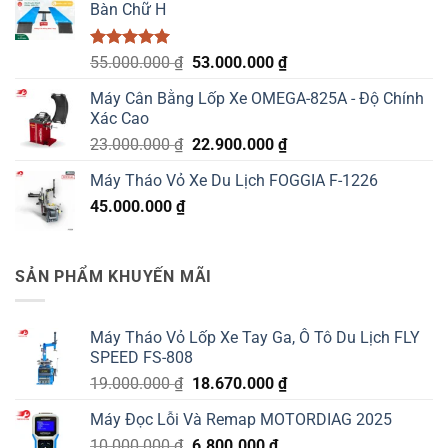
Bàn Chữ H
Được xếp
Giá
Giá
55.000.000
₫
53.000.000
₫
hạng
5.00
gốc
hiện
5 sao
Máy Cân Bằng Lốp Xe OMEGA-825A - Độ Chính
là:
tại
Xác Cao
55.000.000 ₫.
là:
Giá
Giá
23.000.000
₫
22.900.000
₫
53.000.000 ₫.
gốc
hiện
Máy Tháo Vỏ Xe Du Lịch FOGGIA F-1226
là:
tại
45.000.000
₫
23.000.000 ₫.
là:
22.900.000 ₫.
SẢN PHẨM KHUYẾN MÃI
Máy Tháo Vỏ Lốp Xe Tay Ga, Ô Tô Du Lịch FLY
SPEED FS-808
Giá
Giá
19.000.000
₫
18.670.000
₫
gốc
hiện
Máy Đọc Lỗi Và Remap MOTORDIAG 2025
là:
tại
Giá
Giá
10.000.000
₫
19.000.000 ₫.
6.800.000
₫
là: