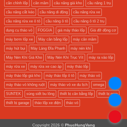
Camera
Chính
cân chỉnh lốp
cân mâm
câu nâng giá kho
cầu nâng 1 trụ
Quản
Hãng
Lý
và
cầu nâng cắt kéo
cầu nâng di động
cầu nâng rửa xe
Gara!
Lắp
Đặt
Miễn
cầu nâng rửa xe ô tô
cầu nâng ô tô
cầu nâng ô tô 2 trụ
Phí!
dụng cụ tháo vỏ
FOGGIA
giá máy tháo lốp
Giá đỡ động cơ
máy bơm lốp xe
Máy cân bằng lốp
máy cân mâm
máy hút bụi
Máy Láng Đĩa Phanh
máy nén khí
Máy Nén Khí Giá Kho
Máy Nén Khí Trục Vít
máy ra vào lốp
máy rửa xe
máy rửa xe cao áp
máy tháo lốp
máy tháo lốp giá kho
máy tháo lốp ô tô
máy tháo vỏ
.
máy tháo vỏ không ruột
máy tháo vỏ xe du lịch
omega
SUNTEK
súng siết bu lông
thiết bị cân bằng lốp
thiết bị gara
.
thiết bị garage
tháo lốp xe điện
tháo vỏ
.
Copyright 2026 ©
PhucHungVang