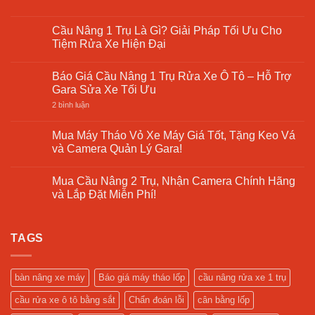
Giá
Ra
có
Rẻ
Vào
bình
–
Lốp
luận
Cầu Nâng 1 Trụ Là Gì? Giải Pháp Tối Ưu Cho
Giải
Giá
ở
Pháp
Tiệm Rửa Xe Hiện Đại
Rẻ
Bảng
Tối
7
Giá
Ưu
Không
Bí
Máy
Cho
có
Quyết
Cân
Báo Giá Cầu Nâng 1 Trụ Rửa Xe Ô Tô – Hỗ Trợ
Xưởng
bình
Lựa
Mâm
Sửa
luận
Gara Sửa Xe Tối Ưu
Chọn
Ô
Chữa
ở
Tô
Cầu
ở
2 bình luận
–
Nâng
Báo
Cập
1
Giá
Nhật
Trụ
Cầu
Mua Máy Tháo Vỏ Xe Máy Giá Tốt, Tặng Keo Vá
2025
Là
Nâng
và Camera Quản Lý Gara!
Gì?
1
Giải
Trụ
Không
Pháp
Rửa
có
Tối
Xe
Mua Cầu Nâng 2 Trụ, Nhận Camera Chính Hãng
bình
Ưu
Ô
luận
và Lắp Đặt Miễn Phí!
Cho
Tô
ở
Tiệm
–
Mua
Không
Rửa
Hỗ
Máy
có
Xe
Trợ
Tháo
bình
Hiện
Gara
Vỏ
TAGS
luận
Đại
Sửa
Xe
ở
Xe
Máy
Mua
Tối
Giá
Cầu
Ưu
Tốt,
Nâng
bàn nâng xe máy
Báo giá máy tháo lốp
cầu nâng rửa xe 1 trụ
Tặng
2
Keo
Trụ,
cầu rửa xe ô tô bằng sắt
Chẩn đoán lỗi
cân bằng lốp
Vá
Nhận
và
Camera