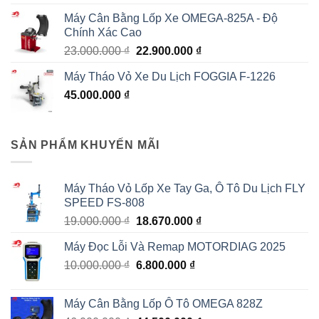
hạng
5.00
5
gốc
hiện
sao
Máy Cân Bằng Lốp Xe OMEGA-825A - Độ
là:
tại
Chính Xác Cao
55.000.000 ₫.
là:
Giá
Giá
23.000.000
₫
22.900.000
₫
53.000.000 ₫.
gốc
hiện
Máy Tháo Vỏ Xe Du Lịch FOGGIA F-1226
là:
tại
45.000.000
₫
23.000.000 ₫.
là:
22.900.000 ₫.
SẢN PHẨM KHUYẾN MÃI
Máy Tháo Vỏ Lốp Xe Tay Ga, Ô Tô Du Lịch FLY
SPEED FS-808
Giá
Giá
19.000.000
₫
18.670.000
₫
gốc
hiện
Máy Đọc Lỗi Và Remap MOTORDIAG 2025
là:
tại
Giá
Giá
10.000.000
₫
19.000.000 ₫.
6.800.000
₫
là:
gốc
hiện
18.670.000 ₫.
là:
tại
Máy Cân Bằng Lốp Ô Tô OMEGA 828Z
10.000.000 ₫.
là: