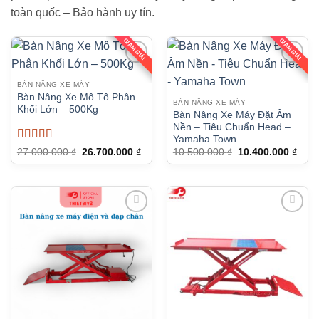
toàn quốc – Bảo hành uy tín.
GIẢM GIÁ!
GIẢM GIÁ!
BÀN NÂNG XE MÁY
Bàn Nâng Xe Mô Tô Phân
BÀN NÂNG XE MÁY
Khối Lớn – 500Kg
Bàn Nâng Xe Máy Đặt Âm
Nền – Tiêu Chuẩn Head –
Yamaha Town
Được xếp
Giá
Giá
Giá
Giá
27.000.000
₫
26.700.000
₫
10.500.000
₫
10.400.000
₫
gốc
hiện
gốc
hiện
hạng
5
5 sao
là:
tại
là:
tại
27.000.000 ₫.
là:
10.500.000 ₫.
là:
26.700.000 ₫.
10.4