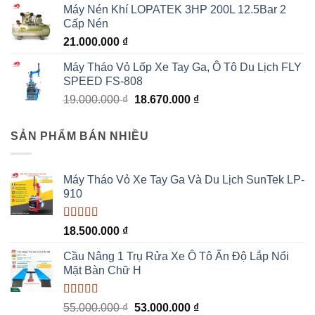
Máy Nén Khí LOPATEK 3HP 200L 12.5Bar 2
Cấp Nén
21.000.000
₫
Máy Tháo Vỏ Lốp Xe Tay Ga, Ô Tô Du Lịch FLY
SPEED FS-808
Giá
Giá
19.000.000
₫
18.670.000
₫
gốc
hiện
là:
tại
SẢN PHẨM BÁN NHIỀU
19.000.000 ₫.
là:
18.670.000 ₫.
Máy Tháo Vỏ Xe Tay Ga Và Du Lịch SunTek LP-
910
Được xếp
18.500.000
₫
hạng
5.00
5
sao
Cầu Nâng 1 Trụ Rửa Xe Ô Tô Ấn Độ Lắp Nổi
Mặt Bàn Chữ H
Được xếp
Giá
Giá
55.000.000
₫
53.000.000
₫