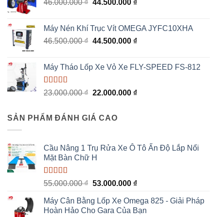
Giá
Giá
46.000.000
₫
44.500.000
₫
6.800.000 ₫.
gốc
hiện
là:
tại
Máy Nén Khí Trục Vít OMEGA JYFC10XHA
46.000.000 ₫.
là:
Giá
Giá
46.500.000
₫
44.500.000
₫
44.500.000 ₫.
gốc
hiện
là:
tại
Máy Tháo Lốp Xe Vỏ Xe FLY-SPEED FS-812
46.500.000 ₫.
là:
44.500.000 ₫.
Được xếp
Giá
Giá
23.000.000
₫
22.000.000
₫
hạng
5.00
5
gốc
hiện
sao
là:
tại
SẢN PHẨM ĐÁNH GIÁ CAO
23.000.000 ₫.
là:
22.000.000 ₫.
Cầu Nâng 1 Trụ Rửa Xe Ô Tô Ấn Độ Lắp Nổi
Mặt Bàn Chữ H
Được xếp
Giá
Giá
55.000.000
₫
53.000.000
₫
hạng
5.00
5
gốc
hiện
sao
Máy Cân Bằng Lốp Xe Omega 825 - Giải Pháp
là:
tại
Hoàn Hảo Cho Gara Của Bạn
55.000.000 ₫.
là: