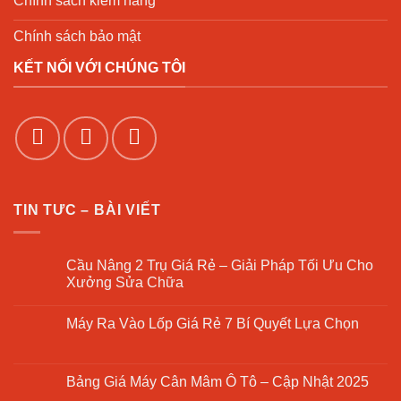
Chính sách kiểm hàng
Chính sách bảo mật
KẾT NỐI VỚI CHÚNG TÔI
TIN TƯC – BÀI VIẾT
Cầu Nâng 2 Trụ Giá Rẻ – Giải Pháp Tối Ưu Cho
Xưởng Sửa Chữa
Không
có
Máy Ra Vào Lốp Giá Rẻ 7 Bí Quyết Lựa Chọn
bình
luận
Không
ở
có
Cầu
bình
Nâng
luận
Bảng Giá Máy Cân Mâm Ô Tô – Cập Nhật 2025
2
ở
Trụ
Máy
Không