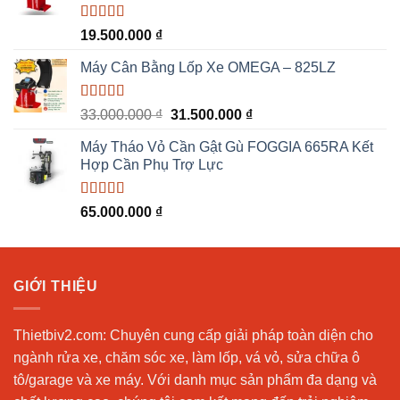
53.000.000 ₫.
Được xếp
19.500.000
₫
hạng
5.00
5
sao
Máy Cân Bằng Lốp Xe OMEGA – 825LZ
Được xếp
Giá
Giá
33.000.000
₫
31.500.000
₫
hạng
5.00
5
gốc
hiện
sao
Máy Tháo Vỏ Cần Gật Gù FOGGIA 665RA Kết
là:
tại
Hợp Cần Phụ Trợ Lực
33.000.000 ₫.
là:
31.500.000 ₫.
Được xếp
65.000.000
₫
hạng
5.00
5
sao
GIỚI THIỆU
Thietbiv2.com:
Chuyên cung cấp giải pháp toàn diện cho
ngành rửa xe, chăm sóc xe, làm lốp, vá vỏ, sửa chữa ô
tô/garage và xe máy. Với danh mục sản phẩm đa dạng và