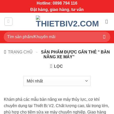
Bỏ
Hotline: 0898 794 116
qua
Đặt hàng, giao hàng, tư vấn
nội
dung
Tìm
kiếm:
TRANG CHỦ
-
SẢN PHẨM ĐƯỢC GẮN THẺ “ BÀN
NÂNG XE MÁY”
LỌC
Khám phá các mẫu bàn nâng xe máy thủy lực, cơ khí
chuyên dụng tại Thiết Bị V2. Chất lượng cao, tải trọng lớn,
phù hợp cho tiệm sửa xe máy chuyên nghiệp. Giao hàng