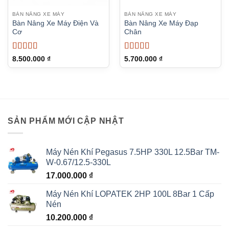
BÀN NÂNG XE MÁY
BÀN NÂNG XE MÁY
Bàn Nâng Xe Máy Điện Và
Bàn Nâng Xe Máy Đạp
Cơ
Chân
Được xếp
Được xếp
8.500.000
₫
5.700.000
₫
hạng
5
5 sao
hạng
5
5 sao
SẢN PHẨM MỚI CẬP NHẬT
Máy Nén Khí Pegasus 7.5HP 330L 12.5Bar TM-
W-0.67/12.5-330L
17.000.000
₫
Máy Nén Khí LOPATEK 2HP 100L 8Bar 1 Cấp
Nén
10.200.000
₫