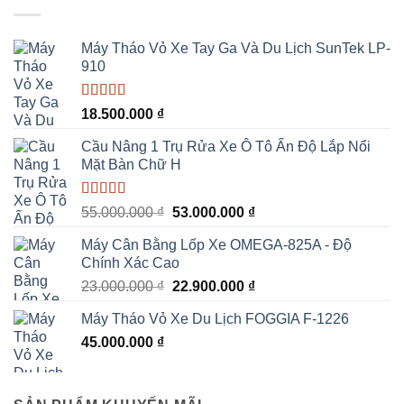
19.000.000 ₫.
là:
18.670.000 ₫.
Máy Tháo Vỏ Xe Tay Ga Và Du Lịch SunTek LP-
910
Được xếp
18.500.000
₫
hạng
5.00
5
sao
Cầu Nâng 1 Trụ Rửa Xe Ô Tô Ấn Độ Lắp Nổi
Mặt Bàn Chữ H
Được xếp
Giá
Giá
55.000.000
₫
53.000.000
₫
hạng
5.00
5
gốc
hiện
sao
Máy Cân Bằng Lốp Xe OMEGA-825A - Độ
là:
tại
Chính Xác Cao
55.000.000 ₫.
là:
Giá
Giá
23.000.000
₫
22.900.000
₫
53.000.000 ₫.
gốc
hiện
Máy Tháo Vỏ Xe Du Lịch FOGGIA F-1226
là:
tại
45.000.000
₫
23.000.000 ₫.
là:
22.900.000 ₫.