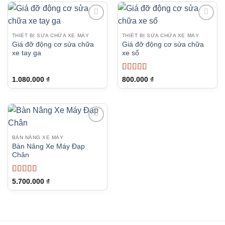
11.5
THIẾT BỊ SỬA CHỮA XE MÁY
THIẾT BỊ SỬA CHỮA XE MÁY
Giá đỡ động cơ sửa chữa
Giá đỡ động cơ sửa chữa
xe tay ga
xe số
Được xếp
1.080.000
₫
800.000
₫
hạng
5
5 sao
BÀN NÂNG XE MÁY
Bàn Nâng Xe Máy Đạp
Chân
Được xếp
5.700.000
₫
hạng
5
5 sao