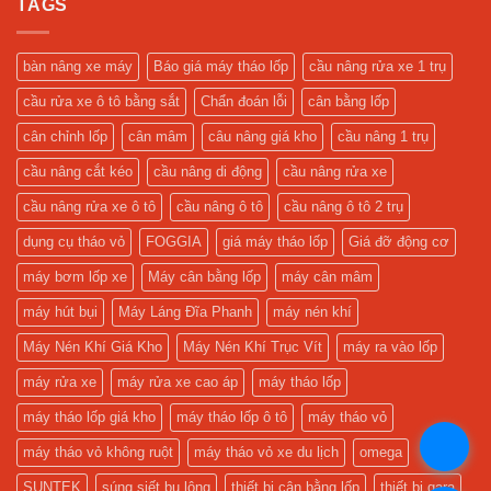
Vỏ
TAGS
luận
Đại
Sửa
Xe
ở
Xe
Máy
Mua
Tối
Giá
Cầu
Ưu
Tốt,
Nâng
bàn nâng xe máy
Báo giá máy tháo lốp
cầu nâng rửa xe 1 trụ
Tặng
2
Keo
Trụ,
cầu rửa xe ô tô bằng sắt
Chẩn đoán lỗi
cân bằng lốp
Vá
Nhận
và
Camera
Camera
Chính
cân chỉnh lốp
cân mâm
câu nâng giá kho
cầu nâng 1 trụ
Quản
Hãng
Lý
và
cầu nâng cắt kéo
cầu nâng di động
cầu nâng rửa xe
Gara!
Lắp
Đặt
Miễn
cầu nâng rửa xe ô tô
cầu nâng ô tô
cầu nâng ô tô 2 trụ
Phí!
dụng cụ tháo vỏ
FOGGIA
giá máy tháo lốp
Giá đỡ động cơ
máy bơm lốp xe
Máy cân bằng lốp
máy cân mâm
máy hút bụi
Máy Láng Đĩa Phanh
máy nén khí
Máy Nén Khí Giá Kho
Máy Nén Khí Trục Vít
máy ra vào lốp
máy rửa xe
máy rửa xe cao áp
máy tháo lốp
máy tháo lốp giá kho
máy tháo lốp ô tô
máy tháo vỏ
.
máy tháo vỏ không ruột
máy tháo vỏ xe du lịch
omega
SUNTEK
súng siết bu lông
thiết bị cân bằng lốp
thiết bị gara