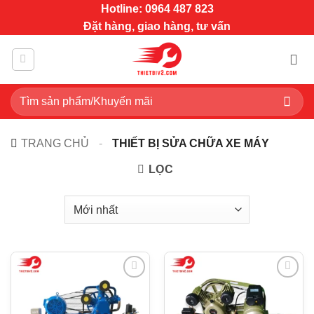
Bỏ
Hotline: 0964 487 823
qua
Đặt hàng, giao hàng, tư vấn
nội
dung
Tìm
kiếm:
TRANG CHỦ
-
THIẾT BỊ SỬA CHỮA XE MÁY
LỌC