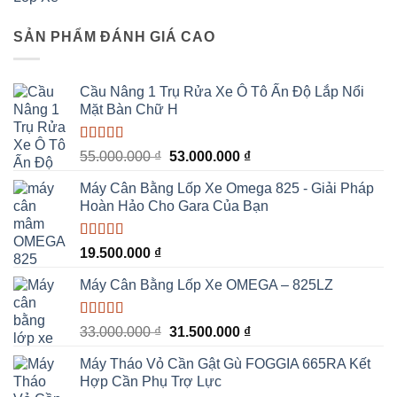
hạng
5.00
5
gốc
hiện
sao
là:
tại
SẢN PHẨM ĐÁNH GIÁ CAO
23.000.000 ₫.
là:
22.000.000 ₫.
Cầu Nâng 1 Trụ Rửa Xe Ô Tô Ấn Độ Lắp Nổi
Mặt Bàn Chữ H
Được xếp
Giá
Giá
55.000.000
₫
53.000.000
₫
hạng
5.00
5
gốc
hiện
sao
Máy Cân Bằng Lốp Xe Omega 825 - Giải Pháp
là:
tại
Hoàn Hảo Cho Gara Của Bạn
55.000.000 ₫.
là:
53.000.000 ₫.
Được xếp
19.500.000
₫
hạng
5.00
5
sao
Máy Cân Bằng Lốp Xe OMEGA – 825LZ
Được xếp
Giá
Giá
33.000.000
₫
31.500.000
₫
hạng
5.00
5
gốc
hiện
sao
Máy Tháo Vỏ Cần Gật Gù FOGGIA 665RA Kết
là:
tại
Hợp Cần Phụ Trợ Lực
33.000.000 ₫.
là: