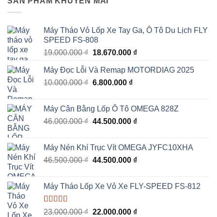
SẢN PHẨM KHUYẾN MÃI
Máy Tháo Vỏ Lốp Xe Tay Ga, Ô Tô Du Lịch FLY
SPEED FS-808
Giá
Giá
19.000.000
₫
18.670.000
₫
gốc
hiện
Máy Đọc Lỗi Và Remap MOTORDIAG 2025
là:
tại
Giá
Giá
10.000.000
₫
19.000.000 ₫.
6.800.000
₫
là:
gốc
hiện
18.670.000 ₫.
là:
tại
Máy Cân Bằng Lốp Ô Tô OMEGA 828Z
10.000.000 ₫.
là:
Giá
Giá
46.000.000
₫
44.500.000
₫
6.800.000 ₫.
gốc
hiện
là:
tại
Máy Nén Khí Trục Vít OMEGA JYFC10XHA
46.000.000 ₫.
là:
Giá
Giá
46.500.000
₫
44.500.000
₫
44.500.000 ₫.
gốc
hiện
là:
tại
Máy Tháo Lốp Xe Vỏ Xe FLY-SPEED FS-812
46.500.000 ₫.
là:
44.500.000 ₫.
Được xếp
Giá
Giá
23.000.000
₫
22.000.000
₫