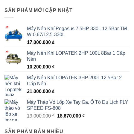
SẢN PHẨM MỚI CẬP NHẬT
Máy Nén Khí Pegasus 7.5HP 330L 12.5Bar TM-
W-0.67/12.5-330L
17.000.000
₫
Máy Nén Khí LOPATEK 2HP 100L 8Bar 1 Cấp
Nén
10.200.000
₫
Máy Nén Khí LOPATEK 3HP 200L 12.5Bar 2
Cấp Nén
21.000.000
₫
Máy Tháo Vỏ Lốp Xe Tay Ga, Ô Tô Du Lịch FLY
SPEED FS-808
Giá
Giá
19.000.000
₫
18.670.000
₫
gốc
hiện
là:
tại
SẢN PHẨM BÁN NHIỀU