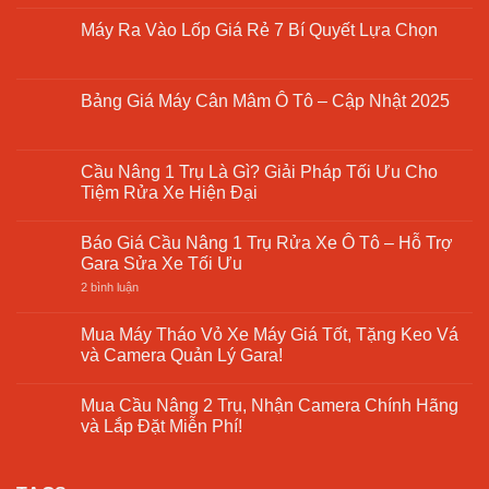
Không
có
Máy Ra Vào Lốp Giá Rẻ 7 Bí Quyết Lựa Chọn
bình
luận
Không
ở
có
Cầu
bình
Nâng
luận
Bảng Giá Máy Cân Mâm Ô Tô – Cập Nhật 2025
2
ở
Trụ
Máy
Không
Giá
Ra
có
Rẻ
Vào
bình
–
Lốp
luận
Cầu Nâng 1 Trụ Là Gì? Giải Pháp Tối Ưu Cho
Giải
Giá
ở
Pháp
Tiệm Rửa Xe Hiện Đại
Rẻ
Bảng
Tối
7
Giá
Ưu
Không
Bí
Máy
Cho
có
Quyết
Cân
Báo Giá Cầu Nâng 1 Trụ Rửa Xe Ô Tô – Hỗ Trợ
Xưởng
bình
Lựa
Mâm
Sửa
luận
Gara Sửa Xe Tối Ưu
Chọn
Ô
Chữa
ở
Tô
Cầu
ở
2 bình luận
–
Nâng
Báo
Cập
1
Giá
Nhật
Trụ
Cầu
Mua Máy Tháo Vỏ Xe Máy Giá Tốt, Tặng Keo Vá
2025
Là
Nâng
và Camera Quản Lý Gara!
Gì?
1
Giải
Trụ
Không
Pháp
Rửa
có
Tối
Xe
Mua Cầu Nâng 2 Trụ, Nhận Camera Chính Hãng
bình
Ưu
Ô
luận
và Lắp Đặt Miễn Phí!
Cho
Tô
ở
Tiệm
–
Mua
Không
Rửa
Hỗ
Máy
có
Xe
Trợ
Tháo
bình
Hiện
Gara