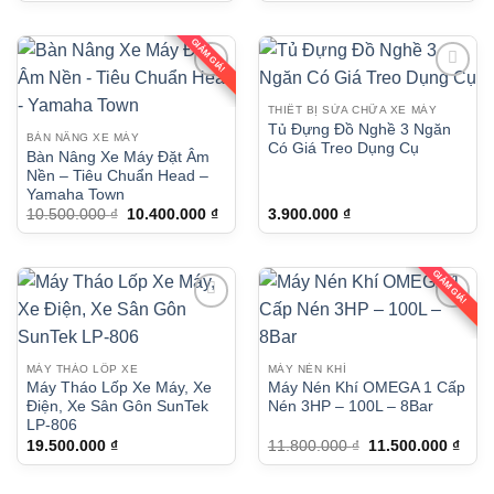
là:
tại
65.000.000 ₫.
là:
64.0
GIẢM GIÁ!
THIẾT BỊ SỬA CHỮA XE MÁY
Tủ Đựng Đồ Nghề 3 Ngăn
BÀN NÂNG XE MÁY
Có Giá Treo Dụng Cụ
Bàn Nâng Xe Máy Đặt Âm
Nền – Tiêu Chuẩn Head –
Yamaha Town
Giá
Giá
10.500.000
₫
10.400.000
₫
3.900.000
₫
gốc
hiện
là:
tại
10.500.000 ₫.
là:
10.400.000 ₫.
GIẢM GIÁ!
MÁY THÁO LỐP XE
MÁY NÉN KHÍ
Máy Tháo Lốp Xe Máy, Xe
Máy Nén Khí OMEGA 1 Cấp
Điện, Xe Sân Gôn SunTek
Nén 3HP – 100L – 8Bar
LP-806
Giá
Giá
19.500.000
₫
11.800.000
₫
11.500.000
₫
gốc
hiện
là:
tại
11.800.000 ₫.
là: