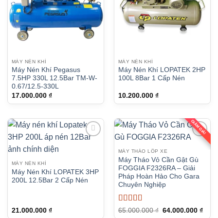
MÁY NÉN KHÍ
MÁY NÉN KHÍ
Máy Nén Khí Pegasus
Máy Nén Khí LOPATEK 2HP
7.5HP 330L 12.5Bar TM-W-
100L 8Bar 1 Cấp Nén
0.67/12.5-330L
17.000.000
₫
10.200.000
₫
GIẢM GIÁ!
MÁY THÁO LỐP XE
Máy Tháo Vỏ Cần Gật Gù
MÁY NÉN KHÍ
FOGGIA F2326RA – Giải
Máy Nén Khí LOPATEK 3HP
Pháp Hoàn Hảo Cho Gara
200L 12.5Bar 2 Cấp Nén
Chuyên Nghiệp
Được xếp
Giá
Giá
21.000.000
₫
65.000.000
₫
64.000.000
₫
gốc
hiện
hạng
5
5 sao