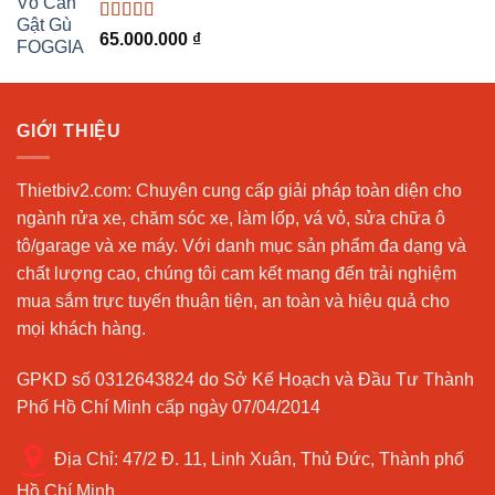
31.500.000 ₫.
Được xếp
65.000.000
₫
hạng
5.00
5
sao
GIỚI THIỆU
Thietbiv2.com:
Chuyên cung cấp giải pháp toàn diện cho
ngành rửa xe, chăm sóc xe, làm lốp, vá vỏ, sửa chữa ô
tô/garage và xe máy. Với danh mục sản phẩm đa dạng và
chất lượng cao, chúng tôi cam kết mang đến trải nghiệm
mua sắm trực tuyến thuận tiện, an toàn và hiệu quả cho
mọi khách hàng.
GPKD số 0312643824 do Sở Kế Hoạch và Đầu Tư Thành
Phố Hồ Chí Minh cấp ngày 07/04/2014
Địa Chỉ:
47/2 Đ. 11, Linh Xuân, Thủ Đức, Thành phố
Hồ Chí Minh