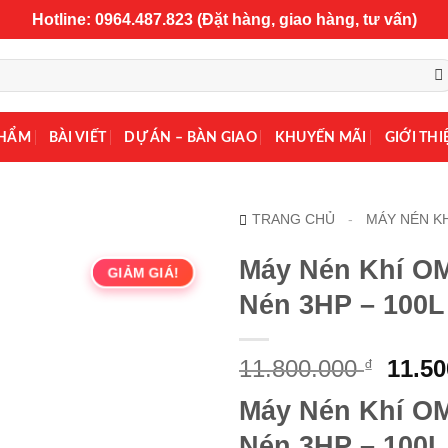
Hotline: 0964.487.823 (Đặt hàng, giao hàng, tư vấn)
PHẨM
BÀI VIẾT
DỰ ÁN – BÀN GIAO
KHUYẾN MÃI
GIỚI THI
TRANG CHỦ
-
MÁY NÉN KH
Máy Nén Khí O
GIẢM GIÁ!
Nén 3HP – 100L
Giá
11.800.000
11.5
₫
gốc
Máy Nén Khí O
là:
11.80
Nén 3HP – 100L