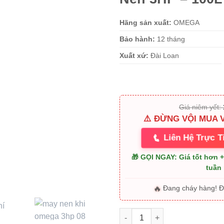
Hãng sản xuất:
OMEGA
Bảo hành:
12 tháng
Xuất xứ:
Đài Loan
Giá niêm yết:
⚠️ ĐỪNG VỘI MUA 
📞
Liên Hệ Trực T
🎁 GỌI NGAY: Giá tốt hơn 
tuần
🔥
Đang cháy hàng! 
Máy Nén Khí OMEGA 1 Cấp Nén