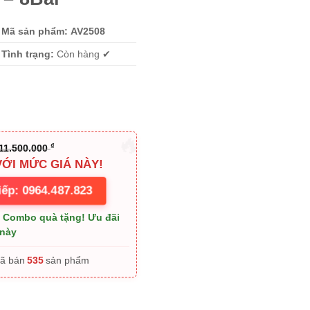
11.500.000 ₫.
Mã sản phẩm:
AV2508
Tình trạng:
Còn hàng ✔
₫
11.500.000
VỚI MỨC GIÁ NÀY!
iếp: 0964.487.823
+ Combo quà tặng! Ưu đãi
 này
535
Đã bán
sản phẩm
 3HP – 100L – 8Bar số lượng