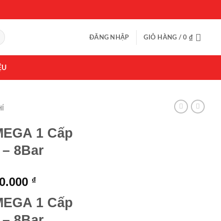
ĐĂNG NHẬP
GIỎ HÀNG /
0
₫
ỆU
Í
MEGA 1 Cấp
 – 8Bar
Giá
00.000
₫
hiện
MEGA 1 Cấp
tại
0.000 ₫.
là:
 – 8Bar