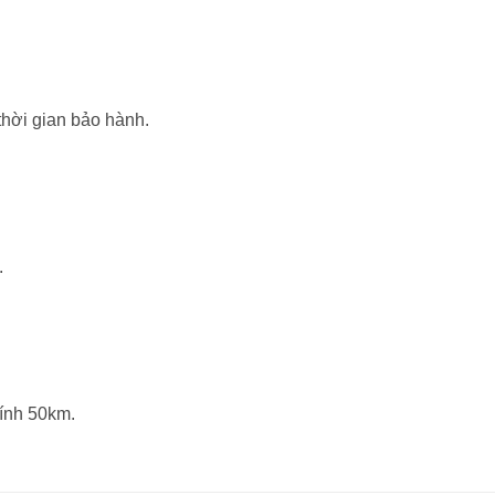
thời gian bảo hành.
.
ính 50km.