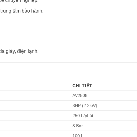
 xe chuyên nghiệp.
trung tâm bảo hành.
a giày, điện lạnh.
CHI TIẾT
AV2508
3HP (2.2kW)
250 L/phút
8 Bar
100 L