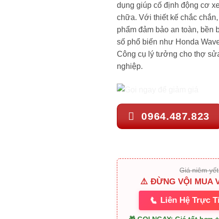
dụng giúp cố định động cơ xe
chữa. Với thiết kế chắc chắn,
phẩm đảm bảo an toàn, bền b
số phổ biến như Honda Wave
Công cụ lý tưởng cho thợ sử
nghiệp.
0964.487.823
Giá niêm yế
⚠️ ĐỪNG VỘI MUA 
📞
Liên Hệ Trực T