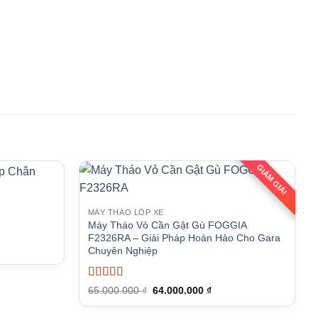
GIẢM GIÁ!
MÁY THÁO LỐP XE
Máy Tháo Vỏ Cần Gật Gù FOGGIA
F2326RA – Giải Pháp Hoàn Hảo Cho Gara
Chuyên Nghiệp
Được xếp
Giá
Giá
65.000.000
₫
64.000.000
₫
hạng
5
5 sao
gốc
hiện
là:
tại