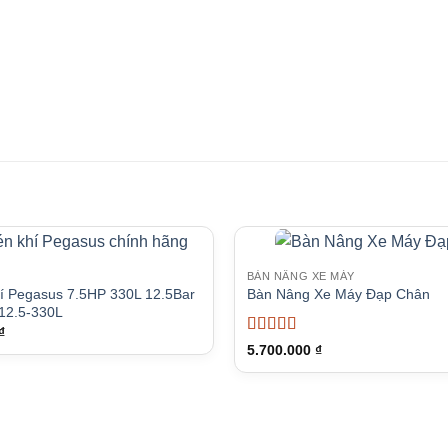
BÀN NÂNG XE MÁY
í Pegasus 7.5HP 330L 12.5Bar
Bàn Nâng Xe Máy Đạp Chân
12.5-330L
₫
Được xếp
5.700.000
₫
hạng
5
5 sao