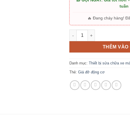
🎁 GỌI NGAY: Giá tốt hơn 
tuần
🔥
Đang cháy hàng! Đ
Giá đỡ động cơ sửa chữa xe s
THÊM VÀO 
Danh mục:
Thiết bị sửa chữa xe m
Thẻ:
Giá đỡ động cơ