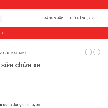
ĐĂNG NHẬP
GIỎ HÀNG /
0
₫
ỆU
ỬA CHỮA XE MÁY
 sửa chữa xe
e số
là dụng cụ chuyên