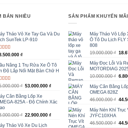
 BÁN NHIỀU
SẢN PHẨM KHUYẾN MÃ
áy Tháo Vỏ Xe Tay Ga Và Du
Máy Tháo Vỏ Lốp 
ịch SunTek LP-910
Ô Tô Du Lịch FLY
808
Giá
19.000.000
₫
18.
ược xếp
8.500.000
₫
ạng
5.00
5
gốc
ao
Máy Đọc Lỗi Và 
là:
ầu Nâng 1 Trụ Rửa Xe Ô Tô
MOTORDIAG 202
19.0
n Độ Lắp Nổi Mặt Bàn Chữ H
Giá
10.000.000
₫
6.8
gốc
ược xếp
Giá
Giá
5.000.000
₫
53.000.000
₫
Máy Cân Bằng Lố
là:
ạng
5.00
5
gốc
hiện
OMEGA 828Z
10.0
ao
áy Cân Bằng Lốp Xe
là:
tại
Giá
46.000.000
₫
44.
MEGA-825A - Độ Chính Xác
55.000.000 ₫.
là:
gốc
ao
53.000.000 ₫.
Máy Nén Khí Trục
là:
Giá
Giá
3.000.000
₫
22.900.000
₫
JYFC10XHA
46.0
gốc
hiện
Giá
46.500.000
₫
44.
áy Tháo Vỏ Xe Du Lịch
là:
tại