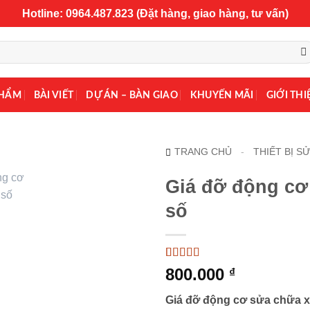
Hotline: 0964.487.823 (Đặt hàng, giao hàng, tư vấn)
PHẨM
BÀI VIẾT
DỰ ÁN – BÀN GIAO
KHUYẾN MÃI
GIỚI THI
TRANG CHỦ
-
THIẾT BỊ S
Giá đỡ động cơ
số
5
1
trên 5 dựa
800.000
₫
trên
đánh
giá
Giá đỡ động cơ sửa chữa x