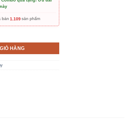
+ Combo quà tặng! Ưu đãi
 này
1.109
ã bán
sản phẩm
ố số lượng
GIỎ HÀNG
áy