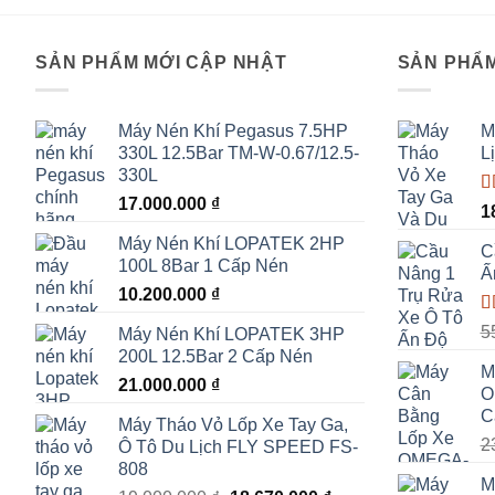
SẢN PHẨM MỚI CẬP NHẬT
SẢN PHẨM
Máy Nén Khí Pegasus 7.5HP
M
330L 12.5Bar TM-W-0.67/12.5-
L
330L
17.000.000
₫
Đ
1
h
Máy Nén Khí LOPATEK 2HP
s
C
100L 8Bar 1 Cấp Nén
Ấ
10.200.000
₫
Đ
5
Máy Nén Khí LOPATEK 3HP
h
200L 12.5Bar 2 Cấp Nén
s
M
21.000.000
₫
O
C
Máy Tháo Vỏ Lốp Xe Tay Ga,
2
Ô Tô Du Lịch FLY SPEED FS-
808
M