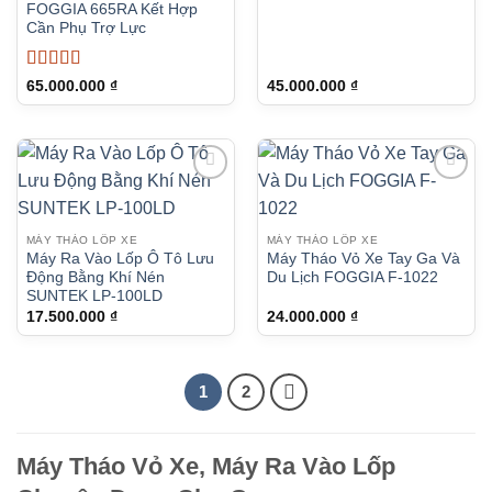
FOGGIA 665RA Kết Hợp
Cần Phụ Trợ Lực
Được xếp
65.000.000
₫
45.000.000
₫
hạng
5
5 sao
MÁY THÁO LỐP XE
MÁY THÁO LỐP XE
Máy Ra Vào Lốp Ô Tô Lưu
Máy Tháo Vỏ Xe Tay Ga Và
Động Bằng Khí Nén
Du Lịch FOGGIA F-1022
SUNTEK LP-100LD
17.500.000
₫
24.000.000
₫
1
2
Máy Tháo Vỏ Xe, Máy Ra Vào Lốp