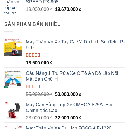
SPEED FS-808
Giá
Giá
19.000.000
₫
18.670.000
₫
gốc
hiện
là:
tại
SẢN PHẨM BÁN NHIỀU
19.000.000 ₫.
là:
18.670.000 ₫.
Máy Tháo Vỏ Xe Tay Ga Và Du Lịch SunTek LP-
910
Được xếp
18.500.000
₫
hạng
5.00
5
sao
Cầu Nâng 1 Trụ Rửa Xe Ô Tô Ấn Độ Lắp Nổi
Mặt Bàn Chữ H
Được xếp
Giá
Giá
55.000.000
₫
53.000.000
₫
hạng
5.00
5
gốc
hiện
sao
Máy Cân Bằng Lốp Xe OMEGA-825A - Độ
là:
tại
Chính Xác Cao
55.000.000 ₫.
là:
Giá
Giá
23.000.000
₫
22.900.000
₫
53.000.000 ₫.
gốc
hiện
Máy Tháo Vỏ Xe Du Lịch FOGGIA F-1226