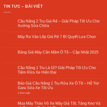
TIN TƯC – BÀI VIẾT
Cầu Nâng 2 Trụ Giá Rẻ – Giải Pháp Tối Ưu Cho
Xưởng Sửa Chữa
Không
có
Máy Ra Vào Lốp Giá Rẻ 7 Bí Quyết Lựa Chọn
bình
luận
Không
ở
có
Cầu
bình
Nâng
luận
Bảng Giá Máy Cân Mâm Ô Tô – Cập Nhật 2025
2
ở
Trụ
Máy
Không
Giá
Ra
có
Rẻ
Vào
bình
–
Lốp
luận
Cầu Nâng 1 Trụ Là Gì? Giải Pháp Tối Ưu Cho
Giải
Giá
ở
Pháp
Tiệm Rửa Xe Hiện Đại
Rẻ
Bảng
Tối
7
Giá
Ưu
Không
Bí
Máy
Cho
có
Quyết
Cân
Báo Giá Cầu Nâng 1 Trụ Rửa Xe Ô Tô – Hỗ Trợ
Xưởng
bình
Lựa
Mâm
Sửa
luận
Gara Sửa Xe Tối Ưu
Chọn
Ô
Chữa
ở
Tô
Cầu
ở
2 bình luận
–
Nâng
Báo
Cập
1
Giá
Nhật
Trụ
Cầu
Mua Máy Tháo Vỏ Xe Máy Giá Tốt, Tặng Keo Vá
2025
Là
Nâng