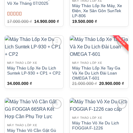
MÁY THÁO LỐP XE
Vỏ Xe Tháng 07/2025
Máy Tháo Lốp Xe Máy, Xe
Điện, Xe Sân Gôn SunTek
LP-806
Được xếp
Giá
Giá
17.000.000
₫
14.900.000
₫
19.500.000
₫
gốc
hiện
hạng
5
5 sao
là:
tại
17.000.000 ₫.
là:
14.900.000 ₫.
GIẢM GIÁ!
MÁY THÁO LỐP XE
MÁY THÁO LỐP XE
Máy Tháo Lốp Xe Du Lịch
Máy Tháo Lốp Xe Tay Ga
Suntek LP-930 + CP1 + CP2
Và Xe Du Lịch Đài Loan
OMEGA T-601
Giá
Giá
34.000.000
₫
21.000.000
₫
20.900.000
₫
gốc
hiện
là:
tại
21.000.000 ₫.
là:
20.9
MÁY THÁO LỐP XE
Máy Tháo Vỏ Xe Du Lịch
MÁY THÁO LỐP XE
FOGGIA F-1226
Máy Tháo Vỏ Cần Gật Gù