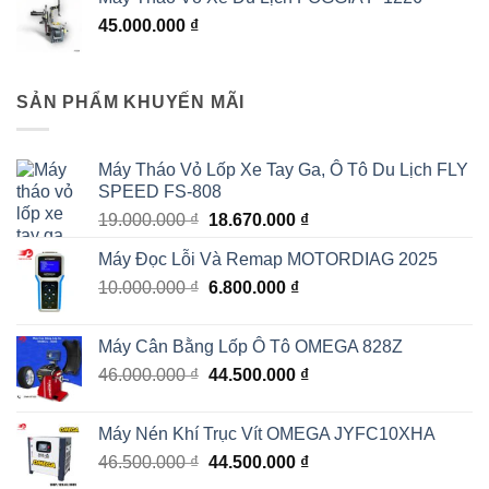
là:
tại
45.000.000
₫
23.000.000 ₫.
là:
22.900.000 ₫.
SẢN PHẨM KHUYẾN MÃI
Máy Tháo Vỏ Lốp Xe Tay Ga, Ô Tô Du Lịch FLY
SPEED FS-808
Giá
Giá
19.000.000
₫
18.670.000
₫
gốc
hiện
Máy Đọc Lỗi Và Remap MOTORDIAG 2025
là:
tại
Giá
Giá
10.000.000
₫
19.000.000 ₫.
6.800.000
₫
là:
gốc
hiện
18.670.000 ₫.
là:
tại
Máy Cân Bằng Lốp Ô Tô OMEGA 828Z
10.000.000 ₫.
là:
Giá
Giá
46.000.000
₫
44.500.000
₫
6.800.000 ₫.
gốc
hiện
là:
tại
Máy Nén Khí Trục Vít OMEGA JYFC10XHA
46.000.000 ₫.
là:
Giá
Giá
46.500.000
₫
44.500.000
₫
44.500.000 ₫.
gốc
hiện