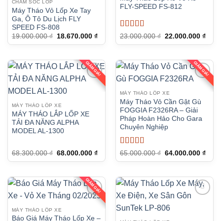
CHĂM SÓC LỐP
FLY-SPEED FS-812
Máy Tháo Vỏ Lốp Xe Tay
Ga, Ô Tô Du Lịch FLY
SPEED FS-808
Được xếp
Giá
Giá
Giá
Giá
19.000.000
₫
18.670.000
₫
23.000.000
₫
22.000.000
₫
gốc
hiện
gốc
hiện
hạng
5
5 sao
là:
tại
là:
tại
19.000.000 ₫.
là:
23.000.000 ₫.
là:
18.670.000 ₫.
22.0
GIẢM GIÁ!
GIẢM GIÁ!
MÁY THÁO LỐP XE
Máy Tháo Vỏ Cần Gật Gù
MÁY THÁO LỐP XE
FOGGIA F2326RA – Giải
MÁY THÁO LẮP LỐP XE
Pháp Hoàn Hảo Cho Gara
TẢI ĐA NĂNG ALPHA
Chuyên Nghiệp
MODEL AL-1300
Được xếp
Giá
Giá
Giá
Giá
68.300.000
₫
68.000.000
₫
65.000.000
₫
64.000.000
₫
gốc
hiện
gốc
hiện
hạng
5
5 sao
là:
tại
là:
tại
68.300.000 ₫.
là:
65.000.000 ₫.
là:
68.000.000 ₫.
64.0
GIẢM GIÁ!
MÁY THÁO LỐP XE
Báo Giá Máy Tháo Lốp Xe –