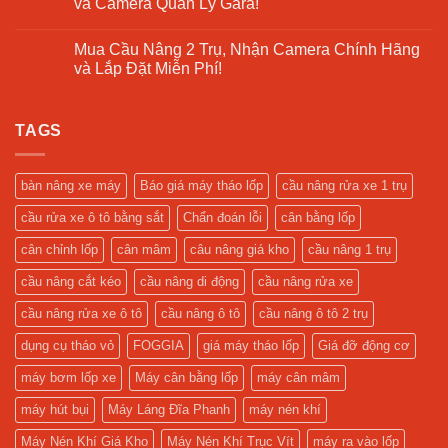
và Camera Quản Lý Gara!
Gì?
1
Giải
Trụ
Không
Pháp
Rửa
có
Tối
Xe
Mua Cầu Nâng 2 Trụ, Nhận Camera Chính Hãng
bình
Ưu
Ô
luận
và Lắp Đặt Miễn Phí!
Cho
Tô
ở
Tiệm
–
Mua
Không
Rửa
Hỗ
Máy
có
Xe
Trợ
Tháo
bình
Hiện
Gara
Vỏ
TAGS
luận
Đại
Sửa
Xe
ở
Xe
Máy
Mua
Tối
Giá
Cầu
Ưu
Tốt,
Nâng
bàn nâng xe máy
Báo giá máy tháo lốp
cầu nâng rửa xe 1 trụ
Tặng
2
Keo
Trụ,
cầu rửa xe ô tô bằng sắt
Chẩn đoán lỗi
cân bằng lốp
Vá
Nhận
và
Camera
Camera
Chính
cân chỉnh lốp
cân mâm
câu nâng giá kho
cầu nâng 1 trụ
Quản
Hãng
Lý
và
cầu nâng cắt kéo
cầu nâng di động
cầu nâng rửa xe
Gara!
Lắp
Đặt
Miễn
cầu nâng rửa xe ô tô
cầu nâng ô tô
cầu nâng ô tô 2 trụ
Phí!
dụng cụ tháo vỏ
FOGGIA
giá máy tháo lốp
Giá đỡ động cơ
máy bơm lốp xe
Máy cân bằng lốp
máy cân mâm
máy hút bụi
Máy Láng Đĩa Phanh
máy nén khí
Máy Nén Khí Giá Kho
Máy Nén Khí Trục Vít
máy ra vào lốp