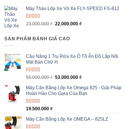
là:
tại
Máy Tháo Lốp Xe Vỏ Xe FLY-SPEED FS-812
46.500.000 ₫.
là:
44.500.000 ₫.
Được xếp
Giá
Giá
23.000.000
₫
22.000.000
₫
hạng
5.00
5
gốc
hiện
sao
là:
tại
SẢN PHẨM ĐÁNH GIÁ CAO
23.000.000 ₫.
là:
22.000.000 ₫.
Cầu Nâng 1 Trụ Rửa Xe Ô Tô Ấn Độ Lắp Nổi
Mặt Bàn Chữ H
Được xếp
Giá
Giá
55.000.000
₫
53.000.000
₫
hạng
5.00
5
gốc
hiện
sao
Máy Cân Bằng Lốp Xe Omega 825 - Giải Pháp
là:
tại
Hoàn Hảo Cho Gara Của Bạn
55.000.000 ₫.
là:
53.000.000 ₫.
Được xếp
19.500.000
₫
hạng
5.00
5
sao
Máy Cân Bằng Lốp Xe OMEGA – 825LZ