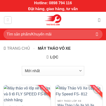
Bỏ
Hotline: 0898 794 116
qua
Đặt hàng, giao hàng, tư vấn
nội
dung
Tìm
kiếm:
TRANG CHỦ
-
MÁY THÁO VỎ XE
LỌC
GIẢM GIÁ!
GIẢM GIÁ!
MÁY THÁO LỐP XE
Máy Tháo Lốp Xe Vỏ Xe