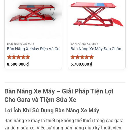
BÀN NÂNG XE MÁY
BÀN NÂNG XE MÁY
Bàn Nâng Xe Máy Điện Và Cơ
Bàn Nâng Xe Máy Đạp Chân
Được xếp
Được xếp
8.500.000
₫
5.700.000
₫
hạng
5
5
hạng
5
5
sao
sao
Bàn Nâng Xe Máy – Giải Pháp Tiện Lợi
Cho Gara và Tiệm Sửa Xe
Lợi Ích Khi Sử Dụng Bàn Nâng Xe Máy
Bàn nâng xe máy là thiết bị không thể thiếu trong các gara
và tiệm sửa xe. Việc sử dụng bàn nâng giúp kỹ thuật viên