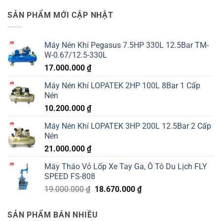
SẢN PHẨM MỚI CẬP NHẬT
Máy Nén Khí Pegasus 7.5HP 330L 12.5Bar TM-
W-0.67/12.5-330L
17.000.000
₫
Máy Nén Khí LOPATEK 2HP 100L 8Bar 1 Cấp
Nén
10.200.000
₫
Máy Nén Khí LOPATEK 3HP 200L 12.5Bar 2 Cấp
Nén
21.000.000
₫
Máy Tháo Vỏ Lốp Xe Tay Ga, Ô Tô Du Lịch FLY
SPEED FS-808
Giá
Giá
19.000.000
₫
18.670.000
₫
gốc
hiện
là:
tại
SẢN PHẨM BÁN NHIỀU
19.000.000 ₫.
là: