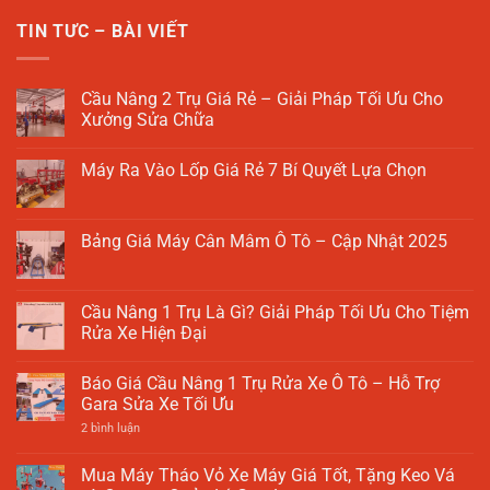
TIN TƯC – BÀI VIẾT
Cầu Nâng 2 Trụ Giá Rẻ – Giải Pháp Tối Ưu Cho
Xưởng Sửa Chữa
Không
có
Máy Ra Vào Lốp Giá Rẻ 7 Bí Quyết Lựa Chọn
bình
luận
Không
ở
có
Cầu
bình
Nâng
luận
Bảng Giá Máy Cân Mâm Ô Tô – Cập Nhật 2025
2
ở
Trụ
Máy
Không
Giá
Ra
có
Rẻ
Vào
bình
–
Lốp
luận
Cầu Nâng 1 Trụ Là Gì? Giải Pháp Tối Ưu Cho Tiệm
Giải
Giá
ở
Pháp
Rửa Xe Hiện Đại
Rẻ
Bảng
Tối
7
Giá
Ưu
Không
Bí
Máy
Cho
có
Quyết
Cân
Báo Giá Cầu Nâng 1 Trụ Rửa Xe Ô Tô – Hỗ Trợ
Xưởng
bình
Lựa
Mâm
Sửa
luận
Gara Sửa Xe Tối Ưu
Chọn
Ô
Chữa
ở
Tô
Cầu
ở
2 bình luận
–
Nâng
Báo
Cập
1
Giá
Nhật
Trụ
Cầu
Mua Máy Tháo Vỏ Xe Máy Giá Tốt, Tặng Keo Vá
2025
Là
Nâng