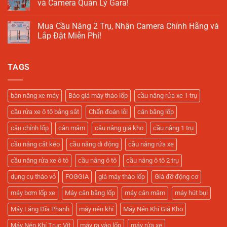
và Camera Quản Lý Gara!
Gì?
1
Giải
Trụ
Không
Pháp
Rửa
có
Tối
Xe
Mua Cầu Nâng 2 Trụ, Nhận Camera Chính Hãng và
bình
Ưu
Ô
luận
Lắp Đặt Miễn Phí!
Cho
Tô
ở
Tiệm
–
Mua
Không
Rửa
Hỗ
Máy
có
Xe
Trợ
Tháo
bình
Hiện
Gara
TAGS
Vỏ
luận
Đại
Sửa
Xe
ở
Xe
Máy
Mua
Tối
Giá
Cầu
Ưu
Tốt,
Nâng
bàn nâng xe máy
Báo giá máy tháo lốp
cầu nâng rửa xe 1 trụ
Tặng
2
Keo
Trụ,
cầu rửa xe ô tô bằng sắt
Chẩn đoán lỗi
cân bằng lốp
Vá
Nhận
và
Camera
Camera
Chính
cân chỉnh lốp
cân mâm
câu nâng giá kho
cầu nâng 1 trụ
Quản
Hãng
Lý
và
cầu nâng cắt kéo
cầu nâng di động
cầu nâng rửa xe
Gara!
Lắp
Đặt
Miễn
cầu nâng rửa xe ô tô
cầu nâng ô tô
cầu nâng ô tô 2 trụ
Phí!
dụng cụ tháo vỏ
FOGGIA
giá máy tháo lốp
Giá đỡ động cơ
máy bơm lốp xe
Máy cân bằng lốp
máy cân mâm
máy hút bụi
Máy Láng Đĩa Phanh
máy nén khí
Máy Nén Khí Giá Kho
Máy Nén Khí Trục Vít
máy ra vào lốp
máy rửa xe