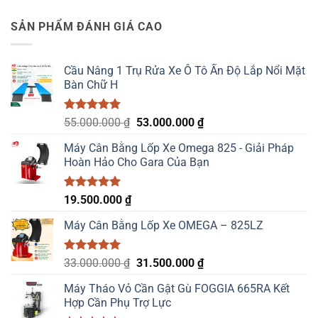
gốc
hiện
5 sao
là:
tại
SẢN PHẨM ĐÁNH GIÁ CAO
23.000.000 ₫.
là:
22.000.000 ₫.
Cầu Nâng 1 Trụ Rửa Xe Ô Tô Ấn Độ Lắp Nổi Mặt
Bàn Chữ H
Được xếp
Giá
Giá
55.000.000
₫
53.000.000
₫
hạng
5.00
gốc
hiện
5 sao
Máy Cân Bằng Lốp Xe Omega 825 - Giải Pháp
là:
tại
Hoàn Hảo Cho Gara Của Bạn
55.000.000 ₫.
là:
53.000.000 ₫.
Được xếp
19.500.000
₫
hạng
5.00
5 sao
Máy Cân Bằng Lốp Xe OMEGA – 825LZ
Được xếp
Giá
Giá
33.000.000
₫
31.500.000
₫
hạng
5.00
gốc
hiện
5 sao
Máy Tháo Vỏ Cần Gật Gù FOGGIA 665RA Kết
là:
tại
Hợp Cần Phụ Trợ Lực
33.000.000 ₫.
là: