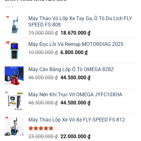
Máy Tháo Vỏ Lốp Xe Tay Ga, Ô Tô Du Lịch FLY
SPEED FS-808
Giá
Giá
19.000.000
₫
18.670.000
₫
gốc
hiện
Máy Đọc Lỗi Và Remap MOTORDIAG 2025
là:
tại
Giá
Giá
10.000.000
₫
19.000.000 ₫.
6.800.000
₫
là:
gốc
hiện
18.670.000 ₫.
là:
tại
Máy Cân Bằng Lốp Ô Tô OMEGA 828Z
10.000.000 ₫.
là:
Giá
Giá
46.000.000
₫
44.500.000
₫
6.800.000 ₫.
gốc
hiện
là:
tại
Máy Nén Khí Trục Vít OMEGA JYFC10XHA
46.000.000 ₫.
là:
Giá
Giá
46.500.000
₫
44.500.000
₫
44.500.000 ₫.
gốc
hiện
là:
tại
Máy Tháo Lốp Xe Vỏ Xe FLY-SPEED FS-812
46.500.000 ₫.
là:
44.500.000 ₫.
Được xếp
Giá
Giá
23.000.000
₫
22.000.000
₫
hạng
5.00