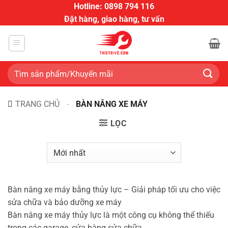
Bỏ
Hotline: 0898 794 116
qua
Đặt hàng, giao hàng, tư vấn
nội
dung
Tìm
kiếm:
TRANG CHỦ
-
BÀN NÂNG XE MÁY
LỌC
Bàn nâng xe máy bằng thủy lực – Giải pháp tối ưu cho việc
sửa chữa và bảo dưỡng xe máy
Bàn nâng xe máy thủy lực là một công cụ không thể thiếu
trong các garage, cửa hàng sửa chữa