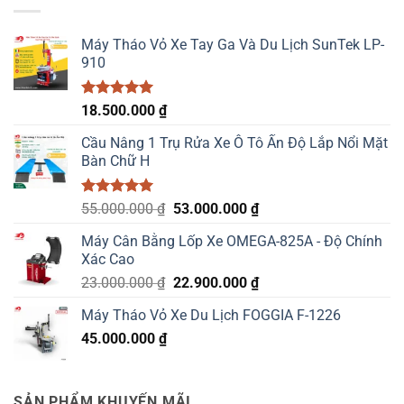
18.670.000 ₫.
Máy Tháo Vỏ Xe Tay Ga Và Du Lịch SunTek LP-
910
Được xếp
18.500.000
₫
hạng
5.00
5 sao
Cầu Nâng 1 Trụ Rửa Xe Ô Tô Ấn Độ Lắp Nổi Mặt
Bàn Chữ H
Được xếp
Giá
Giá
55.000.000
₫
53.000.000
₫
hạng
5.00
gốc
hiện
5 sao
Máy Cân Bằng Lốp Xe OMEGA-825A - Độ Chính
là:
tại
Xác Cao
55.000.000 ₫.
là:
Giá
Giá
23.000.000
₫
22.900.000
₫
53.000.000 ₫.
gốc
hiện
Máy Tháo Vỏ Xe Du Lịch FOGGIA F-1226
là:
tại
45.000.000
₫
23.000.000 ₫.
là:
22.900.000 ₫.
SẢN PHẨM KHUYẾN MÃI