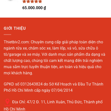
31.500.000 ₫.
Được xếp
65.000.000
₫
hạng
5.00
5 sao
GIỚI THIỆU
Thietbiv2.com:
Chuyên cung cấp giải pháp toàn diện cho
ngành rửa xe, chăm sóc xe, làm lốp, vá vỏ, sửa chữa ô
tô/garage và xe máy. Với danh mục sản phẩm đa dạng và
chất lượng cao, chúng tôi cam kết mang đến trải nghiệm
mua sắm trực tuyến thuận tiện, an toàn và hiệu quả cho
mọi khách hàng.
GPKD số 0312643824 do Sở Kế Hoạch và Đầu Tư Thành
Phố Hồ Chí Minh cấp ngày 07/04/2014
Địa Chỉ:
47/2 Đ. 11, Linh Xuân, Thủ Đức, Thành phố
Hồ Chí Minh