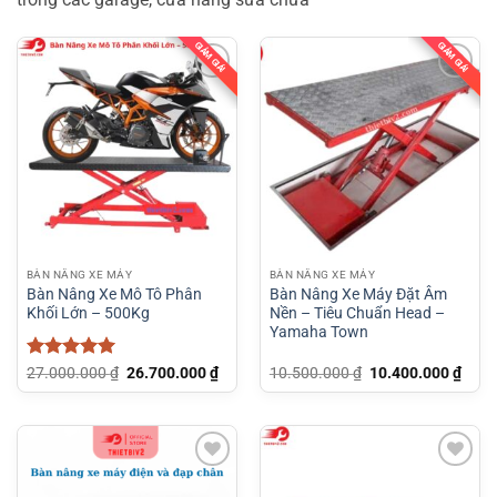
GIẢM GIÁ!
GIẢM GIÁ!
BÀN NÂNG XE MÁY
BÀN NÂNG XE MÁY
Bàn Nâng Xe Mô Tô Phân
Bàn Nâng Xe Máy Đặt Âm
Khối Lớn – 500Kg
Nền – Tiêu Chuẩn Head –
Yamaha Town
Được xếp
Giá
Giá
Giá
Giá
27.000.000
₫
26.700.000
₫
10.500.000
₫
10.400.000
₫
gốc
hiện
gốc
hiện
hạng
5
5
là:
tại
là:
tại
sao
27.000.000 ₫.
là:
10.500.000 ₫.
là:
26.700.000 ₫.
10.4