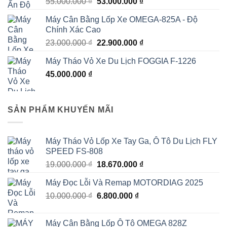
Giá
Giá
55.000.000
₫
53.000.000
₫
hạng
5.00
5
gốc
hiện
sao
Máy Cân Bằng Lốp Xe OMEGA-825A - Độ
là:
tại
Chính Xác Cao
55.000.000 ₫.
là:
Giá
Giá
23.000.000
₫
22.900.000
₫
53.000.000 ₫.
gốc
hiện
Máy Tháo Vỏ Xe Du Lịch FOGGIA F-1226
là:
tại
45.000.000
₫
23.000.000 ₫.
là:
22.900.000 ₫.
SẢN PHẨM KHUYẾN MÃI
Máy Tháo Vỏ Lốp Xe Tay Ga, Ô Tô Du Lịch FLY
SPEED FS-808
Giá
Giá
19.000.000
₫
18.670.000
₫
gốc
hiện
Máy Đọc Lỗi Và Remap MOTORDIAG 2025
là:
tại
Giá
Giá
10.000.000
₫
19.000.000 ₫.
6.800.000
₫
là:
gốc
hiện
18.670.000 ₫.
là:
tại
Máy Cân Bằng Lốp Ô Tô OMEGA 828Z