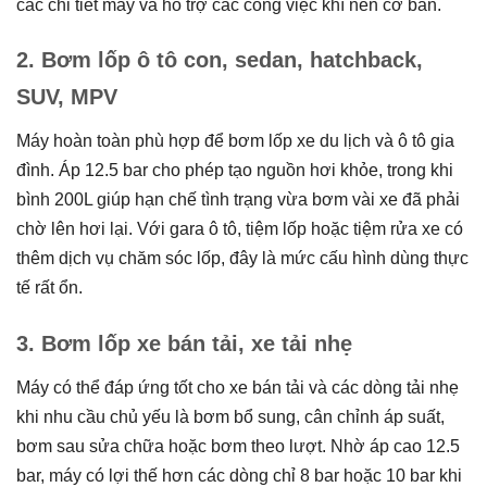
các chi tiết máy và hỗ trợ các công việc khí nén cơ bản.
2. Bơm lốp ô tô con, sedan, hatchback,
SUV, MPV
Máy hoàn toàn phù hợp để bơm lốp xe du lịch và ô tô gia
đình. Áp 12.5 bar cho phép tạo nguồn hơi khỏe, trong khi
bình 200L giúp hạn chế tình trạng vừa bơm vài xe đã phải
chờ lên hơi lại. Với gara ô tô, tiệm lốp hoặc tiệm rửa xe có
thêm dịch vụ chăm sóc lốp, đây là mức cấu hình dùng thực
tế rất ổn.
3. Bơm lốp xe bán tải, xe tải nhẹ
Máy có thể đáp ứng tốt cho xe bán tải và các dòng tải nhẹ
khi nhu cầu chủ yếu là bơm bổ sung, cân chỉnh áp suất,
bơm sau sửa chữa hoặc bơm theo lượt. Nhờ áp cao 12.5
bar, máy có lợi thế hơn các dòng chỉ 8 bar hoặc 10 bar khi