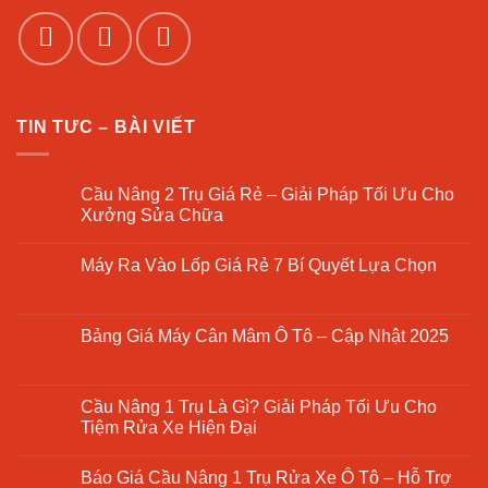
TIN TƯC – BÀI VIẾT
Cầu Nâng 2 Trụ Giá Rẻ – Giải Pháp Tối Ưu Cho
Xưởng Sửa Chữa
Không
có
Máy Ra Vào Lốp Giá Rẻ 7 Bí Quyết Lựa Chọn
bình
luận
Không
ở
có
Cầu
bình
Nâng
luận
Bảng Giá Máy Cân Mâm Ô Tô – Cập Nhật 2025
2
ở
Trụ
Máy
Không
Giá
Ra
có
Rẻ
Vào
bình
–
Lốp
luận
Cầu Nâng 1 Trụ Là Gì? Giải Pháp Tối Ưu Cho
Giải
Giá
ở
Pháp
Tiệm Rửa Xe Hiện Đại
Rẻ
Bảng
Tối
7
Giá
Ưu
Không
Bí
Máy
Cho
có
Quyết
Cân
Báo Giá Cầu Nâng 1 Trụ Rửa Xe Ô Tô – Hỗ Trợ
Xưởng
bình
Lựa
Mâm