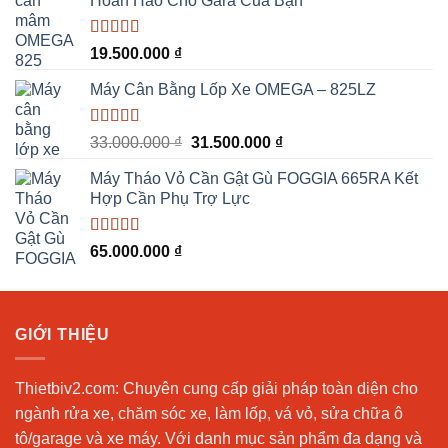
Hoàn Hảo Cho Gara Của Bạn
55.000.000 ₫.
là:
53.000.000 ₫.
Được xếp
19.500.000
₫
hạng
5.00
5
sao
Máy Cân Bằng Lốp Xe OMEGA – 825LZ
Được xếp
Giá
Giá
33.000.000
₫
31.500.000
₫
hạng
5.00
5
gốc
hiện
sao
Máy Tháo Vỏ Cần Gật Gù FOGGIA 665RA Kết
là:
tại
Hợp Cần Phụ Trợ Lực
33.000.000 ₫.
là:
31.500.000 ₫.
Được xếp
65.000.000
₫
hạng
5.00
5
sao
GIỚI THIỆU
Thietbiv2.com:
Chuyên cung cấp giải pháp toàn diện cho
ngành rửa xe, chăm sóc xe, làm lốp, vá vỏ, sửa chữa ô
tô/garage và xe máy. Với danh mục sản phẩm đa dạng và