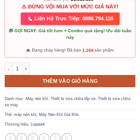
⚠️ ĐỪNG VỘI MUA VỚI MỨC GIÁ NÀY!
📞
Liên Hệ Trực Tiếp: 0898.794.116
🎁 GỌI NGAY: Giá tốt hơn + Combo quà tặng! Ưu đãi tuần
này
🔥
1.164
Đang cháy hàng! Đã bán
sản phẩm
Máy Nén Khí LOPATEK 3HP 200L 12.5Bar 2 Cấp Nén số lượng
THÊM VÀO GIỎ HÀNG
Danh mục:
Máy nén khí
,
Thiết bị sửa chữa lốp xe
,
Thiết bị sửa chữa
xe máy
Thẻ:
máy nén khí
,
Máy Nén Khí Giá Kho
Thương hiệu:
Lopatek