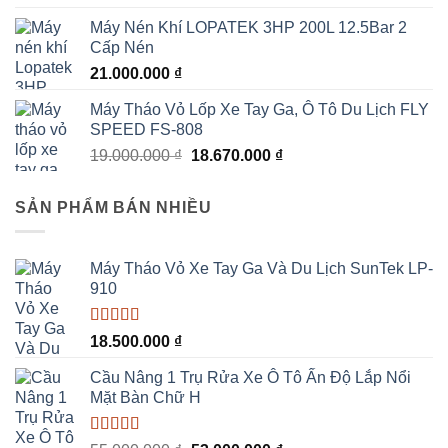
Máy Nén Khí LOPATEK 3HP 200L 12.5Bar 2
Cấp Nén
21.000.000
₫
Máy Tháo Vỏ Lốp Xe Tay Ga, Ô Tô Du Lịch FLY
SPEED FS-808
Giá
Giá
19.000.000
₫
18.670.000
₫
gốc
hiện
là:
tại
SẢN PHẨM BÁN NHIỀU
19.000.000 ₫.
là:
18.670.000 ₫.
Máy Tháo Vỏ Xe Tay Ga Và Du Lịch SunTek LP-
910
Được xếp
18.500.000
₫
hạng
5.00
5
sao
Cầu Nâng 1 Trụ Rửa Xe Ô Tô Ấn Độ Lắp Nổi
Mặt Bàn Chữ H
Được xếp