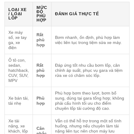
MỨC
LOẠI XE
ĐỘ
/ LOẠI
ĐÁNH GIÁ THỰC TẾ
PHÙ
LỐP
HỢP
Xe máy
Rất
số, xe tay
Bơm nhanh, ổn định, phù hợp làm
phù
ga, xe
việc liên tục trong tiệm sửa xe máy.
hợp
điện
Ô tô con,
sedan,
Rất
Đáp ứng tốt nhu cầu bơm lốp, cân
hatchback,
phù
chỉnh áp suất, phục vụ gara và tiệm
CUV, SUV,
hợp
rửa xe có chăm sóc lốp.
MPV
Phù hợp bơm theo lượt, bơm bổ
Xe bán tải,
Phù
sung, dùng tại gara tổng hợp; không
tải nhẹ
hợp
phải cấu hình tối ưu cho điểm
chuyên lốp tải cường độ cao.
Xe tải
Vẫn có thể hỗ trợ trong một số tình
nặng, xe
huống, nhưng nếu chuyên làm tải
Cân
khách, lốp
nặng liên tục nên chọn máy lưu
nhắc