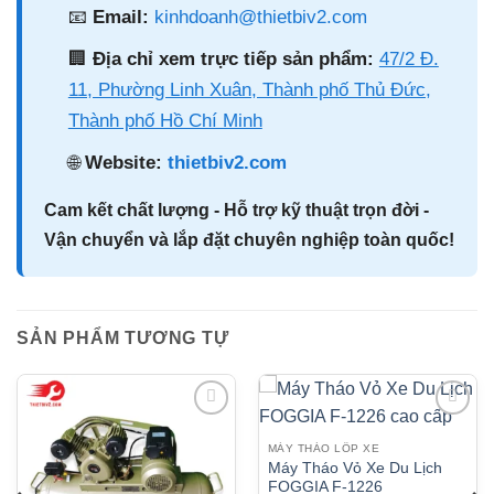
📧
Email:
kinhdoanh@thietbiv2.com
🏢
Địa chỉ xem trực tiếp sản phẩm:
47/2 Đ.
11, Phường Linh Xuân, Thành phố Thủ Đức,
Thành phố Hồ Chí Minh
🌐
Website:
thietbiv2.com
Cam kết chất lượng - Hỗ trợ kỹ thuật trọn đời -
Vận chuyển và lắp đặt chuyên nghiệp toàn quốc!
SẢN PHẨM TƯƠNG TỰ
MÁY THÁO LỐP XE
Máy Tháo Vỏ Xe Du Lịch
FOGGIA F-1226