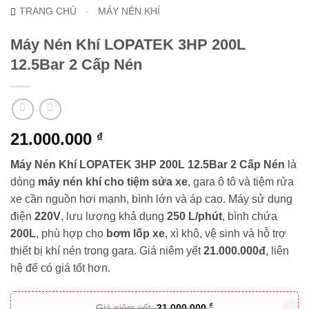
TRANG CHỦ
-
MÁY NÉN KHÍ
Máy Nén Khí LOPATEK 3HP 200L
12.5Bar 2 Cấp Nén
21.000.000
₫
Máy Nén Khí LOPATEK 3HP 200L 12.5Bar 2 Cấp Nén
là
dòng
máy nén khí cho tiệm sửa xe
, gara ô tô và tiệm rửa
xe cần nguồn hơi mạnh, bình lớn và áp cao. Máy sử dụng
điện
220V
, lưu lượng khả dụng
250 L/phút
, bình chứa
200L
, phù hợp cho
bơm lốp xe
, xì khô, vệ sinh và hỗ trợ
thiết bị khí nén trong gara. Giá niêm yết
21.000.000đ
, liên
hệ để có giá tốt hơn.
₫
Giá niêm yết:
21.000.000