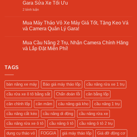
Sửa
luận
Gara Sửa Xe Tối Ưu
Chọn
Ô
Chữa
ở
Tô
Cầu
ở
2 bình luận
–
Nâng
Báo
Cập
1
Giá
Nhật
Trụ
Cầu
Mua Máy Tháo Vỏ Xe Máy Giá Tốt, Tặng Keo Vá
2025
Là
Nâng
và Camera Quản Lý Gara!
Gì?
1
Giải
Trụ
Không
Pháp
Rửa
có
Tối
Xe
Mua Cầu Nâng 2 Trụ, Nhận Camera Chính Hãng
bình
Ưu
Ô
luận
và Lắp Đặt Miễn Phí!
Cho
Tô
ở
Tiệm
–
Mua
Không
Rửa
Hỗ
Máy
có
Xe
Trợ
Tháo
bình
Hiện
Gara
Vỏ
TAGS
luận
Đại
Sửa
Xe
ở
Xe
Máy
Mua
Tối
Giá
Cầu
Ưu
Tốt,
Nâng
bàn nâng xe máy
Báo giá máy tháo lốp
cầu nâng rửa xe 1 trụ
Tặng
2
Keo
Trụ,
cầu rửa xe ô tô bằng sắt
Chẩn đoán lỗi
cân bằng lốp
Vá
Nhận
và
Camera
Camera
Chính
cân chỉnh lốp
cân mâm
câu nâng giá kho
cầu nâng 1 trụ
Quản
Hãng
Lý
và
cầu nâng cắt kéo
cầu nâng di động
cầu nâng rửa xe
Gara!
Lắp
Đặt
Miễn
cầu nâng rửa xe ô tô
cầu nâng ô tô
cầu nâng ô tô 2 trụ
Phí!
dụng cụ tháo vỏ
FOGGIA
giá máy tháo lốp
Giá đỡ động cơ