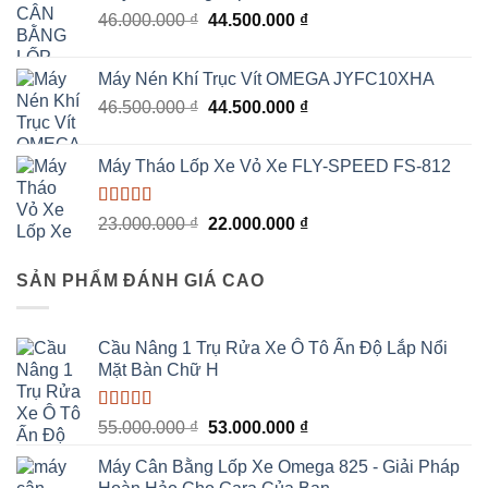
10.000.000 ₫.
là:
Giá
Giá
46.000.000
₫
44.500.000
₫
6.800.000 ₫.
gốc
hiện
là:
tại
Máy Nén Khí Trục Vít OMEGA JYFC10XHA
46.000.000 ₫.
là:
Giá
Giá
46.500.000
₫
44.500.000
₫
44.500.000 ₫.
gốc
hiện
là:
tại
Máy Tháo Lốp Xe Vỏ Xe FLY-SPEED FS-812
46.500.000 ₫.
là:
44.500.000 ₫.
Được xếp
Giá
Giá
23.000.000
₫
22.000.000
₫
hạng
5.00
5
gốc
hiện
sao
là:
tại
SẢN PHẨM ĐÁNH GIÁ CAO
23.000.000 ₫.
là:
22.000.000 ₫.
Cầu Nâng 1 Trụ Rửa Xe Ô Tô Ấn Độ Lắp Nổi
Mặt Bàn Chữ H
Được xếp
Giá
Giá
55.000.000
₫
53.000.000
₫
hạng
5.00
5
gốc
hiện
sao
Máy Cân Bằng Lốp Xe Omega 825 - Giải Pháp
là:
tại