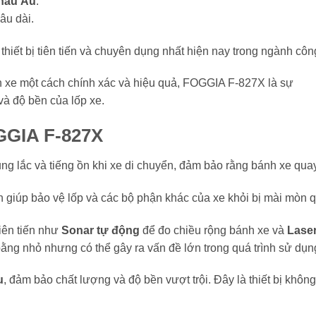
Châu Âu
.
âu dài.
iết bị tiên tiến và chuyên dụng nhất hiện nay trong ngành công
nh xe một cách chính xác và hiệu quả, FOGGIA F-827X là sự
và độ bền của lốp xe.
GIA F-827X
g lắc và tiếng ồn khi xe di chuyển, đảm bảo rằng bánh xe quay
giúp bảo vệ lốp và các bộ phận khác của xe khỏi bị mài mòn 
iên tiến như
Sonar tự động
để đo chiều rộng bánh xe và
Lase
ng nhỏ nhưng có thể gây ra vấn đề lớn trong quá trình sử dụng
u
, đảm bảo chất lượng và độ bền vượt trội. Đây là thiết bị khôn