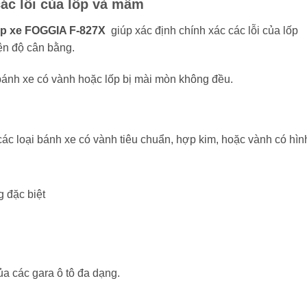
các lỗi của lốp và mâm
ốp xe FOGGIA F-827X
giúp xác định chính xác các lỗi của lốp
iện độ cân bằng.
c bánh xe có vành hoặc lốp bị mài mòn không đều.
các loại bánh xe có vành tiêu chuẩn, hợp kim, hoặc vành có hì
 đặc biệt
a các gara ô tô đa dạng.