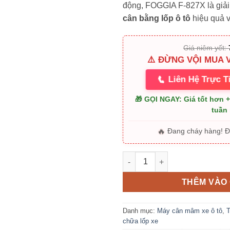
động, FOGGIA F-827X là giải
75.00
cân bằng lốp ô tô
hiệu quả 
Giá niêm yết:
⚠️ ĐỪNG VỘI MUA 
📞
Liên Hệ Trực T
🎁 GỌI NGAY: Giá tốt hơn 
tuần
🔥
Đang cháy hàng! 
Máy Cân Bằng Lốp Xe FOGGIA
THÊM VÀO 
Danh mục:
Máy cân mâm xe ô tô
,
T
chữa lốp xe