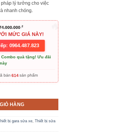
 pháp lý tưởng cho việc
0.000 ₫.
là:
và nhanh chóng.
74.000.000 ₫.
₫
74.000.000
VỚI MỨC GIÁ NÀY!
iếp: 0964.487.823
+ Combo quà tặng! Ưu đãi
 này
614
Đã bán
sản phẩm
 F-827X số lượng
GIỎ HÀNG
hiết bị gara sửa xe
,
Thiết bị sửa