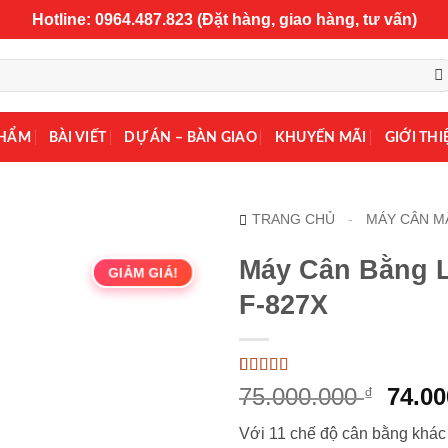
Hotline: 0964.487.823 (Đặt hàng, giao hàng, tư vấn)
PHẨM
BÀI VIẾT
DỰ ÁN – BÀN GIAO
KHUYẾN MÃI
GIỚI THI
TRANG CHỦ
-
MÁY CÂN M
Máy Cân Bằng 
GIẢM GIÁ!
F-827X
5
1
trên 5 dựa
Giá
75.000.000
74.0
₫
trên
đánh
gốc
giá
Với 11 chế độ cân bằng khác
là: