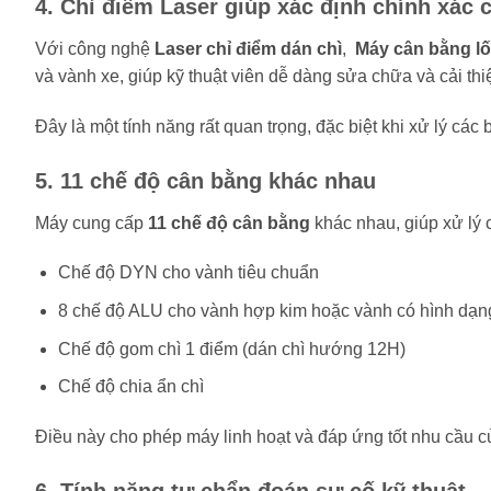
4. Chỉ điểm Laser giúp xác định chính xác 
Với công nghệ
Laser chỉ điểm dán chì
,
Máy cân bằng l
và vành xe, giúp kỹ thuật viên dễ dàng sửa chữa và cải th
Đây là một tính năng rất quan trọng, đặc biệt khi xử lý cá
5. 11 chế độ cân bằng khác nhau
Máy cung cấp
11 chế độ cân bằng
khác nhau, giúp xử lý 
Chế độ DYN cho vành tiêu chuẩn
8 chế độ ALU cho vành hợp kim hoặc vành có hình dạng
Chế độ gom chì 1 điểm (dán chì hướng 12H)
Chế độ chia ẩn chì
Điều này cho phép máy linh hoạt và đáp ứng tốt nhu cầu củ
6. Tính năng tự chẩn đoán sự cố kỹ thuật