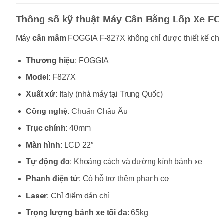
Thông số kỹ thuật Máy Cân Bằng Lốp Xe F
Máy
cân mâm
FOGGIA F-827X không chỉ được thiết kế chắc
Thương hiệu
: FOGGIA
Model
: F827X
Xuất xứ
: Italy (nhà máy tại Trung Quốc)
Công nghệ
: Chuẩn Châu Âu
Trục chính
: 40mm
Màn hình
: LCD 22″
Tự động đo
: Khoảng cách và đường kính bánh xe
Phanh điện tử
: Có hỗ trợ thêm phanh cơ
Laser
: Chỉ điểm dán chì
Trọng lượng bánh xe tối đa
: 65kg