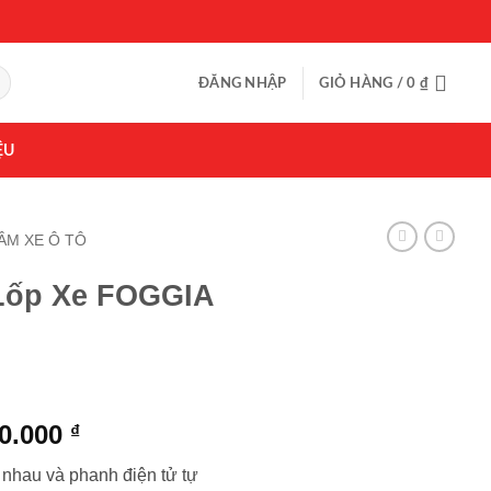
ĐĂNG NHẬP
GIỎ HÀNG /
0
₫
ỆU
ÂM XE Ô TÔ
Lốp Xe FOGGIA
Giá
00.000
₫
hiện
 nhau và phanh điện tử tự
tại