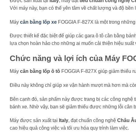
Được sản xuất tại
Italy
, máy đạt
tiêu chuẩn công nghệ 
Với máy này, bạn có thể yên tâm về chất lượng và độ bền l
Máy
cân bằng lốp xe
FOGGIA F-827X là một trong những th
Được thiết kế đặc biệt để giúp các gara ô tô cân bằng bá
lựa chọn hoàn hảo cho những ai muốn cải thiện hiệu suất 
Chức năng và lợi ích của Máy
FOG
Máy
cân bằng lốp ô tô
FOGGIA F-827X giúp giảm thiểu run
Điều này không chỉ giúp xe vận hành mượt mà hơn mà còn 
Bên cạnh đó, sản phẩm này được trang bị các công nghệ t
bánh xe. Nhờ vậy, bạn sẽ giảm thiểu được những lỗi cân bằ
Máy được sản xuất tại
Italy
, đạt chuẩn công nghệ
Châu Â
cao hiệu quả công việc và tối ưu hóa quy trình làm việc.