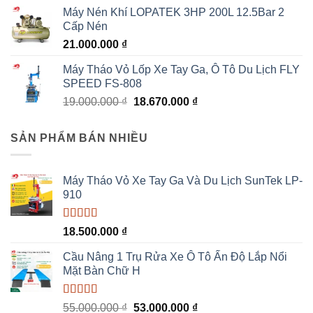
Máy Nén Khí LOPATEK 3HP 200L 12.5Bar 2
Cấp Nén
21.000.000
₫
Máy Tháo Vỏ Lốp Xe Tay Ga, Ô Tô Du Lịch FLY
SPEED FS-808
Giá
Giá
19.000.000
₫
18.670.000
₫
gốc
hiện
là:
tại
SẢN PHẨM BÁN NHIỀU
19.000.000 ₫.
là:
18.670.000 ₫.
Máy Tháo Vỏ Xe Tay Ga Và Du Lịch SunTek LP-
910
Được xếp
18.500.000
₫
hạng
5.00
5
sao
Cầu Nâng 1 Trụ Rửa Xe Ô Tô Ấn Độ Lắp Nổi
Mặt Bàn Chữ H
Được xếp
Giá
Giá
55.000.000
₫
53.000.000
₫