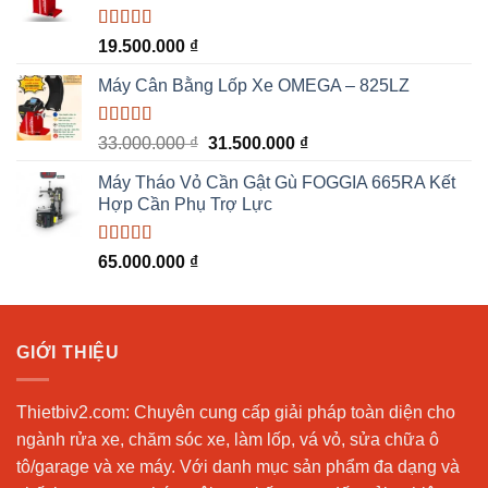
53.000.000 ₫.
Được xếp
19.500.000
₫
hạng
5.00
5
sao
Máy Cân Bằng Lốp Xe OMEGA – 825LZ
Được xếp
Giá
Giá
33.000.000
₫
31.500.000
₫
hạng
5.00
5
gốc
hiện
sao
Máy Tháo Vỏ Cần Gật Gù FOGGIA 665RA Kết
là:
tại
Hợp Cần Phụ Trợ Lực
33.000.000 ₫.
là:
31.500.000 ₫.
Được xếp
65.000.000
₫
hạng
5.00
5
sao
GIỚI THIỆU
Thietbiv2.com:
Chuyên cung cấp giải pháp toàn diện cho
ngành rửa xe, chăm sóc xe, làm lốp, vá vỏ, sửa chữa ô
tô/garage và xe máy. Với danh mục sản phẩm đa dạng và