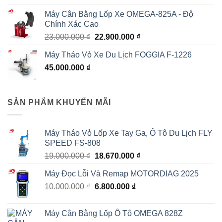
hạng
5.00
5
gốc
hiện
sao
Máy Cân Bằng Lốp Xe OMEGA-825A - Độ
là:
tại
Chính Xác Cao
55.000.000 ₫.
là:
Giá
Giá
23.000.000
₫
22.900.000
₫
53.000.000 ₫.
gốc
hiện
Máy Tháo Vỏ Xe Du Lịch FOGGIA F-1226
là:
tại
45.000.000
₫
23.000.000 ₫.
là:
22.900.000 ₫.
SẢN PHẨM KHUYẾN MÃI
Máy Tháo Vỏ Lốp Xe Tay Ga, Ô Tô Du Lịch FLY
SPEED FS-808
Giá
Giá
19.000.000
₫
18.670.000
₫
gốc
hiện
Máy Đọc Lỗi Và Remap MOTORDIAG 2025
là:
tại
Giá
Giá
10.000.000
₫
19.000.000 ₫.
6.800.000
₫
là:
gốc
hiện
18.670.000 ₫.
là:
tại
Máy Cân Bằng Lốp Ô Tô OMEGA 828Z
10.000.000 ₫.
là: