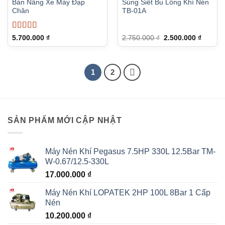
Bàn Nâng Xe Máy Đạp
Súng Siết Bu Lông Khí Nén
Chân
TB-01A
Được xếp
Giá
Giá
5.700.000
₫
2.750.000
₫
2.500.000
₫
gốc
hiện
hạng
5
5 sao
là:
tại
2.750.000 ₫.
là:
2.500.0
1
2
SẢN PHẨM MỚI CẬP NHẬT
Máy Nén Khí Pegasus 7.5HP 330L 12.5Bar TM-
W-0.67/12.5-330L
17.000.000
₫
Máy Nén Khí LOPATEK 2HP 100L 8Bar 1 Cấp
Nén
10.200.000
₫