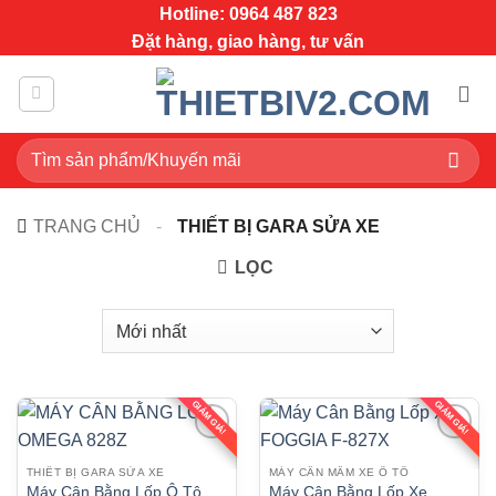
Bỏ
Hotline: 0964 487 823
qua
Đặt hàng, giao hàng, tư vấn
nội
dung
Tìm
kiếm:
TRANG CHỦ
-
THIẾT BỊ GARA SỬA XE
LỌC
GIẢM GIÁ!
GIẢM GIÁ!
THIẾT BỊ GARA SỬA XE
MÁY CÂN MÂM XE Ô TÔ
Máy Cân Bằng Lốp Ô Tô
Máy Cân Bằng Lốp Xe