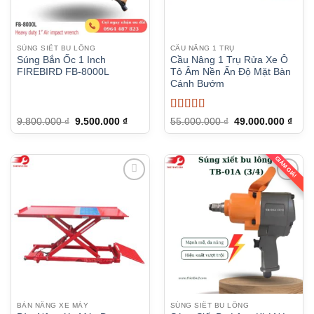
SÚNG SIẾT BU LÔNG
CẦU NÂNG 1 TRỤ
Súng Bắn Ốc 1 Inch
Cầu Nâng 1 Trụ Rửa Xe Ô
FIREBIRD FB-8000L
Tô Âm Nền Ấn Độ Mặt Bàn
Cánh Bướm
Được xếp
Giá
Giá
Giá
Giá
9.800.000
₫
9.500.000
₫
55.000.000
₫
49.000.000
₫
gốc
hiện
gốc
hiện
hạng
5
5 sao
là:
tại
là:
tại
9.800.000 ₫.
là:
55.000.000 ₫.
là:
9.500.000 ₫.
49.0
GIẢM GIÁ!
BÀN NÂNG XE MÁY
SÚNG SIẾT BU LÔNG