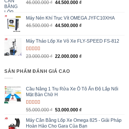
Giá
Giá
46.000.000
₫
44.500.000
₫
6.800.000 ₫.
gốc
hiện
là:
tại
Máy Nén Khí Trục Vít OMEGA JYFC10XHA
46.000.000 ₫.
là:
Giá
Giá
46.500.000
₫
44.500.000
₫
44.500.000 ₫.
gốc
hiện
là:
tại
Máy Tháo Lốp Xe Vỏ Xe FLY-SPEED FS-812
46.500.000 ₫.
là:
44.500.000 ₫.
Được xếp
Giá
Giá
23.000.000
₫
22.000.000
₫
hạng
5.00
5
gốc
hiện
sao
là:
tại
SẢN PHẨM ĐÁNH GIÁ CAO
23.000.000 ₫.
là:
22.000.000 ₫.
Cầu Nâng 1 Trụ Rửa Xe Ô Tô Ấn Độ Lắp Nổi
Mặt Bàn Chữ H
Được xếp
Giá
Giá
55.000.000
₫
53.000.000
₫
hạng
5.00
5
gốc
hiện
sao
Máy Cân Bằng Lốp Xe Omega 825 - Giải Pháp
là:
tại
Hoàn Hảo Cho Gara Của Bạn
55.000.000 ₫.
là: