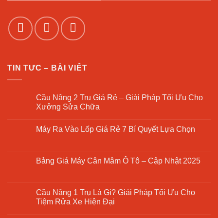
TIN TƯC – BÀI VIẾT
Cầu Nâng 2 Trụ Giá Rẻ – Giải Pháp Tối Ưu Cho
Xưởng Sửa Chữa
Không
có
Máy Ra Vào Lốp Giá Rẻ 7 Bí Quyết Lựa Chọn
bình
luận
Không
ở
có
Cầu
bình
Nâng
luận
Bảng Giá Máy Cân Mâm Ô Tô – Cập Nhật 2025
2
ở
Trụ
Máy
Không
Giá
Ra
có
Rẻ
Vào
bình
–
Lốp
luận
Cầu Nâng 1 Trụ Là Gì? Giải Pháp Tối Ưu Cho
Giải
Giá
ở
Pháp
Tiệm Rửa Xe Hiện Đại
Rẻ
Bảng
Tối
7
Giá
Ưu
Không
Bí
Máy
Cho