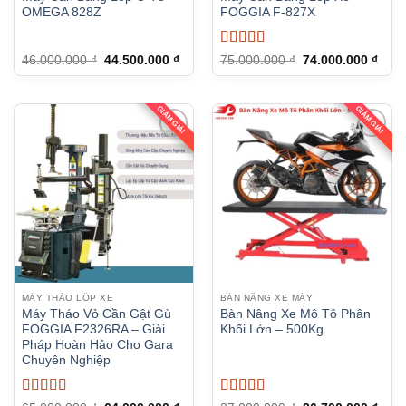
OMEGA 828Z
FOGGIA F-827X
Được xếp
Giá
Giá
Giá
Giá
46.000.000
₫
44.500.000
₫
75.000.000
₫
74.000.000
₫
gốc
hiện
gốc
hiện
hạng
5
5 sao
là:
tại
là:
tại
46.000.000 ₫.
là:
75.000.000 ₫.
là:
44.500.000 ₫.
74.0
GIẢM GIÁ!
GIẢM GIÁ!
MÁY THÁO LỐP XE
BÀN NÂNG XE MÁY
Máy Tháo Vỏ Cần Gật Gù
Bàn Nâng Xe Mô Tô Phân
FOGGIA F2326RA – Giải
Khối Lớn – 500Kg
Pháp Hoàn Hảo Cho Gara
Chuyên Nghiệp