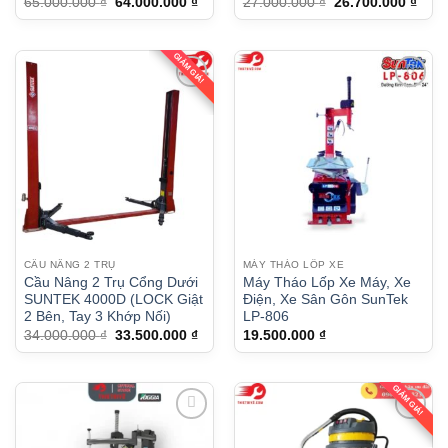
Được xếp
Được xếp
Giá
Giá
Giá
Giá
65.000.000
₫
64.000.000
₫
27.000.000
₫
26.700.000
₫
gốc
hiện
gốc
hiện
hạng
5
5 sao
hạng
5
5 sao
là:
tại
là:
tại
65.000.000 ₫.
là:
27.000.000 ₫.
là:
64.000.000 ₫.
26.7
GIẢM GIÁ!
CẦU NÂNG 2 TRỤ
MÁY THÁO LỐP XE
Cầu Nâng 2 Trụ Cổng Dưới
Máy Tháo Lốp Xe Máy, Xe
SUNTEK 4000D (LOCK Giật
Điện, Xe Sân Gôn SunTek
2 Bên, Tay 3 Khớp Nối)
LP-806
Giá
Giá
34.000.000
₫
33.500.000
₫
19.500.000
₫
gốc
hiện
là:
tại
34.000.000 ₫.
là:
33.500.000 ₫.
GIẢM GIÁ!