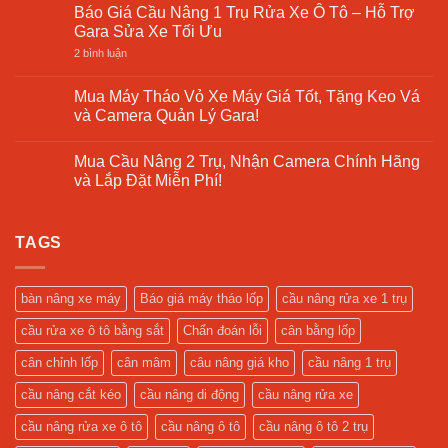
có
Quyết
Cân
Báo Giá Cầu Nâng 1 Trụ Rửa Xe Ô Tô – Hỗ Trợ
Xưởng
bình
Lựa
Mâm
Sửa
luận
Gara Sửa Xe Tối Ưu
Chọn
Ô
Chữa
ở
Tô
Cầu
ở
2 bình luận
–
Nâng
Báo
Cập
1
Giá
Nhật
Trụ
Cầu
Mua Máy Tháo Vỏ Xe Máy Giá Tốt, Tặng Keo Vá
2025
Là
Nâng
và Camera Quản Lý Gara!
Gì?
1
Giải
Trụ
Không
Pháp
Rửa
có
Tối
Xe
Mua Cầu Nâng 2 Trụ, Nhận Camera Chính Hãng
bình
Ưu
Ô
luận
và Lắp Đặt Miễn Phí!
Cho
Tô
ở
Tiệm
–
Mua
Không
Rửa
Hỗ
Máy
có
Xe
Trợ
Tháo
bình
Hiện
Gara
Vỏ
TAGS
luận
Đại
Sửa
Xe
ở
Xe
Máy
Mua
Tối
Giá
Cầu
Ưu
Tốt,
Nâng
bàn nâng xe máy
Báo giá máy tháo lốp
cầu nâng rửa xe 1 trụ
Tặng
2
Keo
Trụ,
cầu rửa xe ô tô bằng sắt
Chẩn đoán lỗi
cân bằng lốp
Vá
Nhận
và
Camera
Camera
Chính
cân chỉnh lốp
cân mâm
câu nâng giá kho
cầu nâng 1 trụ
Quản
Hãng
Lý
và
cầu nâng cắt kéo
cầu nâng di động
cầu nâng rửa xe
Gara!
Lắp
Đặt
Miễn
cầu nâng rửa xe ô tô
cầu nâng ô tô
cầu nâng ô tô 2 trụ
Phí!