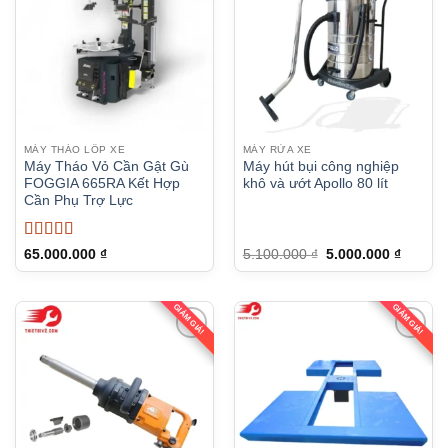
MÁY THÁO LỐP XE
MÁY RỬA XE
Máy Tháo Vỏ Cần Gật Gù
Máy hút bụi công nghiệp
FOGGIA 665RA Kết Hợp
khô và ướt Apollo 80 lít
Cần Phụ Trợ Lực
Được xếp
Giá
Giá
65.000.000
₫
5.100.000
₫
5.000.000
₫
gốc
hiện
hạng
5
5 sao
là:
tại
5.100.000 ₫.
là:
5.000.0
GIẢM GIÁ!
GIẢM GIÁ!