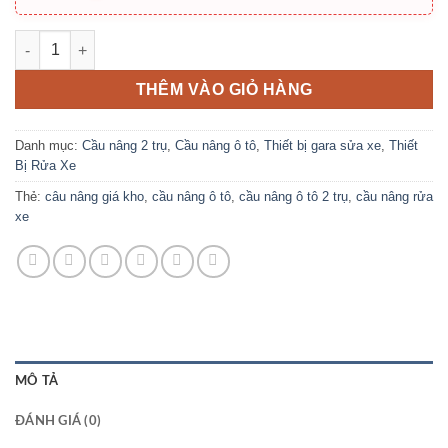
Cầu Nâng 2 Trụ Cổng Dưới SUNTEK 4000D (LOCK Giật 2 Bên, T
THÊM VÀO GIỎ HÀNG
Danh mục:
Cầu nâng 2 trụ
,
Cầu nâng ô tô
,
Thiết bị gara sửa xe
,
Thiết
Bị Rửa Xe
Thẻ:
câu nâng giá kho
,
cầu nâng ô tô
,
cầu nâng ô tô 2 trụ
,
cầu nâng rửa
xe
MÔ TẢ
ĐÁNH GIÁ (0)