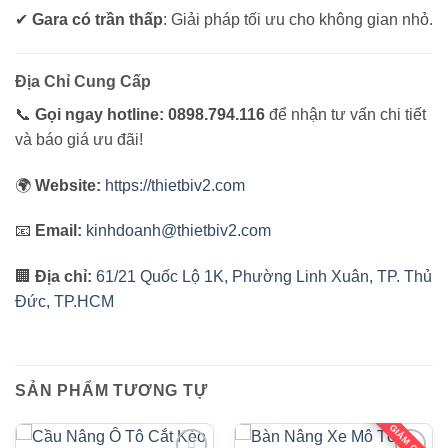
✔
Gara có trần thấp
: Giải pháp tối ưu cho không gian nhỏ.
Địa Chỉ Cung Cấp
📞
Gọi ngay hotline: 0898.794.116
để nhận tư vấn chi tiết
và báo giá ưu đãi!
🌍
Website:
https://thietbiv2.com
📧
Email:
kinhdoanh@thietbiv2.com
🏢
Địa chỉ:
61/21 Quốc Lộ 1K, Phường Linh Xuân, TP. Thủ
Đức, TP.HCM
SẢN PHẨM TƯƠNG TỰ
GIẢM GIÁ!