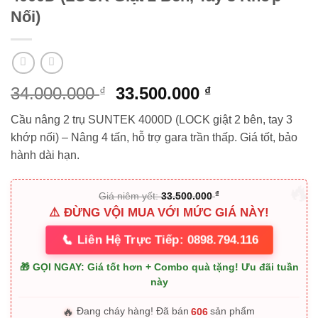
Nối)
Giá
Giá
34.000.000
33.500.000
₫
₫
gốc
hiện
Cầu nâng 2 trụ SUNTEK 4000D (LOCK giật 2 bên, tay 3
là:
tại
khớp nối) – Nâng 4 tấn, hỗ trợ gara trần thấp. Giá tốt, bảo
34.000.000 ₫.
là:
hành dài hạn.
33.500.000 ₫.
₫
Giá niêm yết:
33.500.000
⚠️ ĐỪNG VỘI MUA VỚI MỨC GIÁ NÀY!
📞
Liên Hệ Trực Tiếp: 0898.794.116
🎁 GỌI NGAY: Giá tốt hơn + Combo quà tặng! Ưu đãi tuần
này
🔥
606
Đang cháy hàng! Đã bán
sản phẩm