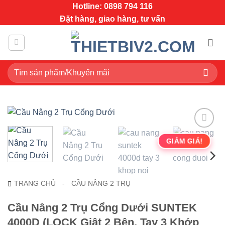
Bỏ
Hotline: 0898 794 116
qua
Đặt hàng, giao hàng, tư vấn
nội
dung
Tìm
kiếm:
GIẢM GIÁ!
TRANG CHỦ
-
CẦU NÂNG 2 TRỤ
Cầu Nâng 2 Trụ Cổng Dưới SUNTEK
4000D (LOCK Giật 2 Bên, Tay 3 Khớp