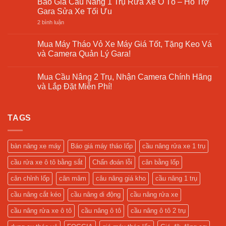
Báo Giá Cầu Nâng 1 Trụ Rửa Xe Ô Tô – Hỗ Trợ
Xưởng
bình
Lựa
Mâm
Sửa
luận
Gara Sửa Xe Tối Ưu
Chọn
Ô
Chữa
ở
Tô
Cầu
ở
2 bình luận
–
Nâng
Báo
Cập
1
Giá
Nhật
Trụ
Cầu
Mua Máy Tháo Vỏ Xe Máy Giá Tốt, Tặng Keo Vá
2025
Là
Nâng
và Camera Quản Lý Gara!
Gì?
1
Giải
Trụ
Không
Pháp
Rửa
có
Tối
Xe
Mua Cầu Nâng 2 Trụ, Nhận Camera Chính Hãng
bình
Ưu
Ô
luận
và Lắp Đặt Miễn Phí!
Cho
Tô
ở
Tiệm
–
Mua
Không
Rửa
Hỗ
Máy
có
Xe
Trợ
Tháo
bình
Hiện
Gara
Vỏ
TAGS
luận
Đại
Sửa
Xe
ở
Xe
Máy
Mua
Tối
Giá
Cầu
Ưu
Tốt,
Nâng
bàn nâng xe máy
Báo giá máy tháo lốp
cầu nâng rửa xe 1 trụ
Tặng
2
Keo
Trụ,
cầu rửa xe ô tô bằng sắt
Chẩn đoán lỗi
cân bằng lốp
Vá
Nhận
và
Camera
Camera
Chính
cân chỉnh lốp
cân mâm
câu nâng giá kho
cầu nâng 1 trụ
Quản
Hãng
Lý
và
cầu nâng cắt kéo
cầu nâng di động
cầu nâng rửa xe
Gara!
Lắp
Đặt
Miễn
cầu nâng rửa xe ô tô
cầu nâng ô tô
cầu nâng ô tô 2 trụ
Phí!