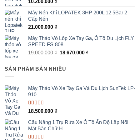
10.200.000
₫
Máy Nén Khí LOPATEK 3HP 200L 12.5Bar 2
Cấp Nén
21.000.000
₫
Máy Tháo Vỏ Lốp Xe Tay Ga, Ô Tô Du Lịch FLY
SPEED FS-808
Giá
Giá
19.000.000
₫
18.670.000
₫
gốc
hiện
là:
tại
SẢN PHẨM BÁN NHIỀU
19.000.000 ₫.
là:
18.670.000 ₫.
Máy Tháo Vỏ Xe Tay Ga Và Du Lịch SunTek LP-
910
Được xếp
18.500.000
₫
hạng
5.00
5
sao
Cầu Nâng 1 Trụ Rửa Xe Ô Tô Ấn Độ Lắp Nổi
Mặt Bàn Chữ H