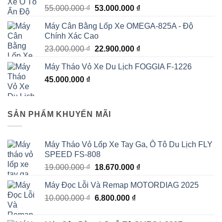
Được xếp
Giá
Giá
55.000.000
₫
53.000.000
₫
hạng
5.00
5
gốc
hiện
sao
Máy Cân Bằng Lốp Xe OMEGA-825A - Độ
là:
tại
Chính Xác Cao
55.000.000 ₫.
là:
Giá
Giá
23.000.000
₫
22.900.000
₫
53.000.000 ₫.
gốc
hiện
Máy Tháo Vỏ Xe Du Lịch FOGGIA F-1226
là:
tại
45.000.000
₫
23.000.000 ₫.
là:
22.900.000 ₫.
SẢN PHẨM KHUYẾN MÃI
Máy Tháo Vỏ Lốp Xe Tay Ga, Ô Tô Du Lịch FLY
SPEED FS-808
Giá
Giá
19.000.000
₫
18.670.000
₫
gốc
hiện
Máy Đọc Lỗi Và Remap MOTORDIAG 2025
là:
tại
Giá
Giá
10.000.000
₫
19.000.000 ₫.
6.800.000
₫
là:
gốc
hiện
18.670.000 ₫.
là:
tại