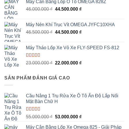
Máy Cân Bằng Lốp Ô Tô OMEGA 828Z
10.000.000 ₫.
là:
Giá
Giá
46.000.000
₫
44.500.000
₫
6.800.000 ₫.
gốc
hiện
là:
tại
Máy Nén Khí Trục Vít OMEGA JYFC10XHA
46.000.000 ₫.
là:
Giá
Giá
46.500.000
₫
44.500.000
₫
44.500.000 ₫.
gốc
hiện
là:
tại
Máy Tháo Lốp Xe Vỏ Xe FLY-SPEED FS-812
46.500.000 ₫.
là:
44.500.000 ₫.
Được xếp
Giá
Giá
23.000.000
₫
22.000.000
₫
hạng
5.00
5
gốc
hiện
sao
là:
tại
SẢN PHẨM ĐÁNH GIÁ CAO
23.000.000 ₫.
là:
22.000.000 ₫.
Cầu Nâng 1 Trụ Rửa Xe Ô Tô Ấn Độ Lắp Nổi
Mặt Bàn Chữ H
Được xếp
Giá
Giá
55.000.000
₫
53.000.000
₫
hạng
5.00
5
gốc
hiện
sao
Máy Cân Bằng Lốp Xe Omega 825 - Giải Pháp
là:
tại