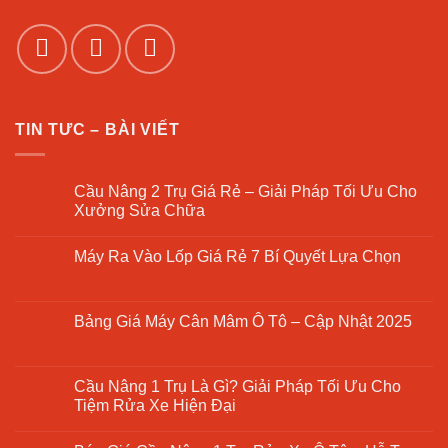
TIN TƯC – BÀI VIẾT
Cầu Nâng 2 Trụ Giá Rẻ – Giải Pháp Tối Ưu Cho
Xưởng Sửa Chữa
Không
có
Máy Ra Vào Lốp Giá Rẻ 7 Bí Quyết Lựa Chọn
bình
luận
Không
ở
có
Cầu
bình
Nâng
luận
Bảng Giá Máy Cân Mâm Ô Tô – Cập Nhật 2025
2
ở
Trụ
Máy
Không
Giá
Ra
có
Rẻ
Vào
bình
–
Lốp
luận
Cầu Nâng 1 Trụ Là Gì? Giải Pháp Tối Ưu Cho
Giải
Giá
ở
Pháp
Tiệm Rửa Xe Hiện Đại
Rẻ
Bảng
Tối
7
Giá
Ưu
Không
Bí
Máy
Cho
có
Quyết
Cân