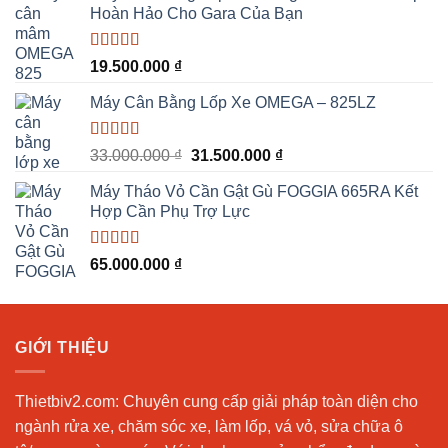
Hoàn Hảo Cho Gara Của Bạn
55.000.000 ₫.
là:
53.000.000 ₫.
Được xếp
19.500.000
₫
hạng
5.00
5
sao
Máy Cân Bằng Lốp Xe OMEGA – 825LZ
Được xếp
Giá
Giá
33.000.000
₫
31.500.000
₫
hạng
5.00
5
gốc
hiện
sao
Máy Tháo Vỏ Cần Gật Gù FOGGIA 665RA Kết
là:
tại
Hợp Cần Phụ Trợ Lực
33.000.000 ₫.
là:
31.500.000 ₫.
Được xếp
65.000.000
₫
hạng
5.00
5
sao
GIỚI THIỆU
Thietbiv2.com:
Chuyên cung cấp giải pháp toàn diện cho
ngành rửa xe, chăm sóc xe, làm lốp, vá vỏ, sửa chữa ô