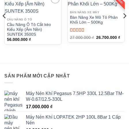
BÀN NÂNG XE MÁY
Bàn Nâng Xe Mô Tô Phân
CẦU NÂNG Ô TÔ
Khối Lớn – 500Kg
Cầu Nâng Ô Tô Cắt kéo
Kiểu Xếp (Âm Nền)
SUNTEK 3500S
Được xếp
Giá
Giá
27.000.000
₫
26.700.000
₫
56.000.000
₫
gốc
hiện
hạng
5
5 sao
là:
tại
27.000.000 ₫.
là:
26.7
n
000.000 ₫.
SẢN PHẨM MỚI CẬP NHẬT
Máy Nén Khí Pegasus 7.5HP 330L 12.5Bar TM-
W-0.67/12.5-330L
17.000.000
₫
Máy Nén Khí LOPATEK 2HP 100L 8Bar 1 Cấp
Nén