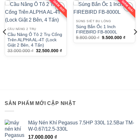
GIẢM GIÁ!
GIẢM GIÁ!
SÚNG SIẾT BU LÔNG
Súng Bắn Ốc 1 Inch
CẦU NÂNG 2 TRỤ
FIREBIRD FB-8000L
Cầu Nâng Ô Tô 2 Trụ Cổng
Giá
Giá
9.800.000
₫
9.500.000
₫
Trên ALPHA AL-4T (Lock
gốc
hiện
Giật 2 Bên, 4 Tấn)
là:
tại
9.800.000 ₫.
là:
Giá
Giá
33.000.000
₫
32.500.000
₫
9.500.0
gốc
hiện
là:
tại
33.000.000 ₫.
là:
32.500.000 ₫.
SẢN PHẨM MỚI CẬP NHẬT
Máy Nén Khí Pegasus 7.5HP 330L 12.5Bar TM-
W-0.67/12.5-330L
17.000.000
₫