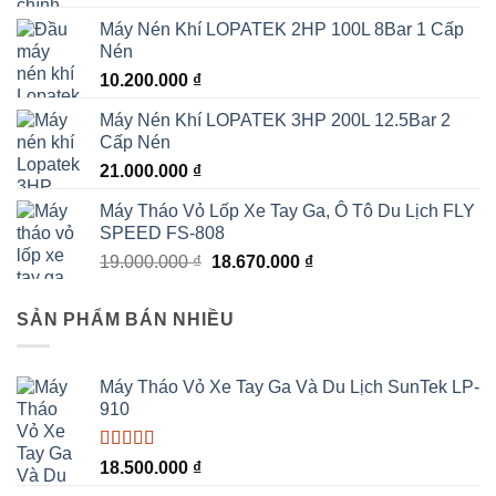
Máy Nén Khí LOPATEK 2HP 100L 8Bar 1 Cấp
Nén
10.200.000
₫
Máy Nén Khí LOPATEK 3HP 200L 12.5Bar 2
Cấp Nén
21.000.000
₫
Máy Tháo Vỏ Lốp Xe Tay Ga, Ô Tô Du Lịch FLY
SPEED FS-808
Giá
Giá
19.000.000
₫
18.670.000
₫
gốc
hiện
là:
tại
SẢN PHẨM BÁN NHIỀU
19.000.000 ₫.
là:
18.670.000 ₫.
Máy Tháo Vỏ Xe Tay Ga Và Du Lịch SunTek LP-
910
Được xếp
18.500.000
₫
hạng
5.00
5