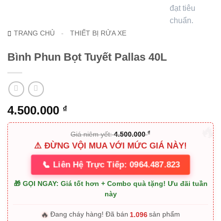
TRANG CHỦ
-
THIẾT BỊ RỬA XE
Bình Phun Bọt Tuyết Pallas 40L
4.500.000
₫
₫
Giá niêm yết:
4.500.000
⚠️ ĐỪNG VỘI MUA VỚI MỨC GIÁ NÀY!
📞
Liên Hệ Trực Tiếp: 0964.487.823
🎁 GỌI NGAY: Giá tốt hơn + Combo quà tặng! Ưu đãi tuần
này
🔥
1.096
Đang cháy hàng! Đã bán
sản phẩm