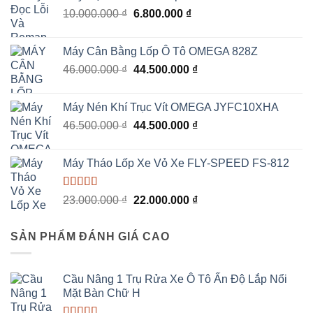
Giá
Giá
10.000.000
₫
19.000.000 ₫.
6.800.000
₫
là:
gốc
hiện
18.670.000 ₫.
là:
tại
Máy Cân Bằng Lốp Ô Tô OMEGA 828Z
10.000.000 ₫.
là:
Giá
Giá
46.000.000
₫
44.500.000
₫
6.800.000 ₫.
gốc
hiện
là:
tại
Máy Nén Khí Trục Vít OMEGA JYFC10XHA
46.000.000 ₫.
là:
Giá
Giá
46.500.000
₫
44.500.000
₫
44.500.000 ₫.
gốc
hiện
là:
tại
Máy Tháo Lốp Xe Vỏ Xe FLY-SPEED FS-812
46.500.000 ₫.
là:
44.500.000 ₫.
Được xếp
Giá
Giá
23.000.000
₫
22.000.000
₫
hạng
5.00
5
gốc
hiện
sao
là:
tại
SẢN PHẨM ĐÁNH GIÁ CAO
23.000.000 ₫.
là:
22.000.000 ₫.
Cầu Nâng 1 Trụ Rửa Xe Ô Tô Ấn Độ Lắp Nổi
Mặt Bàn Chữ H