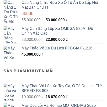
sao
Cầu Nâng 1 Trụ Rửa Xe Ô Tô Ấn Độ Lắp Nổi
Mặt Bàn Chữ H
Được xếp
Giá
Giá
55.000.000
₫
53.000.000
₫
hạng
5.00
5
gốc
hiện
sao
Máy Cân Bằng Lốp Xe OMEGA-825A - Độ
là:
tại
Chính Xác Cao
55.000.000 ₫.
là:
Giá
Giá
23.000.000
₫
22.900.000
₫
53.000.000 ₫.
gốc
hiện
Máy Tháo Vỏ Xe Du Lịch FOGGIA F-1226
là:
tại
45.000.000
₫
23.000.000 ₫.
là:
22.900.000 ₫.
SẢN PHẨM KHUYẾN MÃI
Máy Tháo Vỏ Lốp Xe Tay Ga, Ô Tô Du Lịch FLY
SPEED FS-808
Giá
Giá
19.000.000
₫
18.670.000
₫
gốc
hiện
Máy Đọc Lỗi Và Remap MOTORDIAG 2025
là:
tại