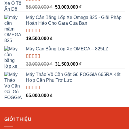
Được xếp
Giá
Giá
55.000.000
₫
53.000.000
₫
hạng
5.00
5
gốc
hiện
sao
Máy Cân Bằng Lốp Xe Omega 825 - Giải Pháp
là:
tại
Hoàn Hảo Cho Gara Của Bạn
55.000.000 ₫.
là:
53.000.000 ₫.
Được xếp
19.500.000
₫
hạng
5.00
5
sao
Máy Cân Bằng Lốp Xe OMEGA – 825LZ
Được xếp
Giá
Giá
33.000.000
₫
31.500.000
₫
hạng
5.00
5
gốc
hiện
sao
Máy Tháo Vỏ Cần Gật Gù FOGGIA 665RA Kết
là:
tại
Hợp Cần Phụ Trợ Lực
33.000.000 ₫.
là:
31.500.000 ₫.
Được xếp
65.000.000
₫
hạng
5.00
5
sao
GIỚI THIỆU