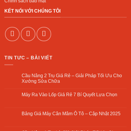
Chính sách bảo mật
KẾT NỐI VỚI CHÚNG TÔI
TIN TƯC – BÀI VIẾT
Cầu Nâng 2 Trụ Giá Rẻ – Giải Pháp Tối Ưu Cho
Xưởng Sửa Chữa
Không
có
Máy Ra Vào Lốp Giá Rẻ 7 Bí Quyết Lựa Chọn
bình
luận
Không
ở
có
Cầu
bình
Nâng
luận
Bảng Giá Máy Cân Mâm Ô Tô – Cập Nhật 2025
2
ở
Trụ
Máy
Không
Giá
Ra
có
Rẻ
Vào
bình
–
Lốp