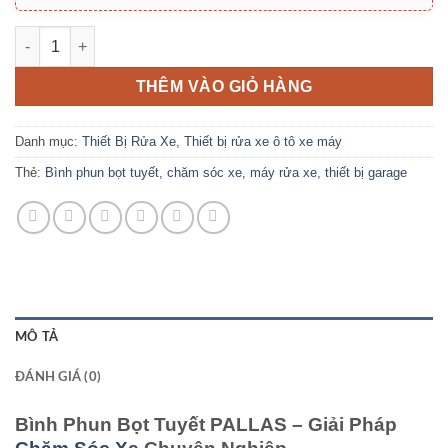
Bình Phun Bọt Tuyết Pallas 40L số lượng
THÊM VÀO GIỎ HÀNG
Danh mục:
Thiết Bị Rửa Xe
,
Thiết bị rửa xe ô tô xe máy
Thẻ:
Bình phun bọt tuyết
,
chăm sóc xe
,
máy rửa xe
,
thiết bị garage
MÔ TẢ
ĐÁNH GIÁ (0)
Bình Phun Bọt Tuyết PALLAS – Giải Pháp