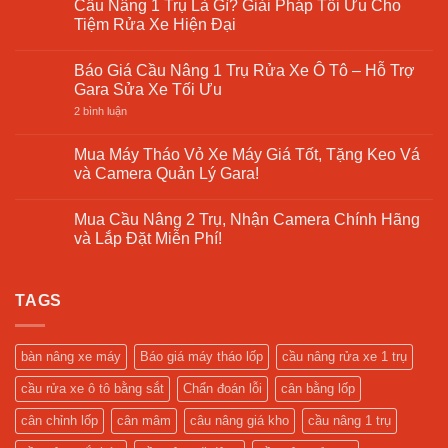
luận
Cầu Nâng 1 Trụ Là Gì? Giải Pháp Tối Ưu Cho
Giải
Giá
ở
Pháp
Tiệm Rửa Xe Hiện Đại
Rẻ
Bảng
Tối
7
Giá
Ưu
Không
Bí
Máy
Cho
có
Quyết
Cân
Báo Giá Cầu Nâng 1 Trụ Rửa Xe Ô Tô – Hỗ Trợ
Xưởng
bình
Lựa
Mâm
Sửa
luận
Gara Sửa Xe Tối Ưu
Chọn
Ô
Chữa
ở
Tô
Cầu
ở
2 bình luận
–
Nâng
Báo
Cập
1
Giá
Nhật
Trụ
Cầu
Mua Máy Tháo Vỏ Xe Máy Giá Tốt, Tặng Keo Vá
2025
Là
Nâng
và Camera Quản Lý Gara!
Gì?
1
Giải
Trụ
Không
Pháp
Rửa
có
Tối
Xe
Mua Cầu Nâng 2 Trụ, Nhận Camera Chính Hãng
bình
Ưu
Ô
luận
và Lắp Đặt Miễn Phí!
Cho
Tô
ở
Tiệm
–
Mua
Không
Rửa
Hỗ
Máy
có
Xe
Trợ
Tháo
bình
Hiện
Gara
Vỏ
TAGS
luận
Đại
Sửa
Xe
ở
Xe
Máy
Mua
Tối
Giá
Cầu
Ưu
Tốt,
Nâng
bàn nâng xe máy
Báo giá máy tháo lốp
cầu nâng rửa xe 1 trụ
Tặng
2
Keo
Trụ,
cầu rửa xe ô tô bằng sắt
Chẩn đoán lỗi
cân bằng lốp
Vá
Nhận
và
Camera
Camera
Chính
cân chỉnh lốp
cân mâm
câu nâng giá kho
cầu nâng 1 trụ
Quản
Hãng
Lý
và