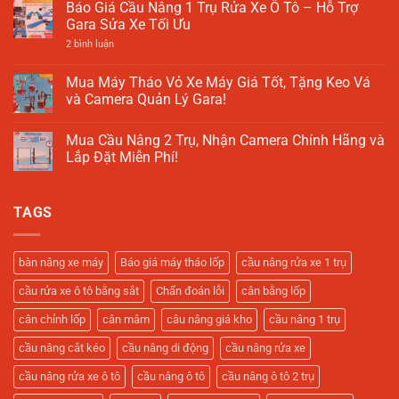
Quyết
Cân
Báo Giá Cầu Nâng 1 Trụ Rửa Xe Ô Tô – Hỗ Trợ
Xưởng
bình
Lựa
Mâm
Sửa
luận
Gara Sửa Xe Tối Ưu
Chọn
Ô
Chữa
ở
Tô
Cầu
ở
2 bình luận
–
Nâng
Báo
Cập
1
Giá
Nhật
Trụ
Cầu
Mua Máy Tháo Vỏ Xe Máy Giá Tốt, Tặng Keo Vá
2025
Là
Nâng
và Camera Quản Lý Gara!
Gì?
1
Giải
Trụ
Không
Pháp
Rửa
có
Tối
Xe
Mua Cầu Nâng 2 Trụ, Nhận Camera Chính Hãng và
bình
Ưu
Ô
luận
Lắp Đặt Miễn Phí!
Cho
Tô
ở
Tiệm
–
Mua
Không
Rửa
Hỗ
Máy
có
Xe
Trợ
Tháo
bình
Hiện
Gara
TAGS
Vỏ
luận
Đại
Sửa
Xe
ở
Xe
Máy
Mua
Tối
Giá
Cầu
Ưu
Tốt,
Nâng
bàn nâng xe máy
Báo giá máy tháo lốp
cầu nâng rửa xe 1 trụ
Tặng
2
Keo
Trụ,
cầu rửa xe ô tô bằng sắt
Chẩn đoán lỗi
cân bằng lốp
Vá
Nhận
và
Camera
Camera
Chính
cân chỉnh lốp
cân mâm
câu nâng giá kho
cầu nâng 1 trụ
Quản
Hãng
Lý
và
cầu nâng cắt kéo
cầu nâng di động
cầu nâng rửa xe
Gara!
Lắp
Đặt
Miễn
cầu nâng rửa xe ô tô
cầu nâng ô tô
cầu nâng ô tô 2 trụ
Phí!