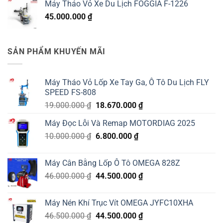
Máy Tháo Vỏ Xe Du Lịch FOGGIA F-1226
là:
tại
45.000.000
₫
23.000.000 ₫.
là:
22.900.000 ₫.
SẢN PHẨM KHUYẾN MÃI
Máy Tháo Vỏ Lốp Xe Tay Ga, Ô Tô Du Lịch FLY
SPEED FS-808
Giá
Giá
19.000.000
₫
18.670.000
₫
gốc
hiện
Máy Đọc Lỗi Và Remap MOTORDIAG 2025
là:
tại
Giá
Giá
10.000.000
₫
19.000.000 ₫.
6.800.000
₫
là:
gốc
hiện
18.670.000 ₫.
là:
tại
Máy Cân Bằng Lốp Ô Tô OMEGA 828Z
10.000.000 ₫.
là:
Giá
Giá
46.000.000
₫
44.500.000
₫
6.800.000 ₫.
gốc
hiện
là:
tại
Máy Nén Khí Trục Vít OMEGA JYFC10XHA
46.000.000 ₫.
là:
Giá
Giá
46.500.000
₫
44.500.000
₫
44.500.000 ₫.