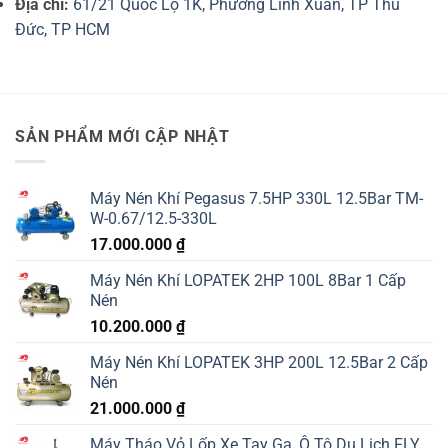
Địa chỉ:
61/21 Quốc Lộ 1K, Phường Linh Xuân, TP Thủ
Đức, TP HCM
SẢN PHẨM MỚI CẬP NHẬT
Máy Nén Khí Pegasus 7.5HP 330L 12.5Bar TM-
W-0.67/12.5-330L
17.000.000
₫
Máy Nén Khí LOPATEK 2HP 100L 8Bar 1 Cấp
Nén
10.200.000
₫
Máy Nén Khí LOPATEK 3HP 200L 12.5Bar 2 Cấp
Nén
21.000.000
₫
Máy Tháo Vỏ Lốp Xe Tay Ga, Ô Tô Du Lịch FLY