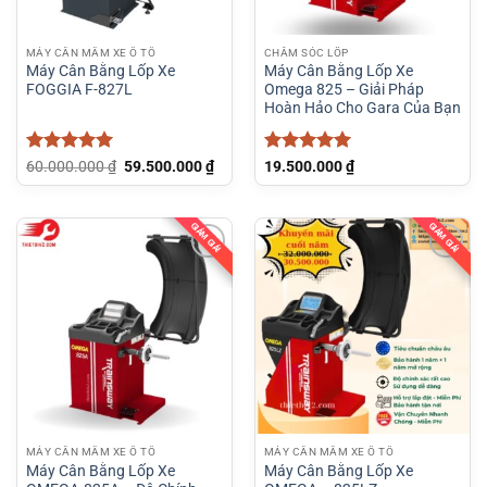
MÁY CÂN MÂM XE Ô TÔ
CHĂM SÓC LỐP
Máy Cân Bằng Lốp Xe
Máy Cân Bằng Lốp Xe
FOGGIA F-827L
Omega 825 – Giải Pháp
Hoàn Hảo Cho Gara Của Bạn
Được xếp
Giá
Giá
Được xếp
60.000.000
₫
59.500.000
₫
19.500.000
₫
gốc
hiện
hạng
5
5
hạng
5
5
là:
tại
sao
sao
60.000.000 ₫.
là:
59.500.000 ₫.
GIẢM GIÁ!
GIẢM GIÁ!
MÁY CÂN MÂM XE Ô TÔ
MÁY CÂN MÂM XE Ô TÔ
Máy Cân Bằng Lốp Xe
Máy Cân Bằng Lốp Xe