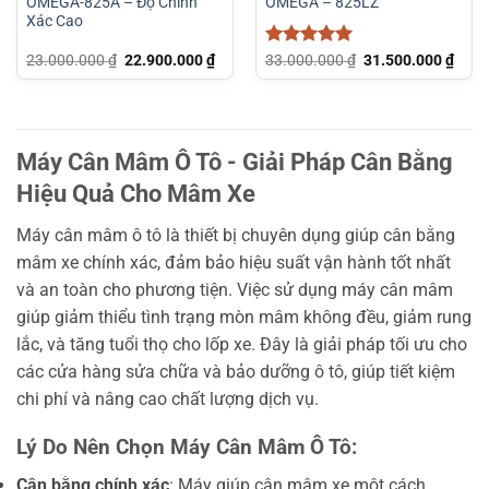
OMEGA-825A – Độ Chính
OMEGA – 825LZ
Xác Cao
Giá
Giá
Được xếp
Giá
Giá
23.000.000
₫
22.900.000
₫
33.000.000
₫
31.500.000
₫
gốc
hiện
gốc
hiện
hạng
5
5
là:
tại
là:
tại
sao
23.000.000 ₫.
là:
33.000.000 ₫.
là:
22.900.000 ₫.
31.5
Máy Cân Mâm Ô Tô - Giải Pháp Cân Bằng
Hiệu Quả Cho Mâm Xe
Máy cân mâm ô tô là thiết bị chuyên dụng giúp cân bằng
mâm xe chính xác, đảm bảo hiệu suất vận hành tốt nhất
và an toàn cho phương tiện. Việc sử dụng máy cân mâm
giúp giảm thiểu tình trạng mòn mâm không đều, giảm rung
lắc, và tăng tuổi thọ cho lốp xe. Đây là giải pháp tối ưu cho
các cửa hàng sửa chữa và bảo dưỡng ô tô, giúp tiết kiệm
chi phí và nâng cao chất lượng dịch vụ.
Lý Do Nên Chọn Máy Cân Mâm Ô Tô:
Cân bằng chính xác
: Máy giúp cân mâm xe một cách