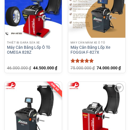
THIẾT BỊ GARA SỬA XE
MÁY CÂN MÂM XE Ô TÔ
Máy Cân Bằng Lốp Ô Tô
Máy Cân Bằng Lốp Xe
OMEGA 828Z
FOGGIA F-827X
Giá
Giá
Được xếp
Giá
Giá
46.000.000
₫
44.500.000
₫
75.000.000
₫
74.000.000
₫
gốc
hiện
gốc
hiện
hạng
5
5
là:
tại
là:
tại
sao
46.000.000 ₫.
là:
75.000.000 ₫.
là:
44.500.000 ₫.
74.0
GIẢM GIÁ!