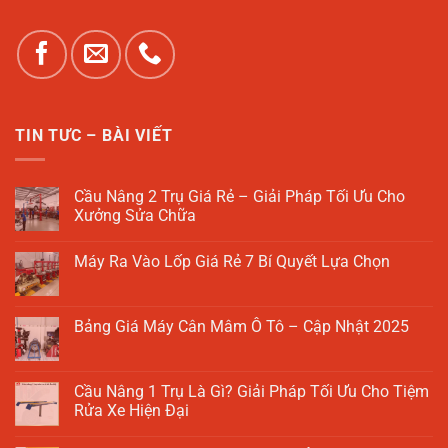
TIN TƯC – BÀI VIẾT
Cầu Nâng 2 Trụ Giá Rẻ – Giải Pháp Tối Ưu Cho
Xưởng Sửa Chữa
Không
có
Máy Ra Vào Lốp Giá Rẻ 7 Bí Quyết Lựa Chọn
bình
luận
Không
ở
có
Cầu
bình
Nâng
luận
Bảng Giá Máy Cân Mâm Ô Tô – Cập Nhật 2025
2
ở
Trụ
Máy
Không
Giá
Ra
có
Rẻ
Vào
bình
–
Lốp
luận
Cầu Nâng 1 Trụ Là Gì? Giải Pháp Tối Ưu Cho Tiệm
Giải
Giá
ở
Pháp
Rửa Xe Hiện Đại
Rẻ
Bảng
Tối
7
Giá
Ưu
Không
Bí
Máy
Cho
có