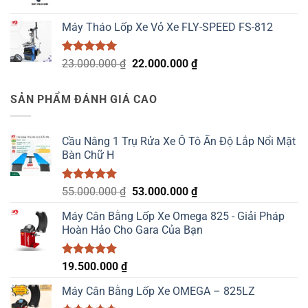
gốc
hiện
là:
tại
Máy Tháo Lốp Xe Vỏ Xe FLY-SPEED FS-812
46.500.000 ₫.
là:
44.500.000 ₫.
Được xếp
Giá
Giá
23.000.000
₫
22.000.000
₫
hạng
5.00
gốc
hiện
5 sao
là:
tại
SẢN PHẨM ĐÁNH GIÁ CAO
23.000.000 ₫.
là:
22.000.000 ₫.
Cầu Nâng 1 Trụ Rửa Xe Ô Tô Ấn Độ Lắp Nổi Mặt
Bàn Chữ H
Được xếp
Giá
Giá
55.000.000
₫
53.000.000
₫
hạng
5.00
gốc
hiện
5 sao
Máy Cân Bằng Lốp Xe Omega 825 - Giải Pháp
là:
tại
Hoàn Hảo Cho Gara Của Bạn
55.000.000 ₫.
là:
53.000.000 ₫.
Được xếp
19.500.000
₫
hạng
5.00
5 sao
Máy Cân Bằng Lốp Xe OMEGA – 825LZ