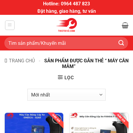
Bỏ
Hotline: 0964 487 823
qua
Đặt hàng, giao hàng, tư vấn
nội
dung
Tìm
kiếm:
TRANG CHỦ
-
SẢN PHẨM ĐƯỢC GẮN THẺ “ MÁY CÂN
MÂM”
LỌC
GIẢM GIÁ!
GIẢM GIÁ!