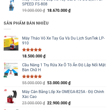
SPEED FS-808
Giá
Giá
19.000.000
₫
18.670.000
₫
gốc
hiện
là:
tại
SẢN PHẨM BÁN NHIỀU
19.000.000 ₫.
là:
18.670.000 ₫.
Máy Tháo Vỏ Xe Tay Ga Và Du Lịch SunTek LP-
910
Được xếp
18.500.000
₫
hạng
5.00
5 sao
Cầu Nâng 1 Trụ Rửa Xe Ô Tô Ấn Độ Lắp Nổi Mặt
Bàn Chữ H
Được xếp
Giá
Giá
55.000.000
₫
53.000.000
₫
hạng
5.00
gốc
hiện
5 sao
Máy Cân Bằng Lốp Xe OMEGA-825A - Độ Chính
là:
tại
Xác Cao
55.000.000 ₫.
là:
Giá
Giá
23.000.000
₫
22.900.000
₫
53.000.000 ₫.
gốc
hiện