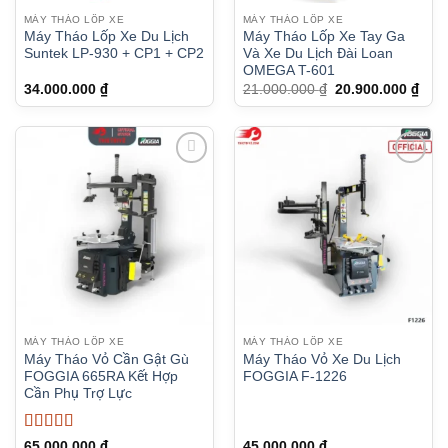
MÁY THÁO LỐP XE
MÁY THÁO LỐP XE
Máy Tháo Lốp Xe Du Lịch
Máy Tháo Lốp Xe Tay Ga
Suntek LP-930 + CP1 + CP2
Và Xe Du Lịch Đài Loan
OMEGA T-601
Giá
Giá
34.000.000
₫
21.000.000
₫
20.900.000
₫
gốc
hiện
là:
tại
21.000.000 ₫.
là:
20.9
MÁY THÁO LỐP XE
MÁY THÁO LỐP XE
Máy Tháo Vỏ Cần Gật Gù
Máy Tháo Vỏ Xe Du Lịch
FOGGIA 665RA Kết Hợp
FOGGIA F-1226
Cần Phụ Trợ Lực
Được xếp
65.000.000
₫
45.000.000
₫