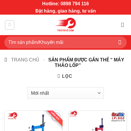
Bỏ
Hotline: 0898 794 116
qua
Đặt hàng, giao hàng, tư vấn
nội
dung
Tìm
kiếm:
TRANG CHỦ
-
SẢN PHẨM ĐƯỢC GẮN THẺ “ MÁY
THÁO LỐP”
LỌC
GIẢM GIÁ!