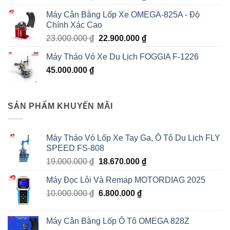
hạng
5.00
5
gốc
hiện
sao
Máy Cân Bằng Lốp Xe OMEGA-825A - Độ
là:
tại
Chính Xác Cao
55.000.000 ₫.
là:
Giá
Giá
23.000.000
₫
22.900.000
₫
53.000.000 ₫.
gốc
hiện
Máy Tháo Vỏ Xe Du Lịch FOGGIA F-1226
là:
tại
45.000.000
₫
23.000.000 ₫.
là:
22.900.000 ₫.
SẢN PHẨM KHUYẾN MÃI
Máy Tháo Vỏ Lốp Xe Tay Ga, Ô Tô Du Lịch FLY
SPEED FS-808
Giá
Giá
19.000.000
₫
18.670.000
₫
gốc
hiện
Máy Đọc Lỗi Và Remap MOTORDIAG 2025
là:
tại
Giá
Giá
10.000.000
₫
19.000.000 ₫.
6.800.000
₫
là:
gốc
hiện
18.670.000 ₫.
là:
tại
Máy Cân Bằng Lốp Ô Tô OMEGA 828Z
10.000.000 ₫.
là: