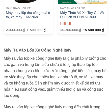
MÁY THÁO LỐP XE
MÁY THÁO LỐP XE
Máy thay lốp thủ công loại ô
Máy Tháo Vỏ Xe Tay Ga Và
tô, xe máy – MAN68
Du Lịch ALPHA AL-800
Được xếp
Giá
Giá
Giá
Giá
2.000.000
₫
1.500.000
₫
15.700.000
₫
15.500.000
₫
gốc
hiện
gốc
hiện
hạng
5
5 sao
là:
tại
là:
tại
2.000.000 ₫.
là:
15.700.000 ₫.
là:
1.500.000 ₫.
15.5
Máy Ra Vào Lốp Xe Công Nghệ Italy
Máy ra vào lốp xe công nghệ Italy là giải pháp lý tưởng cho
các gara và trung tâm sửa chữa ô tô, giúp tháo lắp lốp
nhanh chóng và chính xác. Với công nghệ tiên tiến, máy hỗ
trợ việc thay lốp cho nhiều loại xe như ô tô, xe tải, xe máy
và xe không ruột. Sản phẩm này được thiết kế để tối ưu
hóa hiệu suất công việc, giảm thiểu thời gian và công sức
lao động.
Máy ra vào lốp xe công nghệ Italy mang đến chất lượng