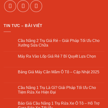
TIN TƯC – BÀI VIẾT
Cầu Nâng 2 Trụ Giá Rẻ – Giải Pháp Tối Ưu Cho
Xưởng Sửa Chữa
Không
có
Máy Ra Vào Lốp Giá Rẻ 7 Bí Quyết Lựa Chọn
bình
luận
Không
ở
có
Cầu
bình
Nâng
luận
Bảng Giá Máy Cân Mâm Ô Tô – Cập Nhật 2025
2
ở
Trụ
Máy
Không
Giá
Ra
có
Rẻ
Vào
bình
–
Lốp
luận
Cầu Nâng 1 Trụ Là Gì? Giải Pháp Tối Ưu Cho
Giải
Giá
ở
Pháp
Tiệm Rửa Xe Hiện Đại
Rẻ
Bảng
Tối
7
Giá
Ưu
Không
Bí
Máy
Cho
có
Quyết
Cân
Báo Giá Cầu Nâng 1 Trụ Rửa Xe Ô Tô – Hỗ Trợ
Xưởng
bình
Lựa
Mâm
Sửa
luận
Gara Sửa Xe Tối Ưu
Chọn
Ô