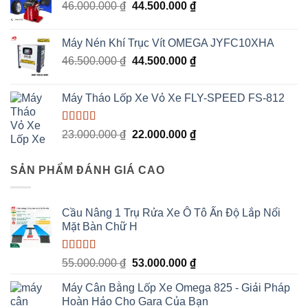
Giá
Giá
46.000.000
₫
44.500.000
₫
6.800.000 ₫.
gốc
hiện
là:
tại
Máy Nén Khí Trục Vít OMEGA JYFC10XHA
46.000.000 ₫.
là:
Giá
Giá
46.500.000
₫
44.500.000
₫
44.500.000 ₫.
gốc
hiện
là:
tại
Máy Tháo Lốp Xe Vỏ Xe FLY-SPEED FS-812
46.500.000 ₫.
là:
44.500.000 ₫.
Được xếp
Giá
Giá
23.000.000
₫
22.000.000
₫
hạng
5.00
5
gốc
hiện
sao
là:
tại
SẢN PHẨM ĐÁNH GIÁ CAO
23.000.000 ₫.
là:
22.000.000 ₫.
Cầu Nâng 1 Trụ Rửa Xe Ô Tô Ấn Độ Lắp Nổi
Mặt Bàn Chữ H
Được xếp
Giá
Giá
55.000.000
₫
53.000.000
₫
hạng
5.00
5
gốc
hiện
sao
Máy Cân Bằng Lốp Xe Omega 825 - Giải Pháp
là:
tại
Hoàn Hảo Cho Gara Của Bạn
55.000.000 ₫.
là: