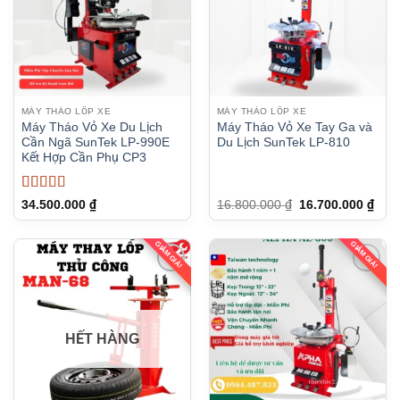
MÁY THÁO LỐP XE
MÁY THÁO LỐP XE
Máy Tháo Vỏ Xe Du Lịch
Máy Tháo Vỏ Xe Tay Ga và
Cần Ngã SunTek LP-990E
Du Lịch SunTek LP-810
Kết Hợp Cần Phụ CP3
Được xếp
Giá
Giá
34.500.000
₫
16.800.000
₫
16.700.000
₫
gốc
hiện
hạng
5
5 sao
là:
tại
16.800.000 ₫.
là:
GIẢM GIÁ!
GIẢM GIÁ!
16.7
HẾT HÀNG