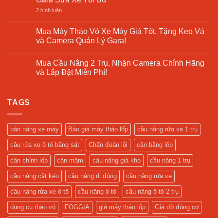
Chữa
ở
Tô
Cầu
ở
2 bình luận
–
Nâng
Báo
Cập
1
Giá
Nhật
Trụ
Cầu
Mua Máy Tháo Vỏ Xe Máy Giá Tốt, Tặng Keo Vá
2025
Là
Nâng
và Camera Quản Lý Gara!
Gì?
1
Giải
Trụ
Không
Pháp
Rửa
có
Tối
Xe
Mua Cầu Nâng 2 Trụ, Nhận Camera Chính Hãng
bình
Ưu
Ô
luận
và Lắp Đặt Miễn Phí!
Cho
Tô
ở
Tiệm
–
Mua
Không
Rửa
Hỗ
Máy
có
Xe
Trợ
Tháo
bình
Hiện
Gara
Vỏ
TAGS
luận
Đại
Sửa
Xe
ở
Xe
Máy
Mua
Tối
Giá
Cầu
Ưu
Tốt,
Nâng
bàn nâng xe máy
Báo giá máy tháo lốp
cầu nâng rửa xe 1 trụ
Tặng
2
Keo
Trụ,
cầu rửa xe ô tô bằng sắt
Chẩn đoán lỗi
cân bằng lốp
Vá
Nhận
và
Camera
Camera
Chính
cân chỉnh lốp
cân mâm
câu nâng giá kho
cầu nâng 1 trụ
Quản
Hãng
Lý
và
cầu nâng cắt kéo
cầu nâng di động
cầu nâng rửa xe
Gara!
Lắp
Đặt
Miễn
cầu nâng rửa xe ô tô
cầu nâng ô tô
cầu nâng ô tô 2 trụ
Phí!
dụng cụ tháo vỏ
FOGGIA
giá máy tháo lốp
Giá đỡ động cơ