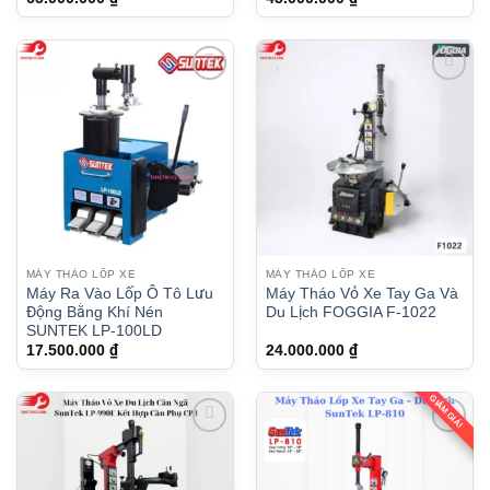
hạng
5
5 sao
MÁY THÁO LỐP XE
MÁY THÁO LỐP XE
Máy Ra Vào Lốp Ô Tô Lưu
Máy Tháo Vỏ Xe Tay Ga Và
Động Bằng Khí Nén
Du Lịch FOGGIA F-1022
SUNTEK LP-100LD
17.500.000
₫
24.000.000
₫
GIẢM GIÁ!