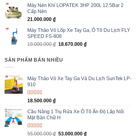
Máy Nén Khí LOPATEK 3HP 200L 12.5Bar 2
Cấp Nén
21.000.000
₫
Máy Tháo Vỏ Lốp Xe Tay Ga, Ô Tô Du Lịch FLY
SPEED FS-808
Giá
Giá
19.000.000
₫
18.670.000
₫
gốc
hiện
là:
tại
SẢN PHẨM BÁN NHIỀU
19.000.000 ₫.
là:
18.670.000 ₫.
Máy Tháo Vỏ Xe Tay Ga Và Du Lịch SunTek LP-
910
Được xếp
18.500.000
₫
hạng
5.00
5
sao
Cầu Nâng 1 Trụ Rửa Xe Ô Tô Ấn Độ Lắp Nổi
Mặt Bàn Chữ H
Được xếp
Giá
Giá
55.000.000
₫
53.000.000
₫