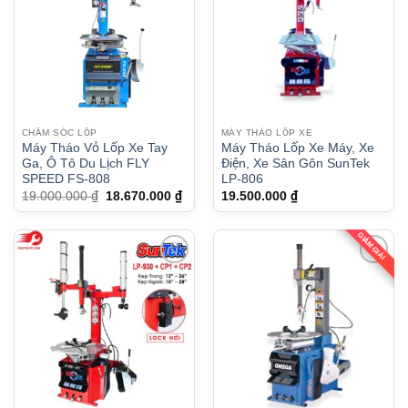
CHĂM SÓC LỐP
MÁY THÁO LỐP XE
Máy Tháo Vỏ Lốp Xe Tay
Máy Tháo Lốp Xe Máy, Xe
Ga, Ô Tô Du Lịch FLY
Điện, Xe Sân Gôn SunTek
SPEED FS-808
LP-806
Giá
Giá
19.000.000
₫
18.670.000
₫
19.500.000
₫
gốc
hiện
là:
tại
19.000.000 ₫.
là:
GIẢM GIÁ!
18.670.000 ₫.