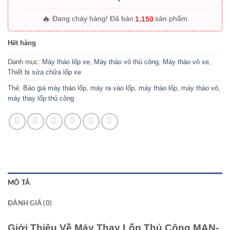
🔥
1.150
Đang cháy hàng! Đã bán
sản phẩm
Hết hàng
Danh mục:
Máy tháo lốp xe
,
Máy tháo vỏ thủ công
,
Máy tháo vỏ xe
,
Thiết bị sửa chữa lốp xe
Thẻ:
Báo giá máy tháo lốp
,
máy ra vào lốp
,
máy tháo lốp
,
máy tháo vỏ
,
máy thay lốp thủ công
MÔ TẢ
ĐÁNH GIÁ (0)
Giới Thiệu Về Máy Thay Lốp Thủ Công MAN-