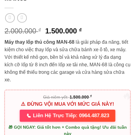
Giá
Giá
2.000.000
1.500.000
₫
₫
gốc
hiện
Máy thay lốp thủ công MAN-68
là giải pháp đa năng, tiết
là:
tại
kiệm cho việc thay lốp và sửa chữa bánh xe ô tô, xe máy.
2.000.000 ₫.
là:
Với thiết kế nhỏ gọn, bền bỉ và khả năng xử lý đa dạng
1.500.000 ₫.
kích cỡ lốp từ 8 inch đến lốp xe tải nhẹ, MAN-68 là công cụ
không thể thiếu trong các garage và cửa hàng sửa chữa
xe.
₫
Giá niêm yết:
1.500.000
⚠️ ĐỪNG VỘI MUA VỚI MỨC GIÁ NÀY!
📞
Liên Hệ Trực Tiếp: 0964.487.823
🎁 GỌI NGAY: Giá tốt hơn + Combo quà tặng! Ưu đãi tuần
này