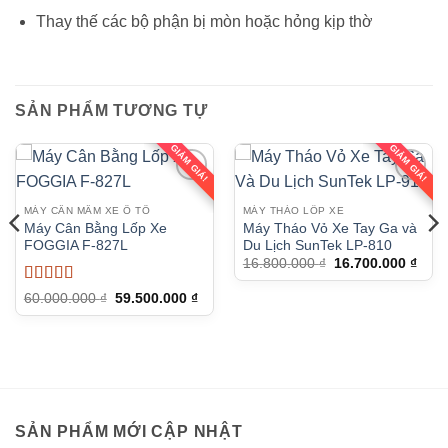
Thay thế các bộ phận bị mòn hoặc hỏng kịp thờ
SẢN PHẨM TƯƠNG TỰ
GIẢM GIÁ!
GIẢM GIÁ!
MÁY CÂN MÂM XE Ô TÔ
MÁY THÁO LỐP XE
Máy Cân Bằng Lốp Xe
Máy Tháo Vỏ Xe Tay Ga và
FOGGIA F-827L
Du Lịch SunTek LP-810
Giá
Giá
16.800.000
₫
16.700.000
₫
gốc
hiện
là:
tại
Được xếp
Giá
Giá
60.000.000
₫
59.500.000
₫
16.800.000 ₫.
là:
gốc
hiện
hạng
5
5 sao
16.7
là:
tại
60.000.000 ₫.
là:
n
59.500.000 ₫.
000.000 ₫.
SẢN PHẨM MỚI CẬP NHẬT