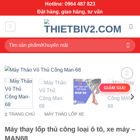
Bỏ
Hotline: 0964 487 823
qua
Đặt hàng, giao hàng, tư vấn
nội
dung
Tìm
kiếm:
GIẢM GIÁ!
TRANG CHỦ
-
MÁY THÁO LỐP XE
Máy thay lốp thủ công loại ô tô, xe máy –
MAN68