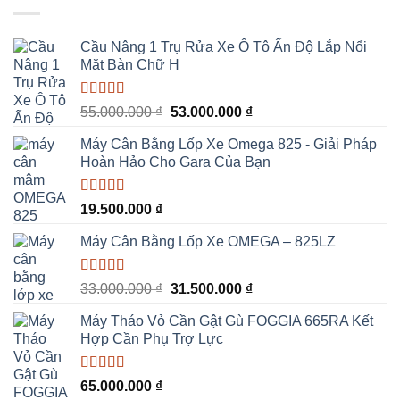
23.000.000 ₫.
là:
22.000.000 ₫.
Cầu Nâng 1 Trụ Rửa Xe Ô Tô Ấn Độ Lắp Nổi
Mặt Bàn Chữ H
Được xếp
Giá
Giá
55.000.000
₫
53.000.000
₫
hạng
5.00
5
gốc
hiện
sao
Máy Cân Bằng Lốp Xe Omega 825 - Giải Pháp
là:
tại
Hoàn Hảo Cho Gara Của Bạn
55.000.000 ₫.
là:
53.000.000 ₫.
Được xếp
19.500.000
₫
hạng
5.00
5
sao
Máy Cân Bằng Lốp Xe OMEGA – 825LZ
Được xếp
Giá
Giá
33.000.000
₫
31.500.000
₫
hạng
5.00
5
gốc
hiện
sao
Máy Tháo Vỏ Cần Gật Gù FOGGIA 665RA Kết
là:
tại
Hợp Cần Phụ Trợ Lực
33.000.000 ₫.
là:
31.500.000 ₫.
Được xếp
65.000.000
₫
hạng
5.00
5