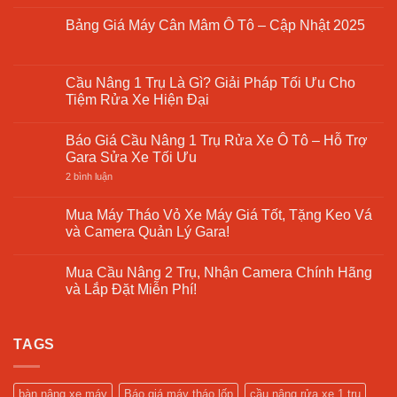
Cầu
bình
Nâng
luận
Bảng Giá Máy Cân Mâm Ô Tô – Cập Nhật 2025
2
ở
Trụ
Máy
Không
Giá
Ra
có
Rẻ
Vào
bình
–
Lốp
luận
Cầu Nâng 1 Trụ Là Gì? Giải Pháp Tối Ưu Cho
Giải
Giá
ở
Pháp
Tiệm Rửa Xe Hiện Đại
Rẻ
Bảng
Tối
7
Giá
Ưu
Không
Bí
Máy
Cho
có
Quyết
Cân
Báo Giá Cầu Nâng 1 Trụ Rửa Xe Ô Tô – Hỗ Trợ
Xưởng
bình
Lựa
Mâm
Sửa
luận
Gara Sửa Xe Tối Ưu
Chọn
Ô
Chữa
ở
Tô
Cầu
ở
2 bình luận
–
Nâng
Báo
Cập
1
Giá
Nhật
Trụ
Cầu
Mua Máy Tháo Vỏ Xe Máy Giá Tốt, Tặng Keo Vá
2025
Là
Nâng
và Camera Quản Lý Gara!
Gì?
1
Giải
Trụ
Không
Pháp
Rửa
có
Tối
Xe
Mua Cầu Nâng 2 Trụ, Nhận Camera Chính Hãng
bình
Ưu
Ô
luận
và Lắp Đặt Miễn Phí!
Cho
Tô
ở
Tiệm
–
Mua
Không
Rửa
Hỗ
Máy
có
Xe
Trợ
Tháo
bình
Hiện
Gara
Vỏ
TAGS
luận
Đại
Sửa
Xe
ở
Xe
Máy
Mua
Tối
Giá
Cầu
Ưu
Tốt,
Nâng
bàn nâng xe máy
Báo giá máy tháo lốp
cầu nâng rửa xe 1 trụ