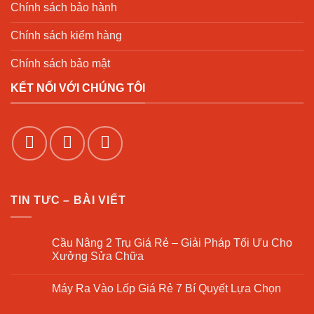
Chính sách bảo hành
Chính sách kiểm hàng
Chính sách bảo mật
KẾT NỐI VỚI CHÚNG TÔI
TIN TƯC – BÀI VIẾT
Cầu Nâng 2 Trụ Giá Rẻ – Giải Pháp Tối Ưu Cho
Xưởng Sửa Chữa
Không
có
Máy Ra Vào Lốp Giá Rẻ 7 Bí Quyết Lựa Chọn
bình
luận
Không
ở
có