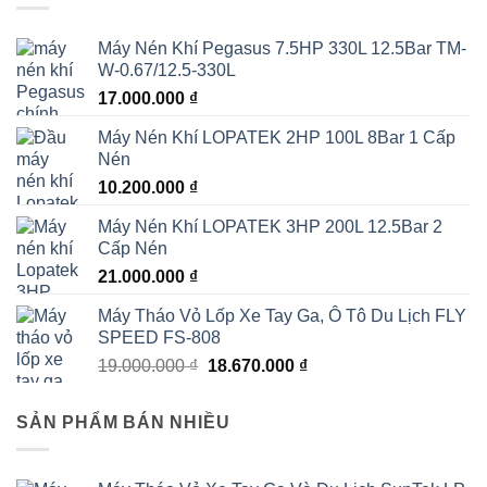
Máy Nén Khí Pegasus 7.5HP 330L 12.5Bar TM-
W-0.67/12.5-330L
17.000.000
₫
Máy Nén Khí LOPATEK 2HP 100L 8Bar 1 Cấp
Nén
10.200.000
₫
Máy Nén Khí LOPATEK 3HP 200L 12.5Bar 2
Cấp Nén
21.000.000
₫
Máy Tháo Vỏ Lốp Xe Tay Ga, Ô Tô Du Lịch FLY
SPEED FS-808
Giá
Giá
19.000.000
₫
18.670.000
₫
gốc
hiện
là:
tại
SẢN PHẨM BÁN NHIỀU
19.000.000 ₫.
là:
18.670.000 ₫.