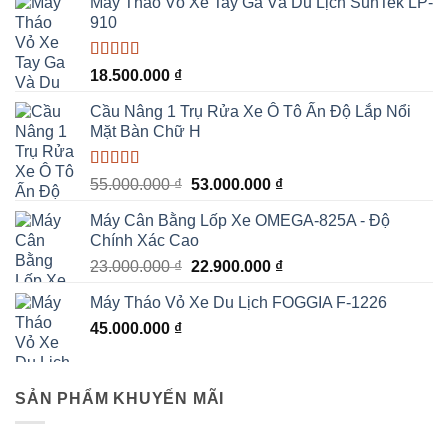
Máy Tháo Vỏ Xe Tay Ga Và Du Lịch SunTek LP-
910
Được xếp
18.500.000
₫
hạng
5.00
5
sao
Cầu Nâng 1 Trụ Rửa Xe Ô Tô Ấn Độ Lắp Nổi
Mặt Bàn Chữ H
Được xếp
Giá
Giá
55.000.000
₫
53.000.000
₫
hạng
5.00
5
gốc
hiện
sao
Máy Cân Bằng Lốp Xe OMEGA-825A - Độ
là:
tại
Chính Xác Cao
55.000.000 ₫.
là:
Giá
Giá
23.000.000
₫
22.900.000
₫
53.000.000 ₫.
gốc
hiện
Máy Tháo Vỏ Xe Du Lịch FOGGIA F-1226
là:
tại
45.000.000
₫
23.000.000 ₫.
là:
22.900.000 ₫.
SẢN PHẨM KHUYẾN MÃI