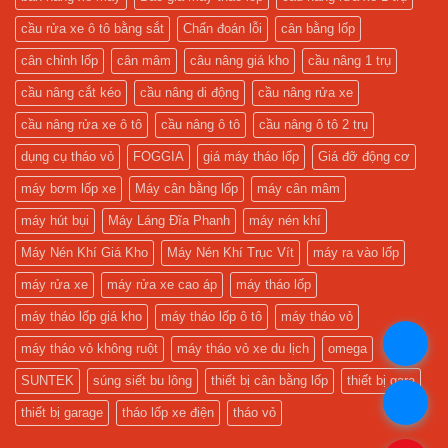
Tặng
2
Keo
Trụ,
cầu rửa xe ô tô bằng sắt
Chẩn đoán lỗi
cân bằng lốp
Vá
Nhận
và
Camera
Camera
Chính
cân chỉnh lốp
cân mâm
câu nâng giá kho
cầu nâng 1 trụ
Quản
Hãng
Lý
và
cầu nâng cắt kéo
cầu nâng di động
cầu nâng rửa xe
Gara!
Lắp
Đặt
Miễn
cầu nâng rửa xe ô tô
cầu nâng ô tô
cầu nâng ô tô 2 trụ
Phí!
dụng cụ tháo vỏ
FOGGIA
giá máy tháo lốp
Giá đỡ động cơ
máy bơm lốp xe
Máy cân bằng lốp
máy cân mâm
máy hút bụi
Máy Láng Đĩa Phanh
máy nén khí
Máy Nén Khí Giá Kho
Máy Nén Khí Trục Vít
máy ra vào lốp
máy rửa xe
máy rửa xe cao áp
máy tháo lốp
máy tháo lốp giá kho
máy tháo lốp ô tô
máy tháo vỏ
.
máy tháo vỏ không ruột
máy tháo vỏ xe du lịch
omega
SUNTEK
súng siết bu lông
thiết bị cân bằng lốp
thiết bị gara
.
thiết bị garage
tháo lốp xe điện
tháo vỏ