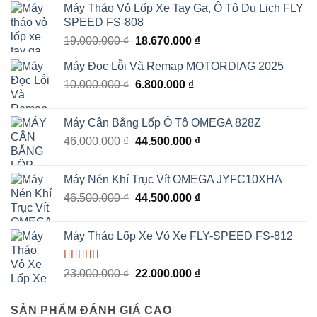
Máy Tháo Vỏ Lốp Xe Tay Ga, Ô Tô Du Lịch FLY
SPEED FS-808
Giá
Giá
19.000.000
₫
18.670.000
₫
gốc
hiện
Máy Đọc Lỗi Và Remap MOTORDIAG 2025
là:
tại
Giá
Giá
10.000.000
₫
19.000.000 ₫.
6.800.000
₫
là:
gốc
hiện
18.670.000 ₫.
là:
tại
Máy Cân Bằng Lốp Ô Tô OMEGA 828Z
10.000.000 ₫.
là:
Giá
Giá
46.000.000
₫
44.500.000
₫
6.800.000 ₫.
gốc
hiện
là:
tại
Máy Nén Khí Trục Vít OMEGA JYFC10XHA
46.000.000 ₫.
là:
Giá
Giá
46.500.000
₫
44.500.000
₫
44.500.000 ₫.
gốc
hiện
là:
tại
Máy Tháo Lốp Xe Vỏ Xe FLY-SPEED FS-812
46.500.000 ₫.
là:
44.500.000 ₫.
Được xếp
Giá
Giá
23.000.000
₫
22.000.000
₫
hạng
5.00
5
gốc
hiện
sao
là:
tại
SẢN PHẨM ĐÁNH GIÁ CAO