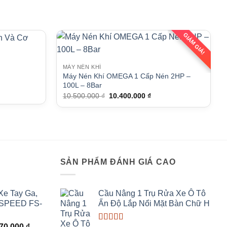
GIẢM GIÁ!
MÁY NÉN KHÍ
Máy Nén Khí OMEGA 1 Cấp Nén 2HP –
100L – 8Bar
Giá
Giá
10.500.000
₫
10.400.000
₫
gốc
hiện
là:
tại
10.500.000 ₫.
là:
10.400.000 ₫.
I
SẢN PHẨM ĐÁNH GIÁ CAO
Xe Tay Ga,
Cầu Nâng 1 Trụ Rửa Xe Ô Tô
 SPEED FS-
Ấn Độ Lắp Nổi Mặt Bàn Chữ H
Giá
670.000
₫