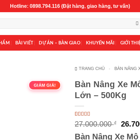
Hotline: 0898.794.116 (Đặt hàng, giao hàng, tư vấn)
PHẨM
BÀI VIẾT
DỰ ÁN – BÀN GIAO
KHUYẾN MÃI
GIỚI THI
TRANG CHỦ
-
BÀN NÂNG 
Bàn Nâng Xe M
GIẢM GIÁ!
Lớn – 500Kg
5
1
trên 5 dựa
Giá
27.000.000
26.7
₫
trên
đánh
gốc
giá
Bàn Nâng Xe Mô
là: