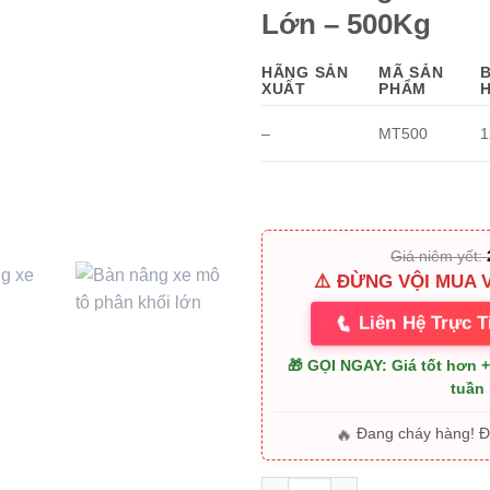
27.00
Lớn – 500Kg
HÃNG SẢN
MÃ SẢN
XUẤT
PHẨM
–
MT500
1
Giá niêm yết:
⚠️ ĐỪNG VỘI MUA 
📞
Liên Hệ Trực T
🎁 GỌI NGAY: Giá tốt hơn 
tuần
🔥
Đang cháy hàng! 
Bàn Nâng Xe Mô Tô Phân Khối