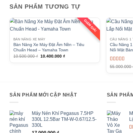
SẢN PHẨM TƯƠNG TỰ
GIẢM GIÁ!
BÀN NÂNG XE MÁY
CẦU NÂNG 1
Bàn Nâng Xe Máy Đặt Âm Nền – Tiêu
Cầu Nâng 1
Chuẩn Head – Yamaha Town
Nổi Mặt Bà
Giá
Giá
10.500.000
₫
10.400.000
₫
gốc
hiện
là:
tại
Được xếp
55.000.000
10.500.000 ₫.
là:
hạng
5
5 sa
10.400.000 ₫.
SẢN PHẨM MỚI CẬP NHẬT
SẢN PHẨM
Máy Nén Khí Pegasus 7.5HP
M
330L 12.5Bar TM-W-0.67/12.5-
L
330L
17.000.000
₫