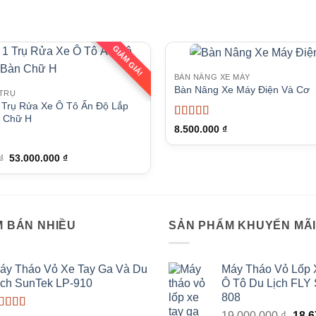
GIẢM GIÁ!
BÀN NÂNG XE MÁY
Bàn Nâng Xe Máy Điện Và Cơ
 TRỤ
 Trụ Rửa Xe Ô Tô Ấn Độ Lắp
n Chữ H
Được xếp
8.500.000
₫
hạng
5
5 sao
Giá
Giá
₫
53.000.000
₫
o
gốc
hiện
là:
tại
55.000.000 ₫.
là:
53.000.000 ₫.
 BÁN NHIỀU
SẢN PHẨM KHUYẾN MÃ
áy Tháo Vỏ Xe Tay Ga Và Du
Máy Tháo Vỏ Lốp 
ịch SunTek LP-910
Ô Tô Du Lịch FLY
808
Giá
19.000.000
₫
18.