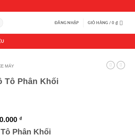
ĐĂNG NHẬP
GIỎ HÀNG /
0
₫
ỆU
XE MÁY
ô Tô Phân Khối
Giá
00.000
₫
hiện
 Tô Phân Khối
tại