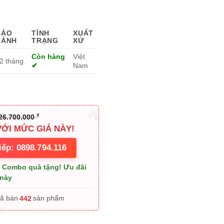
0.000 ₫.
là:
26.700.000 ₫.
BẢO
TÌNH
XUẤT
HÀNH
TRẠNG
XỨ
Còn hàng
Việt
2 tháng
✔
Nam
₫
26.700.000
VỚI MỨC GIÁ NÀY!
iếp: 0898.794.116
+ Combo quà tặng! Ưu đãi
 này
442
Đã bán
sản phẩm
 Lớn – 500Kg số lượng