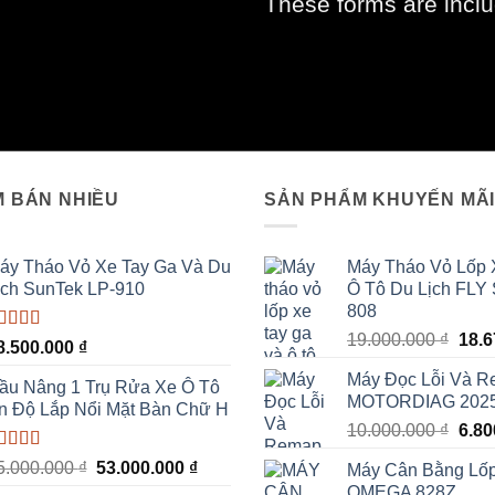
These forms are incl
 BÁN NHIỀU
SẢN PHẨM KHUYẾN MÃ
áy Tháo Vỏ Xe Tay Ga Và Du
Máy Tháo Vỏ Lốp 
ịch SunTek LP-910
Ô Tô Du Lịch FLY
808
Giá
19.000.000
₫
18.
ược xếp
8.500.000
₫
ạng
5.00
5
gốc
ao
Máy Đọc Lỗi Và 
là:
ầu Nâng 1 Trụ Rửa Xe Ô Tô
MOTORDIAG 202
19.0
n Độ Lắp Nổi Mặt Bàn Chữ H
Giá
10.000.000
₫
6.8
gốc
ược xếp
Giá
Giá
5.000.000
₫
53.000.000
₫
Máy Cân Bằng Lố
là:
ạng
5.00
5
gốc
hiện
OMEGA 828Z