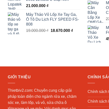
s
M
21.000.000
₫
O
C
Máy Tháo Vỏ Lốp Xe Tay Ga,
2
Ô Tô Du Lịch FLY SPEED FS-
808
M
Giá
Giá
19.000.000
₫
18.670.000
₫
F
gốc
hiện
4
là:
tại
19.000.000 ₫.
là:
18.670.000 ₫.
GIỚI THIỆU
CHÍNH S
Thietbiv2.com:
Chuyên cung cấp giải
Chính sách 
pháp toàn diện cho ngành rửa xe, chăm
Chính sách 
sóc xe, làm lốp, vá vỏ, sửa chữa ô
tô/garage và xe máy. Với danh mục sản