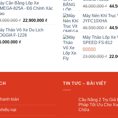
10.0
ao
áy Cân Bằng Lốp Xe
là:
tại
Giá
46.000.000
₫
44.
MEGA-825A - Độ Chính Xác
55.000.000 ₫.
là:
gốc
ao
53.000.000 ₫.
Máy Nén Khí Trục
là:
Giá
Giá
3.000.000
₫
22.900.000
₫
JYFC10XHA
46.0
gốc
hiện
Giá
46.500.000
₫
44.
áy Tháo Vỏ Xe Du Lịch
là:
tại
gốc
OGGIA F-1226
23.000.000 ₫.
là:
Máy Tháo Lốp Xe 
là:
5.000.000
₫
22.900.000 ₫.
SPEED FS-812
46.5
Được xếp
Giá
23.000.000
₫
22.
hạng
5.00
5
gốc
sao
là:
23.0
ÁCH
TIN TƯC – BÀI VIẾT
thanh toán
Cầu Nâng 2 Trụ Giá 
Pháp Tối Ưu Cho X
khiếu nại
Chữa
Không