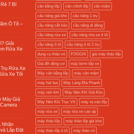
Rẻ 7 Bí
cân bằng lốp
cân chỉnh lốp
cân mâm
câu nâng giá kho
cầu nâng 1 trụ
Mâm Ô Tô –
cầu nâng cắt kéo
cầu nâng di động
cầu nâng rửa xe
cầu nâng rửa xe ô tô
ì? Giải
cầu nâng ô tô
cầu nâng ô tô 2 trụ
ệm Rửa Xe
dụng cụ tháo vỏ
FOGGIA
giá máy tháo lốp
Giá đỡ động cơ
máy bơm lốp xe
 Trụ Rửa Xe
Máy cân bằng lốp
máy cân mâm
Sửa Xe Tối
máy hút bụi
Máy Láng Đĩa Phanh
máy nén khí
Máy Nén Khí Giá Kho
e Máy Giá
Máy Nén Khí Trục Vít
máy ra vào lốp
à Camera
máy rửa xe
máy rửa xe cao áp
máy tháo lốp
máy tháo lốp giá kho
, Nhận
và Lắp Đặt
máy tháo lốp ô tô
máy tháo vỏ