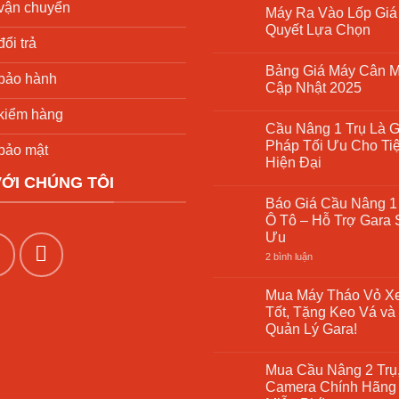
có
vận chuyển
Máy Ra Vào Lốp Giá 
bình
luận
Quyết Lựa Chọn
ở
ổi trả
Cầu
Không
Nâng
có
Bảng Giá Máy Cân 
2
bình
bảo hành
Trụ
luận
Cập Nhật 2025
Giá
ở
Rẻ
Máy
Không
kiểm hàng
–
Ra
có
Cầu Nâng 1 Trụ Là G
Giải
Vào
bình
Pháp
Lốp
luận
Pháp Tối Ưu Cho Ti
bảo mật
Tối
Giá
ở
Hiện Đại
Ưu
Rẻ
Bảng
Cho
7
Giá
VỚI CHÚNG TÔI
Không
Xưởng
Bí
Máy
có
Sửa
Quyết
Cân
Báo Giá Cầu Nâng 1
bình
Chữa
Lựa
Mâm
luận
Ô Tô – Hỗ Trợ Gara 
Chọn
Ô
ở
Tô
Ưu
Cầu
–
Nâng
Cập
ở
2 bình luận
1
Nhật
Báo
Trụ
2025
Giá
Là
Cầu
Mua Máy Tháo Vỏ X
Gì?
Nâng
Giải
Tốt, Tặng Keo Vá v
1
Pháp
Trụ
Quản Lý Gara!
Tối
Rửa
Ưu
Không
Xe
Cho
có
Ô
Tiệm
Mua Cầu Nâng 2 Trụ
bình
Tô
Rửa
luận
–
Camera Chính Hãng 
Xe
ở
Hỗ