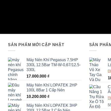
SẢN PHẨM MỚI CẬP NHẬT
SẢN PHẨM
Máy Nén Khí Pegasus 7.5HP
M
330L 12.5Bar TM-W-0.67/12.5-
L
330L
17.000.000
₫
Đ
1
h
Máy Nén Khí LOPATEK 2HP
s
C
100L 8Bar 1 Cấp Nén
Ấ
10.200.000
₫
Đ
5
Máy Nén Khí LOPATEK 3HP
h
200L 12.5Bar 2 Cấp Nén