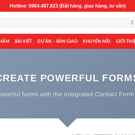
Hotline: 0964.487.823 (Đặt hàng, giao hàng, tư vấn)
PHẨM
BÀI VIẾT
DỰ ÁN – BÀN GIAO
KHUYẾN MÃI
GIỚI THI
CREATE POWERFUL FORM
owerful forms with the integrated Contact Form 