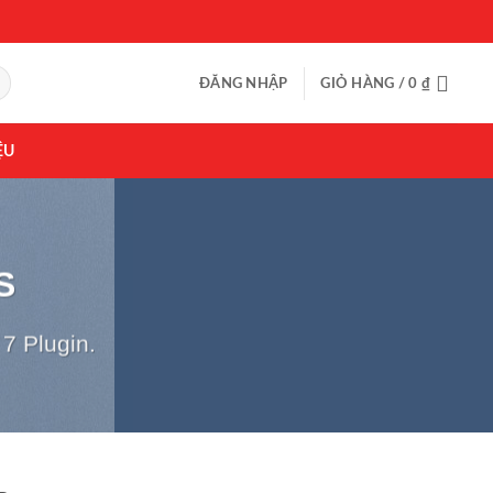
ĐĂNG NHẬP
GIỎ HÀNG /
0
₫
ỆU
S
7 Plugin.