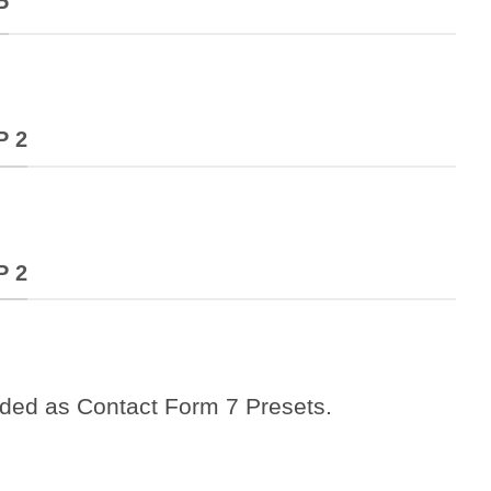
P
P 2
P 2
uded as Contact Form 7 Presets.