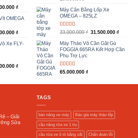
00.000 ₫.
là:
hạng
5.00
5
Giá
500.000
₫
6.800.000 ₫.
sao
Máy Cân Bằng Lốp Xe
hiện
OMEGA – 825LZ
 Vít OMEGA
tại
00.000 ₫.
là:
Được xếp
Giá
Giá
Giá
33.000.000
₫
31.500.000
₫
500.000
₫
44.500.000 ₫.
hạng
5.00
5
gốc
hiện
hiện
sao
Máy Tháo Vỏ Cần Gật Gù
Vỏ Xe FLY-
là:
tại
tại
FOGGIA 665RA Kết Hợp Cần
33.000.000 ₫.
là:
00.000 ₫.
là:
Phụ Trợ Lực
31.500.0
44.500.000 ₫.
Giá
000.000
₫
Được xếp
65.000.000
₫
hiện
hạng
5.00
5
tại
sao
00.000 ₫.
là:
22.000.000 ₫.
TAGS
bàn nâng xe máy
Báo giá máy tháo lốp
Rẻ – Giải
ưởng Sửa
cầu nâng rửa xe 1 trụ
cầu rửa xe ô tô bằng sắt
Chẩn đoán lỗi