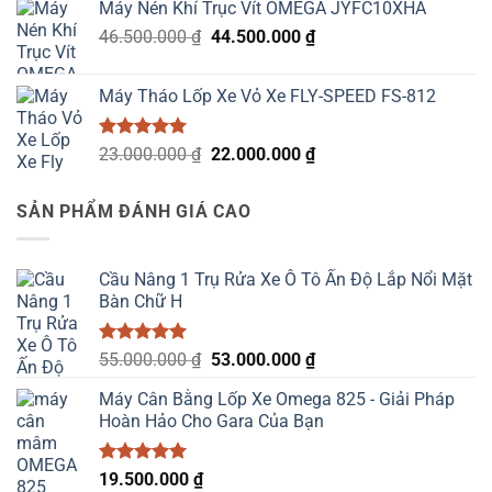
Máy Nén Khí Trục Vít OMEGA JYFC10XHA
46.000.000 ₫.
là:
Giá
Giá
46.500.000
₫
44.500.000
₫
44.500.000 ₫.
gốc
hiện
là:
tại
Máy Tháo Lốp Xe Vỏ Xe FLY-SPEED FS-812
46.500.000 ₫.
là:
44.500.000 ₫.
Được xếp
Giá
Giá
23.000.000
₫
22.000.000
₫
hạng
5.00
gốc
hiện
5 sao
là:
tại
SẢN PHẨM ĐÁNH GIÁ CAO
23.000.000 ₫.
là:
22.000.000 ₫.
Cầu Nâng 1 Trụ Rửa Xe Ô Tô Ấn Độ Lắp Nổi Mặt
Bàn Chữ H
Được xếp
Giá
Giá
55.000.000
₫
53.000.000
₫
hạng
5.00
gốc
hiện
5 sao
Máy Cân Bằng Lốp Xe Omega 825 - Giải Pháp
là:
tại
Hoàn Hảo Cho Gara Của Bạn
55.000.000 ₫.
là:
53.000.000 ₫.
Được xếp
19.500.000
₫