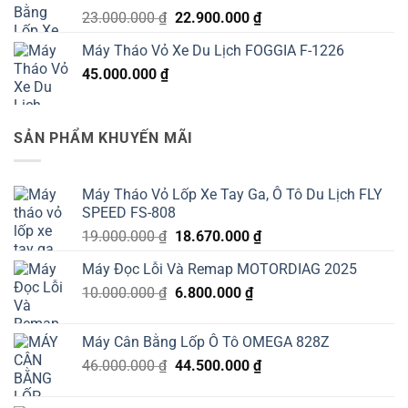
Giá
Giá
23.000.000
₫
22.900.000
₫
53.000.000 ₫.
gốc
hiện
Máy Tháo Vỏ Xe Du Lịch FOGGIA F-1226
là:
tại
45.000.000
₫
23.000.000 ₫.
là:
22.900.000 ₫.
SẢN PHẨM KHUYẾN MÃI
Máy Tháo Vỏ Lốp Xe Tay Ga, Ô Tô Du Lịch FLY
SPEED FS-808
Giá
Giá
19.000.000
₫
18.670.000
₫
gốc
hiện
Máy Đọc Lỗi Và Remap MOTORDIAG 2025
là:
tại
Giá
Giá
10.000.000
₫
19.000.000 ₫.
6.800.000
₫
là:
gốc
hiện
18.670.000 ₫.
là:
tại
Máy Cân Bằng Lốp Ô Tô OMEGA 828Z
10.000.000 ₫.
là:
Giá
Giá
46.000.000
₫
44.500.000
₫
6.800.000 ₫.
gốc
hiện
là:
tại