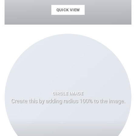
QUICK VIEW
CIRCLE IMAGE
Create this by adding radius 100% to the image.