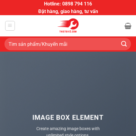
Bỏ
Hotline: 0898 794 116
qua
Đặt hàng, giao hàng, tư vấn
nội
dung
Tìm
kiếm:
IMAGE BOX ELEMENT
Create amazing image boxes with
unlimited style options.