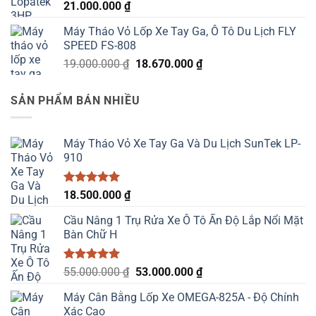
21.000.000
₫
Máy Tháo Vỏ Lốp Xe Tay Ga, Ô Tô Du Lịch FLY
SPEED FS-808
Giá
Giá
19.000.000
₫
18.670.000
₫
gốc
hiện
là:
tại
SẢN PHẨM BÁN NHIỀU
19.000.000 ₫.
là:
18.670.000 ₫.
Máy Tháo Vỏ Xe Tay Ga Và Du Lịch SunTek LP-
910
Được xếp
18.500.000
₫
hạng
5.00
5 sao
Cầu Nâng 1 Trụ Rửa Xe Ô Tô Ấn Độ Lắp Nổi Mặt
Bàn Chữ H
Được xếp
Giá
Giá
55.000.000
₫
53.000.000
₫
hạng
5.00
gốc
hiện
5 sao
Máy Cân Bằng Lốp Xe OMEGA-825A - Độ Chính
là:
tại
Xác Cao
55.000.000 ₫.
là: