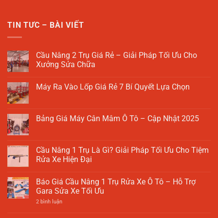
TIN TƯC – BÀI VIẾT
Cầu Nâng 2 Trụ Giá Rẻ – Giải Pháp Tối Ưu Cho
Xưởng Sửa Chữa
Không
có
Máy Ra Vào Lốp Giá Rẻ 7 Bí Quyết Lựa Chọn
bình
luận
Không
ở
có
Cầu
bình
Nâng
luận
Bảng Giá Máy Cân Mâm Ô Tô – Cập Nhật 2025
2
ở
Trụ
Máy
Không
Giá
Ra
có
Rẻ
Vào
bình
–
Lốp
luận
Cầu Nâng 1 Trụ Là Gì? Giải Pháp Tối Ưu Cho Tiệm
Giải
Giá
ở
Pháp
Rửa Xe Hiện Đại
Rẻ
Bảng
Tối
7
Giá
Ưu
Không
Bí
Máy
Cho
có
Quyết
Cân
Báo Giá Cầu Nâng 1 Trụ Rửa Xe Ô Tô – Hỗ Trợ
Xưởng
bình
Lựa
Mâm
Sửa
luận
Gara Sửa Xe Tối Ưu
Chọn
Ô
Chữa
ở
Tô
Cầu
ở
2 bình luận
–
Nâng
Báo
Cập
1
Giá
Nhật