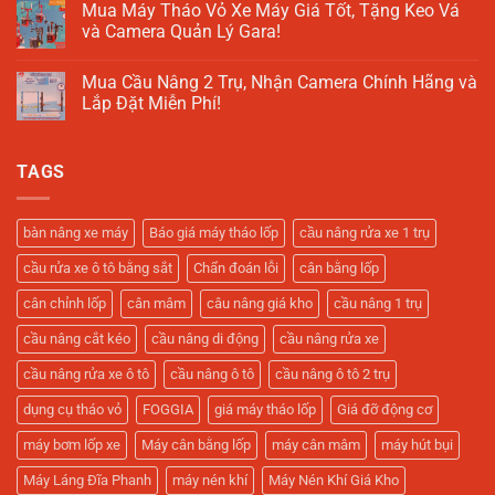
Trụ
Cầu
Mua Máy Tháo Vỏ Xe Máy Giá Tốt, Tặng Keo Vá
2025
Là
Nâng
và Camera Quản Lý Gara!
Gì?
1
Giải
Trụ
Không
Pháp
Rửa
có
Tối
Xe
Mua Cầu Nâng 2 Trụ, Nhận Camera Chính Hãng và
bình
Ưu
Ô
luận
Lắp Đặt Miễn Phí!
Cho
Tô
ở
Tiệm
–
Mua
Không
Rửa
Hỗ
Máy
có
Xe
Trợ
Tháo
bình
Hiện
Gara
TAGS
Vỏ
luận
Đại
Sửa
Xe
ở
Xe
Máy
Mua
Tối
Giá
Cầu
Ưu
Tốt,
Nâng
bàn nâng xe máy
Báo giá máy tháo lốp
cầu nâng rửa xe 1 trụ
Tặng
2
Keo
Trụ,
cầu rửa xe ô tô bằng sắt
Chẩn đoán lỗi
cân bằng lốp
Vá
Nhận
và
Camera
Camera
Chính
cân chỉnh lốp
cân mâm
câu nâng giá kho
cầu nâng 1 trụ
Quản
Hãng
Lý
và
cầu nâng cắt kéo
cầu nâng di động
cầu nâng rửa xe
Gara!
Lắp
Đặt
Miễn
cầu nâng rửa xe ô tô
cầu nâng ô tô
cầu nâng ô tô 2 trụ
Phí!
dụng cụ tháo vỏ
FOGGIA
giá máy tháo lốp
Giá đỡ động cơ
máy bơm lốp xe
Máy cân bằng lốp
máy cân mâm
máy hút bụi
Máy Láng Đĩa Phanh
máy nén khí
Máy Nén Khí Giá Kho