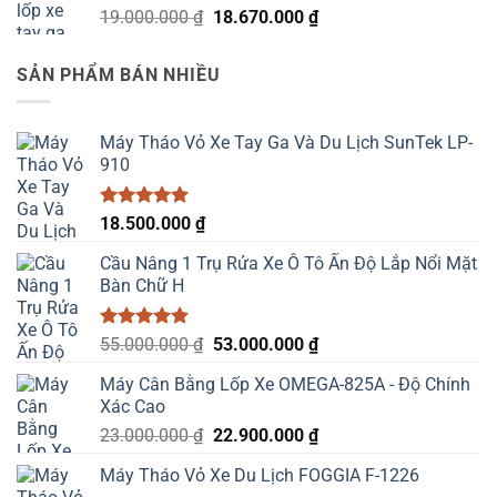
Giá
Giá
19.000.000
₫
18.670.000
₫
gốc
hiện
là:
tại
SẢN PHẨM BÁN NHIỀU
19.000.000 ₫.
là:
18.670.000 ₫.
Máy Tháo Vỏ Xe Tay Ga Và Du Lịch SunTek LP-
910
Được xếp
18.500.000
₫
hạng
5.00
5 sao
Cầu Nâng 1 Trụ Rửa Xe Ô Tô Ấn Độ Lắp Nổi Mặt
Bàn Chữ H
Được xếp
Giá
Giá
55.000.000
₫
53.000.000
₫
hạng
5.00
gốc
hiện
5 sao
Máy Cân Bằng Lốp Xe OMEGA-825A - Độ Chính
là:
tại
Xác Cao
55.000.000 ₫.
là:
Giá
Giá
23.000.000
₫
22.900.000
₫
53.000.000 ₫.
gốc
hiện
Máy Tháo Vỏ Xe Du Lịch FOGGIA F-1226
là:
tại