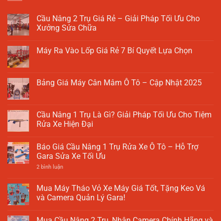
Cầu Nâng 2 Trụ Giá Rẻ – Giải Pháp Tối Ưu Cho
Xưởng Sửa Chữa
Không
có
Máy Ra Vào Lốp Giá Rẻ 7 Bí Quyết Lựa Chọn
bình
luận
Không
ở
có
Cầu
bình
Nâng
luận
Bảng Giá Máy Cân Mâm Ô Tô – Cập Nhật 2025
2
ở
Trụ
Máy
Không
Giá
Ra
có
Rẻ
Vào
bình
–
Lốp
luận
Cầu Nâng 1 Trụ Là Gì? Giải Pháp Tối Ưu Cho Tiệm
Giải
Giá
ở
Pháp
Rửa Xe Hiện Đại
Rẻ
Bảng
Tối
7
Giá
Ưu
Không
Bí
Máy
Cho
có
Quyết
Cân
Báo Giá Cầu Nâng 1 Trụ Rửa Xe Ô Tô – Hỗ Trợ
Xưởng
bình
Lựa
Mâm
Sửa
luận
Gara Sửa Xe Tối Ưu
Chọn
Ô
Chữa
ở
Tô
Cầu
ở
2 bình luận
–
Nâng
Báo
Cập
1
Giá
Nhật
Trụ
Cầu
Mua Máy Tháo Vỏ Xe Máy Giá Tốt, Tặng Keo Vá
2025
Là
Nâng
và Camera Quản Lý Gara!
Gì?
1
Giải
Trụ
Không
Pháp
Rửa
có
Tối
Xe
Mua Cầu Nâng 2 Trụ, Nhận Camera Chính Hãng và
bình