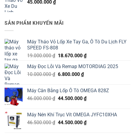
45.000.000
₫
23.000.000 ₫.
là:
22.900.000 ₫.
SẢN PHẨM KHUYẾN MÃI
Máy Tháo Vỏ Lốp Xe Tay Ga, Ô Tô Du Lịch FLY
SPEED FS-808
Giá
Giá
19.000.000
₫
18.670.000
₫
gốc
hiện
Máy Đọc Lỗi Và Remap MOTORDIAG 2025
là:
tại
Giá
Giá
10.000.000
₫
19.000.000 ₫.
6.800.000
₫
là:
gốc
hiện
18.670.000 ₫.
là:
tại
Máy Cân Bằng Lốp Ô Tô OMEGA 828Z
10.000.000 ₫.
là:
Giá
Giá
46.000.000
₫
44.500.000
₫
6.800.000 ₫.
gốc
hiện
là:
tại
Máy Nén Khí Trục Vít OMEGA JYFC10XHA
46.000.000 ₫.
là:
Giá
Giá
46.500.000
₫
44.500.000
₫
44.500.000 ₫.
gốc
hiện
là:
tại