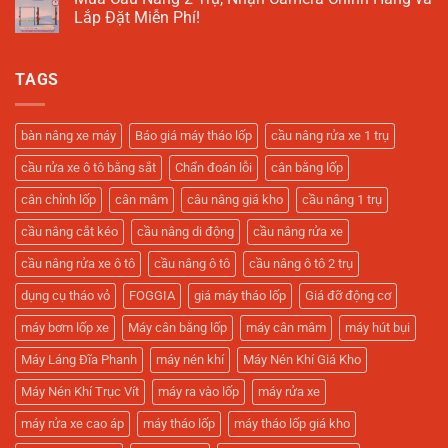
Ưu
Ô
luận
Lắp Đặt Miễn Phí!
Cho
Tô
ở
Tiệm
–
Mua
Không
Rửa
Hỗ
Máy
có
Xe
Trợ
Tháo
bình
Hiện
Gara
TAGS
Vỏ
luận
Đại
Sửa
Xe
ở
Xe
Máy
Mua
Tối
Giá
Cầu
Ưu
Tốt,
Nâng
bàn nâng xe máy
Báo giá máy tháo lốp
cầu nâng rửa xe 1 trụ
Tặng
2
Keo
Trụ,
cầu rửa xe ô tô bằng sắt
Chẩn đoán lỗi
cân bằng lốp
Vá
Nhận
và
Camera
Camera
Chính
cân chỉnh lốp
cân mâm
câu nâng giá kho
cầu nâng 1 trụ
Quản
Hãng
Lý
và
cầu nâng cắt kéo
cầu nâng di động
cầu nâng rửa xe
Gara!
Lắp
Đặt
Miễn
cầu nâng rửa xe ô tô
cầu nâng ô tô
cầu nâng ô tô 2 trụ
Phí!
dụng cụ tháo vỏ
FOGGIA
giá máy tháo lốp
Giá đỡ động cơ
máy bơm lốp xe
Máy cân bằng lốp
máy cân mâm
máy hút bụi
Máy Láng Đĩa Phanh
máy nén khí
Máy Nén Khí Giá Kho
Máy Nén Khí Trục Vít
máy ra vào lốp
máy rửa xe
máy rửa xe cao áp
máy tháo lốp
máy tháo lốp giá kho