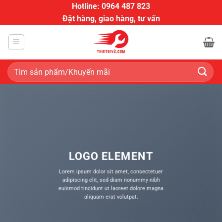
Bỏ
Hotline: 0964 487 823
qua
Đặt hàng, giao hàng, tư vấn
nội
dung
Tìm
kiếm:
LOGO ELEMENT
Lorem ipsum dolor sit amet, consectetuer
adipiscing elit, sed diam nonummy nibh
euismod tincidunt ut laoreet dolore magna
aliquam erat volutpat.