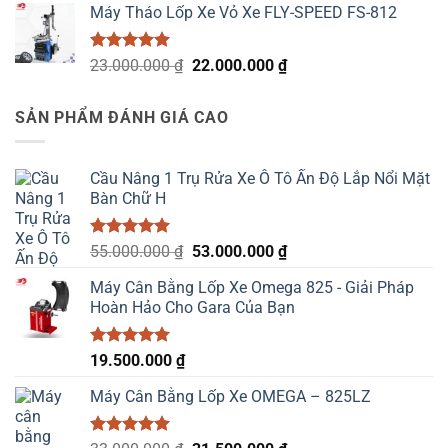
Máy Tháo Lốp Xe Vỏ Xe FLY-SPEED FS-812
46.500.000 ₫.
là:
44.500.000 ₫.
Được xếp
Giá
Giá
23.000.000
₫
22.000.000
₫
hạng
5.00
gốc
hiện
5 sao
là:
tại
SẢN PHẨM ĐÁNH GIÁ CAO
23.000.000 ₫.
là:
22.000.000 ₫.
Cầu Nâng 1 Trụ Rửa Xe Ô Tô Ấn Độ Lắp Nổi Mặt
Bàn Chữ H
Được xếp
Giá
Giá
55.000.000
₫
53.000.000
₫
hạng
5.00
gốc
hiện
5 sao
Máy Cân Bằng Lốp Xe Omega 825 - Giải Pháp
là:
tại
Hoàn Hảo Cho Gara Của Bạn
55.000.000 ₫.
là:
53.000.000 ₫.
Được xếp
19.500.000
₫
hạng
5.00
5 sao
Máy Cân Bằng Lốp Xe OMEGA – 825LZ
Được xếp