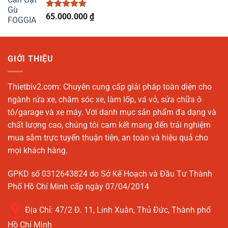
31.500.000 ₫.
Được xếp
65.000.000
₫
hạng
5.00
5 sao
GIỚI THIỆU
Thietbiv2.com:
Chuyên cung cấp giải pháp toàn diện cho
ngành rửa xe, chăm sóc xe, làm lốp, vá vỏ, sửa chữa ô
tô/garage và xe máy. Với danh mục sản phẩm đa dạng và
chất lượng cao, chúng tôi cam kết mang đến trải nghiệm
mua sắm trực tuyến thuận tiện, an toàn và hiệu quả cho
mọi khách hàng.
GPKD số 0312643824 do Sở Kế Hoạch và Đầu Tư Thành
Phố Hồ Chí Minh cấp ngày 07/04/2014
Địa Chỉ:
47/2 Đ. 11, Linh Xuân, Thủ Đức, Thành phố
Hồ Chí Minh