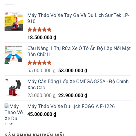
18.670.000 ₫.
Máy Tháo Vỏ Xe Tay Ga Và Du Lịch SunTek LP-
910
Được xếp
18.500.000
₫
hạng
5.00
5 sao
Cầu Nâng 1 Trụ Rửa Xe Ô Tô Ấn Độ Lắp Nổi Mặt
Bàn Chữ H
Được xếp
Giá
Giá
55.000.000
₫
53.000.000
₫
hạng
5.00
gốc
hiện
5 sao
Máy Cân Bằng Lốp Xe OMEGA-825A - Độ Chính
là:
tại
Xác Cao
55.000.000 ₫.
là:
Giá
Giá
23.000.000
₫
22.900.000
₫
53.000.000 ₫.
gốc
hiện
Máy Tháo Vỏ Xe Du Lịch FOGGIA F-1226
là:
tại
45.000.000
₫
23.000.000 ₫.
là:
22.900.000 ₫.
SẢN PHẨM KHUYẾN MÃI