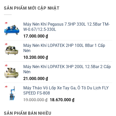
SẢN PHẨM MỚI CẬP NHẬT
Máy Nén Khí Pegasus 7.5HP 330L 12.5Bar TM-
W-0.67/12.5-330L
17.000.000
₫
Máy Nén Khí LOPATEK 2HP 100L 8Bar 1 Cấp
Nén
10.200.000
₫
Máy Nén Khí LOPATEK 3HP 200L 12.5Bar 2 Cấp
Nén
21.000.000
₫
Máy Tháo Vỏ Lốp Xe Tay Ga, Ô Tô Du Lịch FLY
SPEED FS-808
Giá
Giá
19.000.000
₫
18.670.000
₫
gốc
hiện
là:
tại
SẢN PHẨM BÁN NHIỀU
19.000.000 ₫.
là: