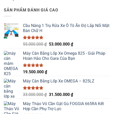
hạng
5.00
gốc
hiện
5 sao
là:
tại
SẢN PHẨM ĐÁNH GIÁ CAO
23.000.000 ₫.
là:
22.000.000 ₫.
Cầu Nâng 1 Trụ Rửa Xe Ô Tô Ấn Độ Lắp Nổi Mặt
Bàn Chữ H
Được xếp
Giá
Giá
55.000.000
₫
53.000.000
₫
hạng
5.00
gốc
hiện
5 sao
Máy Cân Bằng Lốp Xe Omega 825 - Giải Pháp
là:
tại
Hoàn Hảo Cho Gara Của Bạn
55.000.000 ₫.
là:
53.000.000 ₫.
Được xếp
19.500.000
₫
hạng
5.00
5 sao
Máy Cân Bằng Lốp Xe OMEGA – 825LZ
Được xếp
Giá
Giá
33.000.000
₫
31.500.000
₫
hạng
5.00
gốc
hiện
5 sao
Máy Tháo Vỏ Cần Gật Gù FOGGIA 665RA Kết
là:
tại
Hợp Cần Phụ Trợ Lực
33.000.000 ₫.
là: