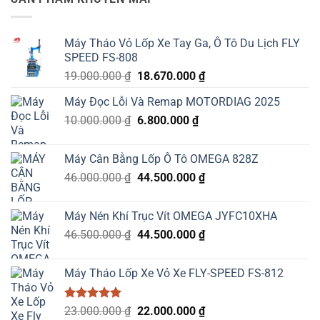
Máy Tháo Vỏ Lốp Xe Tay Ga, Ô Tô Du Lịch FLY
SPEED FS-808
Giá
Giá
19.000.000
₫
18.670.000
₫
gốc
hiện
Máy Đọc Lỗi Và Remap MOTORDIAG 2025
là:
tại
Giá
Giá
10.000.000
₫
19.000.000 ₫.
6.800.000
₫
là:
gốc
hiện
18.670.000 ₫.
là:
tại
Máy Cân Bằng Lốp Ô Tô OMEGA 828Z
10.000.000 ₫.
là:
Giá
Giá
46.000.000
₫
44.500.000
₫
6.800.000 ₫.
gốc
hiện
là:
tại
Máy Nén Khí Trục Vít OMEGA JYFC10XHA
46.000.000 ₫.
là:
Giá
Giá
46.500.000
₫
44.500.000
₫
44.500.000 ₫.
gốc
hiện
là:
tại
Máy Tháo Lốp Xe Vỏ Xe FLY-SPEED FS-812
46.500.000 ₫.
là:
44.500.000 ₫.
Được xếp
Giá
Giá
23.000.000
₫
22.000.000
₫