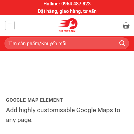
Bỏ
Hotline: 0964 487 823
qua
Đặt hàng, giao hàng, tư vấn
nội
dung
Tìm
kiếm:
GOOGLE MAP ELEMENT
Add highly customisable Google Maps to
any page.