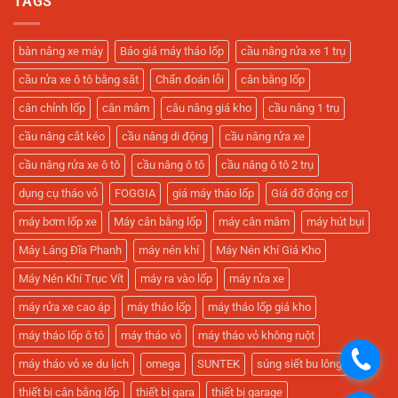
TAGS
Đại
Sửa
Xe
ở
Xe
Máy
Mua
Tối
Giá
Cầu
Ưu
Tốt,
Nâng
bàn nâng xe máy
Báo giá máy tháo lốp
cầu nâng rửa xe 1 trụ
Tặng
2
Keo
Trụ,
cầu rửa xe ô tô bằng sắt
Chẩn đoán lỗi
cân bằng lốp
Vá
Nhận
và
Camera
Camera
Chính
cân chỉnh lốp
cân mâm
câu nâng giá kho
cầu nâng 1 trụ
Quản
Hãng
Lý
và
cầu nâng cắt kéo
cầu nâng di động
cầu nâng rửa xe
Gara!
Lắp
Đặt
Miễn
cầu nâng rửa xe ô tô
cầu nâng ô tô
cầu nâng ô tô 2 trụ
Phí!
dụng cụ tháo vỏ
FOGGIA
giá máy tháo lốp
Giá đỡ động cơ
máy bơm lốp xe
Máy cân bằng lốp
máy cân mâm
máy hút bụi
Máy Láng Đĩa Phanh
máy nén khí
Máy Nén Khí Giá Kho
Máy Nén Khí Trục Vít
máy ra vào lốp
máy rửa xe
máy rửa xe cao áp
máy tháo lốp
máy tháo lốp giá kho
máy tháo lốp ô tô
máy tháo vỏ
máy tháo vỏ không ruột
.
máy tháo vỏ xe du lịch
omega
SUNTEK
súng siết bu lông
thiết bị cân bằng lốp
thiết bị gara
thiết bị garage