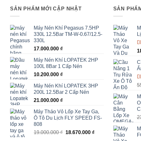
SẢN PHẨM MỚI CẬP NHẬT
SẢN PHẨM
Máy Nén Khí Pegasus 7.5HP
M
330L 12.5Bar TM-W-0.67/12.5-
L
330L
17.000.000
₫
Đ
1
h
Máy Nén Khí LOPATEK 2HP
s
C
100L 8Bar 1 Cấp Nén
Ấ
10.200.000
₫
Đ
5
Máy Nén Khí LOPATEK 3HP
h
200L 12.5Bar 2 Cấp Nén
s
M
21.000.000
₫
O
C
Máy Tháo Vỏ Lốp Xe Tay Ga,
2
Ô Tô Du Lịch FLY SPEED FS-
808
M
Giá
Giá
19.000.000
₫
18.670.000
₫
F
gốc
hiện