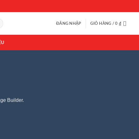
ĐĂNG NHẬP
GIỎ HÀNG /
0
₫
ỆU
ge Builder.