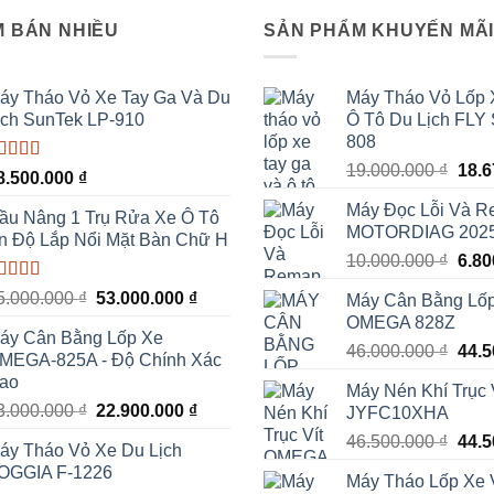
 BÁN NHIỀU
SẢN PHẨM KHUYẾN MÃ
áy Tháo Vỏ Xe Tay Ga Và Du
Máy Tháo Vỏ Lốp 
ịch SunTek LP-910
Ô Tô Du Lịch FLY
808
Giá
19.000.000
₫
18.
ược xếp
8.500.000
₫
ạng
5.00
5
gốc
ao
Máy Đọc Lỗi Và 
là:
ầu Nâng 1 Trụ Rửa Xe Ô Tô
MOTORDIAG 202
19.0
n Độ Lắp Nổi Mặt Bàn Chữ H
Giá
10.000.000
₫
6.8
gốc
ược xếp
Giá
Giá
5.000.000
₫
53.000.000
₫
Máy Cân Bằng Lố
là:
ạng
5.00
5
gốc
hiện
OMEGA 828Z
10.0
ao
áy Cân Bằng Lốp Xe
là:
tại
Giá
46.000.000
₫
44.
MEGA-825A - Độ Chính Xác
55.000.000 ₫.
là:
gốc
ao
53.000.000 ₫.
Máy Nén Khí Trục
là:
Giá
Giá
3.000.000
₫
22.900.000
₫
JYFC10XHA
46.0
gốc
hiện
Giá
46.500.000
₫
44.
áy Tháo Vỏ Xe Du Lịch
là:
tại
gốc
OGGIA F-1226
23.000.000 ₫.
là:
Máy Tháo Lốp Xe 
là: