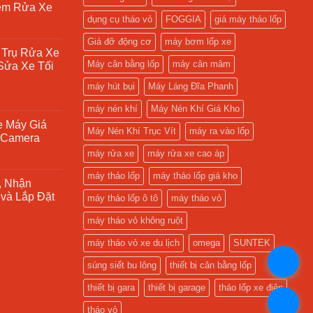
ệm Rửa Xe
dụng cụ tháo vỏ
FOGGIA
giá máy tháo lốp
Giá đỡ động cơ
máy bơm lốp xe
 Trụ Rửa Xe
Máy cân bằng lốp
máy cân mâm
Sửa Xe Tối
máy hút bụi
Máy Láng Đĩa Phanh
máy nén khí
Máy Nén Khí Giá Kho
e Máy Giá
Máy Nén Khí Trục Vít
máy ra vào lốp
à Camera
máy rửa xe
máy rửa xe cao áp
máy tháo lốp
máy tháo lốp giá kho
, Nhận
và Lắp Đặt
máy tháo lốp ô tô
máy tháo vỏ
máy tháo vỏ không ruột
máy tháo vỏ xe du lịch
omega
SUNTEK
.
súng siết bu lông
thiết bị cân bằng lốp
thiết bị gara
thiết bị garage
tháo lốp xe điện
.
tháo vỏ