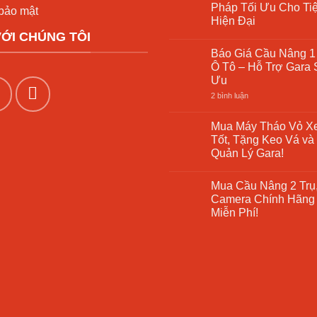
Pháp
Lốp
luận
Pháp Tối Ưu Cho Ti
bảo mật
Tối
Giá
ở
Hiện Đại
Ưu
Rẻ
Bảng
Cho
7
Giá
VỚI CHÚNG TÔI
Không
Xưởng
Bí
Máy
có
Sửa
Quyết
Cân
Báo Giá Cầu Nâng 1
bình
Chữa
Lựa
Mâm
luận
Ô Tô – Hỗ Trợ Gara 
Chọn
Ô
ở
Tô
Ưu
Cầu
–
Nâng
Cập
ở
2 bình luận
1
Nhật
Báo
Trụ
2025
Giá
Là
Cầu
Mua Máy Tháo Vỏ X
Gì?
Nâng
Giải
Tốt, Tặng Keo Vá v
1
Pháp
Trụ
Quản Lý Gara!
Tối
Rửa
Ưu
Không
Xe
Cho
có
Ô
Tiệm
Mua Cầu Nâng 2 Trụ
bình
Tô
Rửa
luận
–
Camera Chính Hãng 
Xe
ở
Hỗ
Hiện
Miễn Phí!
Mua
Trợ
Đại
Máy
Gara
Không
Tháo
Sửa
có
Vỏ
Xe
bình
Xe
Tối
luận
Máy
Ưu
ở
Giá
Mua
Tốt,
Cầu
Tặng
Nâng
Keo
2
Vá
Trụ,
và