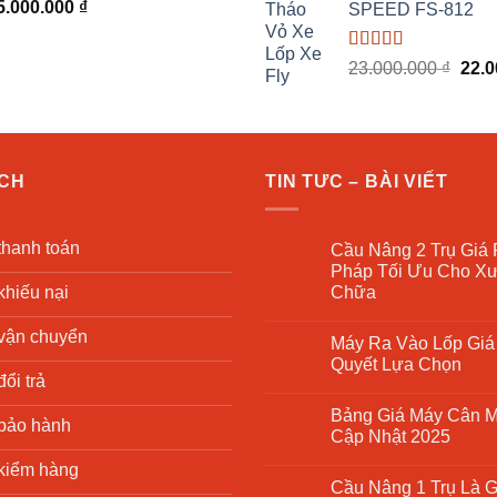
5.000.000
₫
22.900.000 ₫.
SPEED FS-812
46.5
Được xếp
Giá
23.000.000
₫
22.
hạng
5.00
5
gốc
sao
là:
23.0
ÁCH
TIN TƯC – BÀI VIẾT
thanh toán
Cầu Nâng 2 Trụ Giá 
Pháp Tối Ưu Cho X
khiếu nại
Chữa
Không
có
vận chuyển
Máy Ra Vào Lốp Giá 
bình
luận
Quyết Lựa Chọn
ở
ổi trả
Cầu
Không
Nâng
có
Bảng Giá Máy Cân 
2
bình
bảo hành
Trụ
luận
Cập Nhật 2025
Giá
ở
Rẻ
Máy
Không
kiểm hàng
–
Ra
có
Cầu Nâng 1 Trụ Là G
Giải
Vào
bình