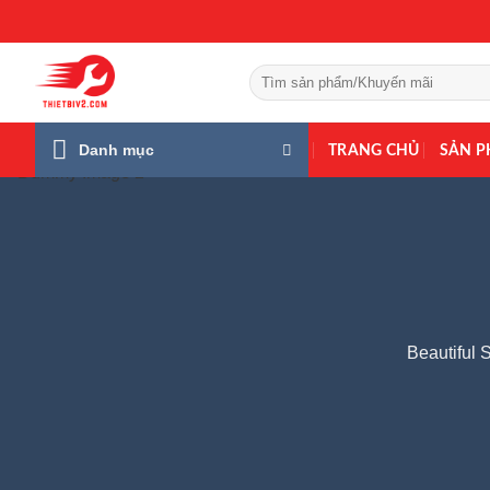
Bỏ
qua
nội
Tìm
dung
kiếm:
Danh mục
TRANG CHỦ
SẢN 
Beautiful 