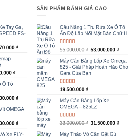
I
SẢN PHẨM ĐÁNH GIÁ CAO
Xe Tay Ga,
Cầu Nâng 1 Trụ Rửa Xe Ô Tô
 SPEED FS-
Ấn Độ Lắp Nổi Mặt Bàn Chữ H
Giá
670.000
₫
Được xếp
Giá
Giá
55.000.000
₫
53.000.000
₫
hiện
hạng
5.00
5
gốc
hiện
Remap
sao
tại
Máy Cân Bằng Lốp Xe Omega
là:
tại
5
00.000 ₫.
là:
825 - Giải Pháp Hoàn Hảo Cho
55.000.000 ₫.
là:
Giá
00.000
₫
18.670.000 ₫.
Gara Của Bạn
53.000.0
hiện
p Ô Tô
tại
Được xếp
19.500.000
₫
00.000 ₫.
là:
hạng
5.00
5
Giá
500.000
₫
6.800.000 ₫.
sao
Máy Cân Bằng Lốp Xe
hiện
OMEGA – 825LZ
 Vít OMEGA
tại
00.000 ₫.
là:
Được xếp
Giá
Giá
Giá
33.000.000
₫
31.500.000
₫
500.000
₫
44.500.000 ₫.
hạng
5.00
5
gốc
hiện
hiện
sao
Máy Tháo Vỏ Cần Gật Gù
Vỏ Xe FLY-
là:
tại
tại