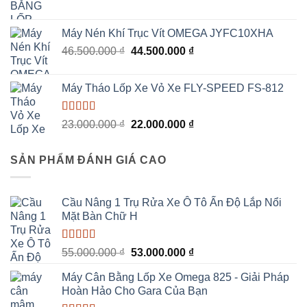
gốc
hiện
là:
tại
Máy Nén Khí Trục Vít OMEGA JYFC10XHA
46.000.000 ₫.
là:
Giá
Giá
46.500.000
₫
44.500.000
₫
44.500.000 ₫.
gốc
hiện
là:
tại
Máy Tháo Lốp Xe Vỏ Xe FLY-SPEED FS-812
46.500.000 ₫.
là:
44.500.000 ₫.
Được xếp
Giá
Giá
23.000.000
₫
22.000.000
₫
hạng
5.00
5
gốc
hiện
sao
là:
tại
SẢN PHẨM ĐÁNH GIÁ CAO
23.000.000 ₫.
là:
22.000.000 ₫.
Cầu Nâng 1 Trụ Rửa Xe Ô Tô Ấn Độ Lắp Nổi
Mặt Bàn Chữ H
Được xếp
Giá
Giá
55.000.000
₫
53.000.000
₫
hạng
5.00
5
gốc
hiện
sao
Máy Cân Bằng Lốp Xe Omega 825 - Giải Pháp
là:
tại
Hoàn Hảo Cho Gara Của Bạn
55.000.000 ₫.
là: