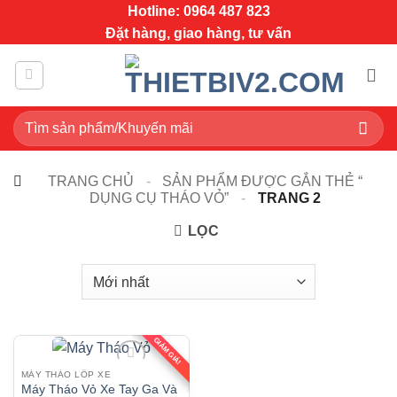
Bỏ
Hotline: 0964 487 823
qua
Đặt hàng, giao hàng, tư vấn
nội
dung
Tìm
kiếm:
TRANG CHỦ
-
SẢN PHẨM ĐƯỢC GẮN THẺ “
DỤNG CỤ THÁO VỎ”
-
TRANG 2
LỌC
GIẢM GIÁ!
MÁY THÁO LỐP XE
Máy Tháo Vỏ Xe Tay Ga Và