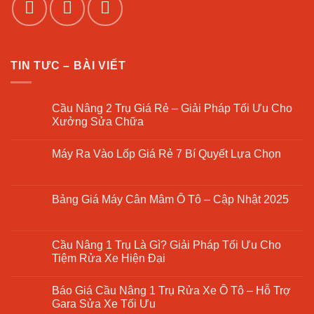
TIN TƯC – BÀI VIẾT
Cầu Nâng 2 Trụ Giá Rẻ – Giải Pháp Tối Ưu Cho
Xưởng Sửa Chữa
Không
có
Máy Ra Vào Lốp Giá Rẻ 7 Bí Quyết Lựa Chọn
bình
luận
Không
ở
có
Cầu
bình
Nâng
luận
Bảng Giá Máy Cân Mâm Ô Tô – Cập Nhật 2025
2
ở
Trụ
Máy
Không
Giá
Ra
có
Rẻ
Vào
bình
–
Lốp
luận
Cầu Nâng 1 Trụ Là Gì? Giải Pháp Tối Ưu Cho
Giải
Giá
ở
Pháp
Tiệm Rửa Xe Hiện Đại
Rẻ
Bảng
Tối
7
Giá
Ưu
Không
Bí
Máy
Cho
có
Quyết
Cân
Báo Giá Cầu Nâng 1 Trụ Rửa Xe Ô Tô – Hỗ Trợ
Xưởng
bình
Lựa
Mâm
Sửa
luận
Gara Sửa Xe Tối Ưu
Chọn
Ô
Chữa
ở
Tô