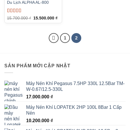
Du Lịch ALPHA AL-800
Được xếp
Giá
Giá
15.700.000
₫
15.500.000
₫
gốc
hiện
hạng
5
5 sao
là:
tại
15.700.000 ₫.
là:
15.500.000 ₫.
1
2
SẢN PHẨM MỚI CẬP NHẬT
Máy Nén Khí Pegasus 7.5HP 330L 12.5Bar TM-
W-0.67/12.5-330L
17.000.000
₫
Máy Nén Khí LOPATEK 2HP 100L 8Bar 1 Cấp
Nén
10.200.000
₫