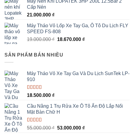
Máy Nén Khí LOPATEK 3HP 200L 12.5Bar 2
Cấp Nén
21.000.000
₫
Máy Tháo Vỏ Lốp Xe Tay Ga, Ô Tô Du Lịch FLY
SPEED FS-808
Giá
Giá
19.000.000
₫
18.670.000
₫
gốc
hiện
là:
tại
SẢN PHẨM BÁN NHIỀU
19.000.000 ₫.
là:
18.670.000 ₫.
Máy Tháo Vỏ Xe Tay Ga Và Du Lịch SunTek LP-
910
Được xếp
18.500.000
₫
hạng
5.00
5
sao
Cầu Nâng 1 Trụ Rửa Xe Ô Tô Ấn Độ Lắp Nổi
Mặt Bàn Chữ H
Được xếp
Giá
Giá
55.000.000
₫
53.000.000
₫
hạng
5.00
5
gốc
hiện