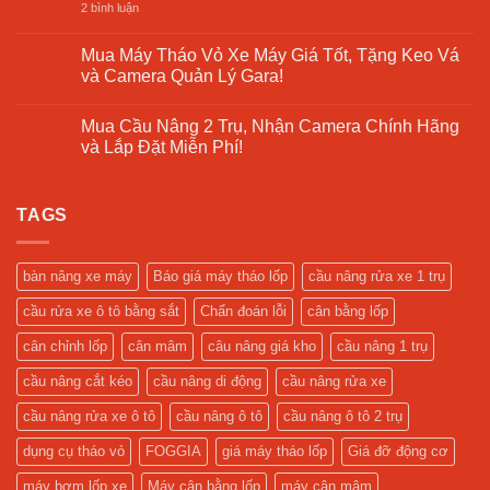
Cầu
ở
2 bình luận
–
Nâng
Báo
Cập
1
Giá
Nhật
Trụ
Cầu
Mua Máy Tháo Vỏ Xe Máy Giá Tốt, Tặng Keo Vá
2025
Là
Nâng
và Camera Quản Lý Gara!
Gì?
1
Giải
Trụ
Không
Pháp
Rửa
có
Tối
Xe
Mua Cầu Nâng 2 Trụ, Nhận Camera Chính Hãng
bình
Ưu
Ô
luận
và Lắp Đặt Miễn Phí!
Cho
Tô
ở
Tiệm
–
Mua
Không
Rửa
Hỗ
Máy
có
Xe
Trợ
Tháo
bình
Hiện
Gara
Vỏ
TAGS
luận
Đại
Sửa
Xe
ở
Xe
Máy
Mua
Tối
Giá
Cầu
Ưu
Tốt,
Nâng
bàn nâng xe máy
Báo giá máy tháo lốp
cầu nâng rửa xe 1 trụ
Tặng
2
Keo
Trụ,
cầu rửa xe ô tô bằng sắt
Chẩn đoán lỗi
cân bằng lốp
Vá
Nhận
và
Camera
Camera
Chính
cân chỉnh lốp
cân mâm
câu nâng giá kho
cầu nâng 1 trụ
Quản
Hãng
Lý
và
cầu nâng cắt kéo
cầu nâng di động
cầu nâng rửa xe
Gara!
Lắp
Đặt
Miễn
cầu nâng rửa xe ô tô
cầu nâng ô tô
cầu nâng ô tô 2 trụ
Phí!
dụng cụ tháo vỏ
FOGGIA
giá máy tháo lốp
Giá đỡ động cơ
máy bơm lốp xe
Máy cân bằng lốp
máy cân mâm