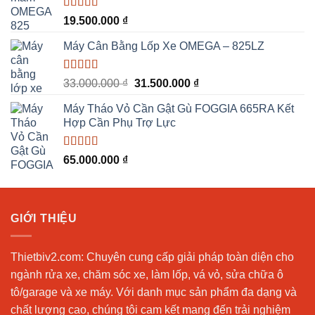
53.000.000 ₫.
Được xếp
19.500.000
₫
hạng
5.00
5
sao
Máy Cân Bằng Lốp Xe OMEGA – 825LZ
Được xếp
Giá
Giá
33.000.000
₫
31.500.000
₫
hạng
5.00
5
gốc
hiện
sao
Máy Tháo Vỏ Cần Gật Gù FOGGIA 665RA Kết
là:
tại
Hợp Cần Phụ Trợ Lực
33.000.000 ₫.
là:
31.500.000 ₫.
Được xếp
65.000.000
₫
hạng
5.00
5
sao
GIỚI THIỆU
Thietbiv2.com:
Chuyên cung cấp giải pháp toàn diện cho
ngành rửa xe, chăm sóc xe, làm lốp, vá vỏ, sửa chữa ô
tô/garage và xe máy. Với danh mục sản phẩm đa dạng và
chất lượng cao, chúng tôi cam kết mang đến trải nghiệm