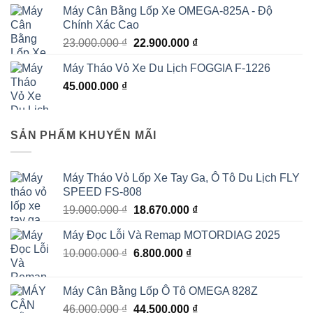
sao
Máy Cân Bằng Lốp Xe OMEGA-825A - Độ
là:
tại
Chính Xác Cao
55.000.000 ₫.
là:
Giá
Giá
23.000.000
₫
22.900.000
₫
53.000.000 ₫.
gốc
hiện
Máy Tháo Vỏ Xe Du Lịch FOGGIA F-1226
là:
tại
45.000.000
₫
23.000.000 ₫.
là:
22.900.000 ₫.
SẢN PHẨM KHUYẾN MÃI
Máy Tháo Vỏ Lốp Xe Tay Ga, Ô Tô Du Lịch FLY
SPEED FS-808
Giá
Giá
19.000.000
₫
18.670.000
₫
gốc
hiện
Máy Đọc Lỗi Và Remap MOTORDIAG 2025
là:
tại
Giá
Giá
10.000.000
₫
19.000.000 ₫.
6.800.000
₫
là:
gốc
hiện
18.670.000 ₫.
là:
tại
Máy Cân Bằng Lốp Ô Tô OMEGA 828Z
10.000.000 ₫.
là:
Giá
Giá
46.000.000
₫
44.500.000
₫
6.800.000 ₫.