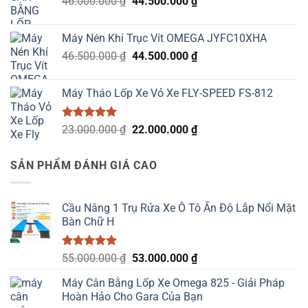
Giá
Giá
46.000.000
₫
44.500.000
₫
6.800.000 ₫.
gốc
hiện
là:
tại
Máy Nén Khí Trục Vít OMEGA JYFC10XHA
46.000.000 ₫.
là:
Giá
Giá
46.500.000
₫
44.500.000
₫
44.500.000 ₫.
gốc
hiện
là:
tại
Máy Tháo Lốp Xe Vỏ Xe FLY-SPEED FS-812
46.500.000 ₫.
là:
44.500.000 ₫.
Được xếp
Giá
Giá
23.000.000
₫
22.000.000
₫
hạng
5.00
gốc
hiện
5 sao
là:
tại
SẢN PHẨM ĐÁNH GIÁ CAO
23.000.000 ₫.
là:
22.000.000 ₫.
Cầu Nâng 1 Trụ Rửa Xe Ô Tô Ấn Độ Lắp Nổi Mặt
Bàn Chữ H
Được xếp
Giá
Giá
55.000.000
₫
53.000.000
₫
hạng
5.00
gốc
hiện
5 sao
Máy Cân Bằng Lốp Xe Omega 825 - Giải Pháp
là:
tại
Hoàn Hảo Cho Gara Của Bạn
55.000.000 ₫.
là: