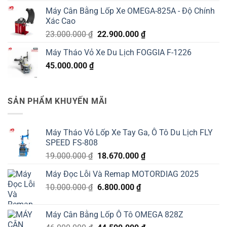
gốc
hiện
5 sao
Máy Cân Bằng Lốp Xe OMEGA-825A - Độ Chính
là:
tại
Xác Cao
55.000.000 ₫.
là:
Giá
Giá
23.000.000
₫
22.900.000
₫
53.000.000 ₫.
gốc
hiện
Máy Tháo Vỏ Xe Du Lịch FOGGIA F-1226
là:
tại
45.000.000
₫
23.000.000 ₫.
là:
22.900.000 ₫.
SẢN PHẨM KHUYẾN MÃI
Máy Tháo Vỏ Lốp Xe Tay Ga, Ô Tô Du Lịch FLY
SPEED FS-808
Giá
Giá
19.000.000
₫
18.670.000
₫
gốc
hiện
Máy Đọc Lỗi Và Remap MOTORDIAG 2025
là:
tại
Giá
Giá
10.000.000
₫
19.000.000 ₫.
6.800.000
₫
là:
gốc
hiện
18.670.000 ₫.
là:
tại
Máy Cân Bằng Lốp Ô Tô OMEGA 828Z
10.000.000 ₫.
là: