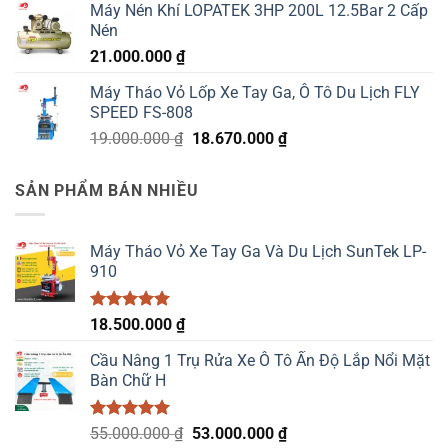
Máy Nén Khí LOPATEK 3HP 200L 12.5Bar 2 Cấp
Nén
21.000.000
₫
Máy Tháo Vỏ Lốp Xe Tay Ga, Ô Tô Du Lịch FLY
SPEED FS-808
Giá
Giá
19.000.000
₫
18.670.000
₫
gốc
hiện
là:
tại
SẢN PHẨM BÁN NHIỀU
19.000.000 ₫.
là:
18.670.000 ₫.
Máy Tháo Vỏ Xe Tay Ga Và Du Lịch SunTek LP-
910
Được xếp
18.500.000
₫
hạng
5.00
5 sao
Cầu Nâng 1 Trụ Rửa Xe Ô Tô Ấn Độ Lắp Nổi Mặt
Bàn Chữ H
Được xếp
Giá
Giá
55.000.000
₫
53.000.000
₫
hạng
5.00