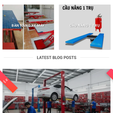
BÀN NÂNG XE MÁY
CẦU NÂNG 1 TRỤ
LATEST BLOG POSTS
10
TH11