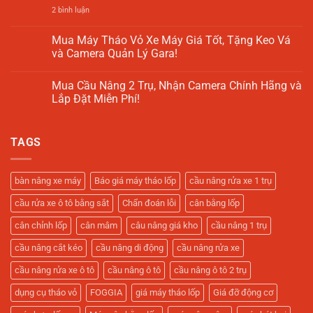
Tô
Cầu
ở
2 bình luận
–
Nâng
Báo
Cập
1
Giá
Nhật
Trụ
Cầu
Mua Máy Tháo Vỏ Xe Máy Giá Tốt, Tặng Keo Vá
2025
Là
Nâng
và Camera Quản Lý Gara!
Gì?
1
Giải
Trụ
Không
Pháp
Rửa
có
Tối
Xe
Mua Cầu Nâng 2 Trụ, Nhận Camera Chính Hãng và
bình
Ưu
Ô
luận
Lắp Đặt Miễn Phí!
Cho
Tô
ở
Tiệm
–
Mua
Không
Rửa
Hỗ
Máy
có
Xe
Trợ
Tháo
bình
Hiện
Gara
TAGS
Vỏ
luận
Đại
Sửa
Xe
ở
Xe
Máy
Mua
Tối
Giá
Cầu
Ưu
Tốt,
Nâng
bàn nâng xe máy
Báo giá máy tháo lốp
cầu nâng rửa xe 1 trụ
Tặng
2
Keo
Trụ,
cầu rửa xe ô tô bằng sắt
Chẩn đoán lỗi
cân bằng lốp
Vá
Nhận
và
Camera
Camera
Chính
cân chỉnh lốp
cân mâm
câu nâng giá kho
cầu nâng 1 trụ
Quản
Hãng
Lý
và
cầu nâng cắt kéo
cầu nâng di động
cầu nâng rửa xe
Gara!
Lắp
Đặt
Miễn
cầu nâng rửa xe ô tô
cầu nâng ô tô
cầu nâng ô tô 2 trụ
Phí!
dụng cụ tháo vỏ
FOGGIA
giá máy tháo lốp
Giá đỡ động cơ