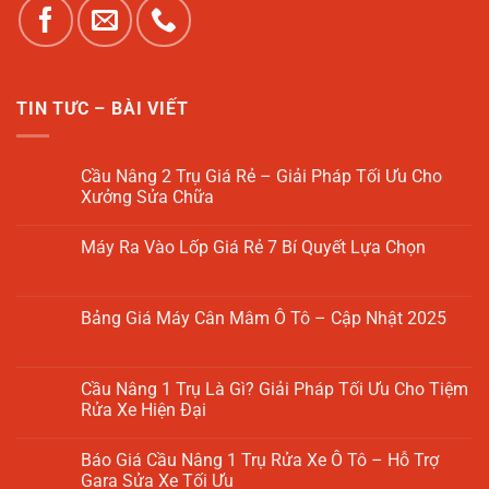
TIN TƯC – BÀI VIẾT
Cầu Nâng 2 Trụ Giá Rẻ – Giải Pháp Tối Ưu Cho
Xưởng Sửa Chữa
Không
có
Máy Ra Vào Lốp Giá Rẻ 7 Bí Quyết Lựa Chọn
bình
luận
Không
ở
có
Cầu
bình
Nâng
luận
Bảng Giá Máy Cân Mâm Ô Tô – Cập Nhật 2025
2
ở
Trụ
Máy
Không
Giá
Ra
có
Rẻ
Vào
bình
–
Lốp
luận
Cầu Nâng 1 Trụ Là Gì? Giải Pháp Tối Ưu Cho Tiệm
Giải
Giá
ở
Pháp
Rửa Xe Hiện Đại
Rẻ
Bảng
Tối
7
Giá
Ưu
Không
Bí
Máy
Cho
có
Quyết
Cân
Báo Giá Cầu Nâng 1 Trụ Rửa Xe Ô Tô – Hỗ Trợ
Xưởng
bình
Lựa
Mâm
Sửa
luận
Gara Sửa Xe Tối Ưu
Chọn
Ô
Chữa
ở