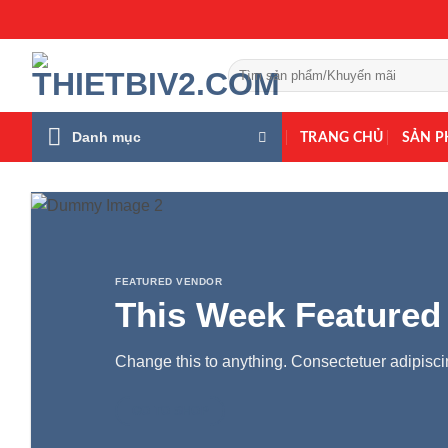
Bỏ
qua
nội
Tìm
dung
kiếm:
Danh mục
TRANG CHỦ
SẢN 
FEATURED VENDOR
This Week Featured
Change this to anything. Consectetuer adipiscin
GO TO SHOP