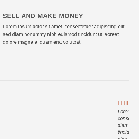
SELL AND MAKE MONEY
Lorem ipsum dolor sit amet, consectetuer adipiscing elit,
sed diam nonummy nibh euismod tincidunt ut laoreet
dolore magna aliquam erat volutpat.
Lorem ips
consectetu
diam non
tincidunt
aliquam e