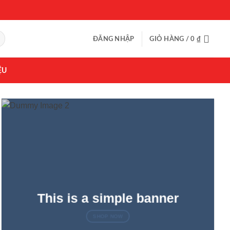
ĐĂNG NHẬP
GIỎ HÀNG /
0
₫
ỆU
This is a simple banner
SHOP NOW